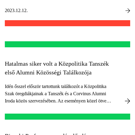
2023.12.12.
Hatalmas siker volt a Közpolitika Tanszék
első Alumni Közösségi Találkozója
Idén ősszel először tartottunk találkozót a Közpolitika
Szak öregdiákjainak a Tanszék és a Corvinus Alumni
Iroda közös szervezésében. Az eseményen közel ötven
kiváló öregdiák és a szak számos oktatója vett részt
össze tíz különböző országból és számos különféle
szakmai területről.