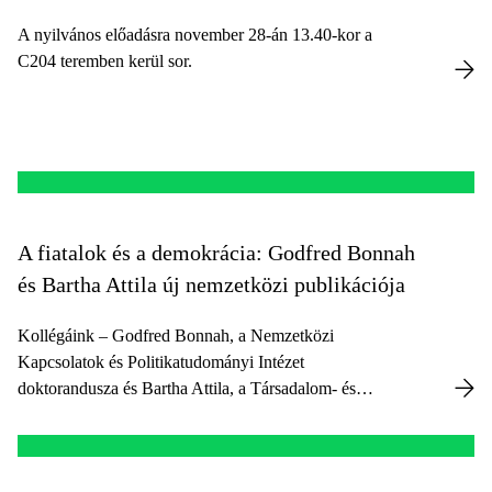
A nyilvános előadásra november 28-án 13.40-kor a
C204 teremben kerül sor.
A fiatalok és a demokrácia: Godfred Bonnah
és Bartha Attila új nemzetközi publikációja
Kollégáink – Godfred Bonnah, a Nemzetközi
Kapcsolatok és Politikatudományi Intézet
doktorandusza és Bartha Attila, a Társadalom- és
Politikatudományi Intézet docense – izgalmas kérdést
vizsgálnak legújabb kutatásukban a Contemporary
Politics című rangos folyóiratban.