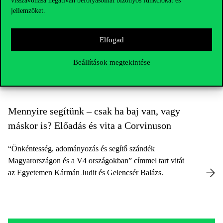
visszavonása negatívan befolyásolhat bizonyos funkciókat és
A Közpolitika Tanszék és a Seoul National University
jellemzőket.
(SNU) Global Development Institute for Public Affairs
(GDI) mely 31. a QS Ranking listáján, hosszútávú
Elfogad
együttműködésbe kezdett.
Beállítások megtekintése
Mennyire segítünk – csak ha baj van, vagy
máskor is? Előadás és vita a Corvinuson
“Önkéntesség, adományozás és segítő szándék
Magyarországon és a V4 országokban” címmel tart vitát
az Egyetemen Kármán Judit és Gelencsér Balázs.