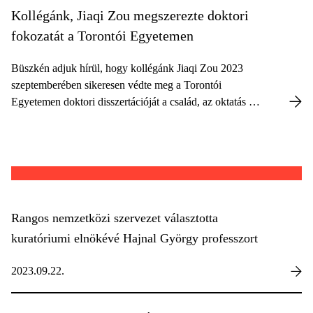
Kollégánk, Jiaqi Zou megszerezte doktori
fokozatát a Torontói Egyetemen
Büszkén adjuk hírül, hogy kollégánk Jiaqi Zou 2023
szeptemberében sikeresen védte meg a Torontói
Egyetemen doktori disszertációját a család, az oktatás és
a munkagazdaságtan területén.
Rangos nemzetközi szervezet választotta
kuratóriumi elnökévé Hajnal György professzort
2023.09.22.