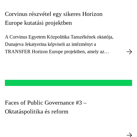
Corvinus részvétel egy sikeres Horizon
Europe kutatási projektben
A Corvinus Egyetem Közpolitika Tanszékének oktatója,
Dunajeva Jekatyerina képviseli az intézményt a
TRANSFER Horizon Europe projektben, amely az
oktatási egyenlőtlenségek csökkentését célzó
szakpolitikai innovációkat vizsgálja.
Faces of Public Governance #3 –
Oktatáspolitika és reform