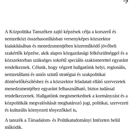
A Közpolitika Tanszéken zajló képzések célja a korszerű és
nemzetközi összehasonlításban versenyképes közszektor
kialakításában és menedzsmentjében közreműködő jövőbeli
szakértők képzése, akik alapos közgazdasági felkészültséggel és a
közszektorban szükséges sokrétű speciális szakismerettel egyaránt
rendelkeznek. Célunk, hogy végzett hallgatóink helyi, regionális,
nemzetállami és uniós szintű stratégiai és szakpolitikai
döntéselőkészítéshez és a közszektor feladatait ellátó szervezetek
menedzsmentjéhez egyaránt felhasználható, biztos tudással
rendelkezzenek. Hallgatóink megismerkednek a kormányzást és a
közpolitikák megvalósítását meghatározó jogi, politikai, szervezeti
és kulturális környezeti tényezőkkel is
.
A tanszék a Társadalom- és Politikatudományi Intézeten belül
működik.