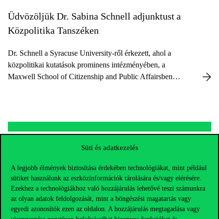
Üdvözöljük Dr. Sabina Schnell adjunktust a
Közpolitika Tanszéken
Dr. Schnell a Syracuse University-ről érkezett, ahol a
közpolitikai kutatások prominens intézményében, a
Maxwell School of Citizenship and Public Affairsben
dolgozott.
Süti és adatkezelés
Hosszútávú együttműködés a Seoul National
A legjobb élmények biztosítása érdekében technológiákat, mint például
University Global Development Institute for
sütiket használunk az eszközinformációk tárolására és/vagy elérésére.
Public Affairs (GDI) és a Közpolitika Tanszék
Ezekhez a technológiákhoz való hozzájárulás lehetővé teszi számunkra
az olyan adatok feldolgozását, mint a böngészési magatartás vagy
között
egyedi azonosítók ezen az oldalon. A hozzájárulás megtagadása vagy