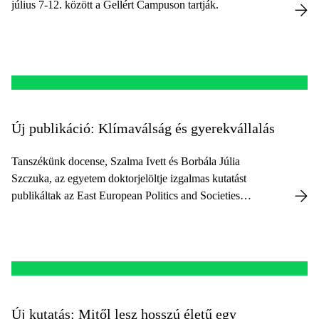
július 7-12. között a Gellért Campuson tartják.
Új publikáció: Klímaválság és gyerekvállalás
Tanszékünk docense, Szalma Ivett és Borbála Júlia
Szczuka, az egyetem doktorjelöltje izgalmas kutatást
publikáltak az East European Politics and Societies
elnevezésű rangos folyóiratban „Reproductive Choices
and Climate Change in a Pronatalist Context” címmel.
Új kutatás: Mitől lesz hosszú életű egy