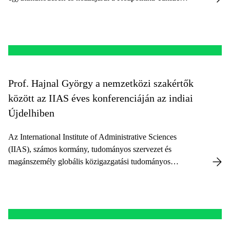
MSc in Public Policy and Management
(Közgazdálkodás és Közpolitika) programjának
fejlesztéséhez is.
Prof. Hajnal György a nemzetközi szakértők
között az IIAS éves konferenciáján az indiai
Újdelhiben
Az International Institute of Administrative Sciences
(IIAS), számos kormány, tudományos szervezet és
magánszemély globális közigazgatási tudományos
egyesülete 2025. február 11-14. között tartotta éves
konferenciáját az indiai Újdelhiben.