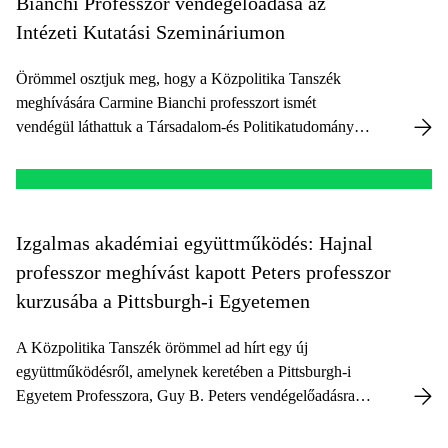
Bianchi Professzor vendégelőadása az
Intézeti Kutatási Szemináriumon
Örömmel osztjuk meg, hogy a Közpolitika Tanszék
meghívására Carmine Bianchi professzort ismét
vendégül láthattuk a Társadalom-és Politikatudományi
Intézet Kutatási Szemináriumán. Bianchi professzor a
Palermói Egyetem professzora és a CED4 System
Dynamics Csoport, valamint a „Managing Business
Growth through System Dynamics & Accounting
Izgalmas akadémiai együttműködés: Hajnal
Models – A Strategic Control Perspective” elnevezésű
professzor meghívást kapott Peters professzor
mesterképzés vezetője.
kurzusába a Pittsburgh-i Egyetemen
A Közpolitika Tanszék örömmel ad hírt egy új
együttműködésről, amelynek keretében a Pittsburgh-i
Egyetem Professzora, Guy B. Peters vendégelőadásra
kérte fel Hajnal György professzort “Capstone Course:
Populism, Democratic Backsliding, and Governance”