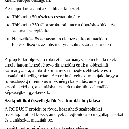
kilenc európai országban.
Az empirikus alapot az alábbiak képezték:
Több mint 50 részletes esettanulmány
Több mint 250 félig strukturált interjú döntéshozókkal és
szakmai szereplőkkel
Nemzetközi összehasonlító elemzés a koordináció, a
felkészültség és az intézményi alkalmazkodás területén
A projekt kidolgozta a robusztus kormányzás elméleti keretét,
amely három lehetővé tevő dimenzióra épül: a többszintű
kormányzásra, a hibrid kormányzási megközelítésekre és a
társadalmi intelligenciára. Az eredmények azt mutatják, hogy a
robusztusság dinamikus intézményi kapacitás, amely a
koordinációban, a tanulásban és a demokratikus ellenálló
képességben gyökerezik.
Szakpolitikai összefoglalók és a kutatás folytatása
A ROBUST projekt öt rövid, közérthető szakpolitikai
összefoglalót tett közzé, amelyek a legfontosabb megállapításokat
és ajánlásokat mutatják be.
További információ és a policy briefek elérése.