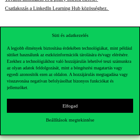
Csatlakozás a LinkedIn Learning Hub közösséghez.
Süti és adatkezelés
A legjobb élmények biztosítása érdekében technológiákat, mint például
sütiket használunk az eszközinformációk tárolására és/vagy elérésére.
Ezekhez a technológiákhoz való hozzájárulás lehetővé teszi számunkra
az olyan adatok feldolgozását, mint a böngészési magatartás vagy
egyedi azonosítók ezen az oldalon. A hozzájárulás megtagadása vagy
visszavonása negatívan befolyásolhat bizonyos funkciókat és
jellemzőket.
Elérhetőségek
Elfogad
Beállítások megtekintése
Telefonszám:
+36 1 482 5000