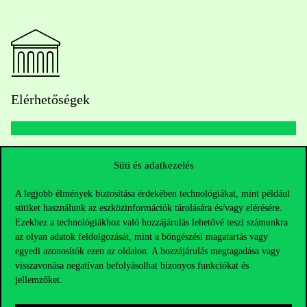
Elérhetőségek
Telefonszám:
+36 1 482 5000
Süti és adatkezelés
Kérdésed van a felvételivel kapcsolatban?
A legjobb élmények biztosítása érdekében technológiákat, mint például
sütiket használunk az eszközinformációk tárolására és/vagy elérésére.
Ezekhez a technológiákhoz való hozzájárulás lehetővé teszi számunkra
Oktatói elérhetőségek
az olyan adatok feldolgozását, mint a böngészési magatartás vagy
egyedi azonosítók ezen az oldalon. A hozzájárulás megtagadása vagy
HUB jelenlegi hallgatóinknak
visszavonása negatívan befolyásolhat bizonyos funkciókat és
jellemzőket.
Sajtó:
press@uni-corvinus.hu