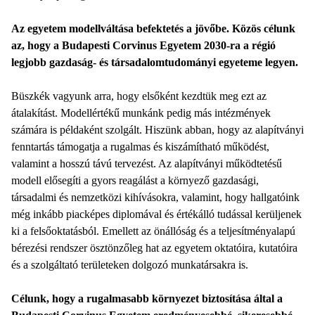
Az egyetem modellváltása befektetés a jövőbe. Közös célunk
az, hogy a Budapesti Corvinus Egyetem 2030-ra a régió
legjobb gazdaság- és társadalomtudományi egyeteme legyen.
Büszkék vagyunk arra, hogy elsőként kezdtük meg ezt az
átalakítást. Modellértékű munkánk pedig más intézmények
számára is példaként szolgált. Hiszünk abban, hogy az alapítványi
fenntartás támogatja a rugalmas és kiszámítható működést,
valamint a hosszú távú tervezést. Az alapítványi működtetésű
modell elősegíti a gyors reagálást a környező gazdasági,
társadalmi és nemzetközi kihívásokra, valamint, hogy hallgatóink
még inkább piacképes diplomával és értékálló tudással kerüljenek
ki a felsőoktatásból. Emellett az önállóság és a teljesítményalapú
bérezési rendszer ösztönzőleg hat az egyetem oktatóira, kutatóira
és a szolgáltató területeken dolgozó munkatársakra is.
Célunk, hogy a rugalmasabb környezet biztosítása által a