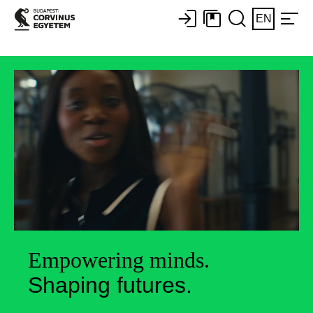
EN
Empowering minds.
Shaping futures.