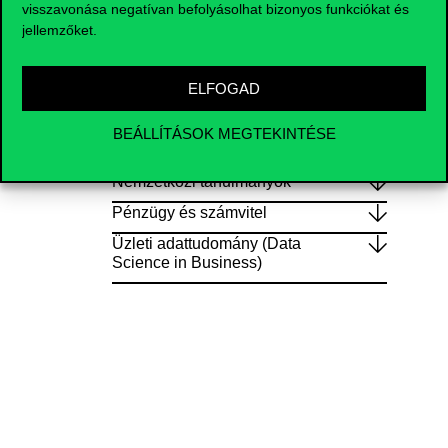
visszavonása negatívan befolyásolhat bizonyos funkciókat és
Gazdaság- és pénzügy-
jellemzőket.
matematikai elemzés
Gazdaságinformatikus
ELFOGAD
‎Kommunikáció- és
médiatudomány
BEÁLLÍTÁSOK MEGTEKINTÉSE
Nemzetközi gazdálkodás
Nemzetközi tanulmányok
Pénzügy és számvitel
Üzleti adattudomány (Data
Science in Business)