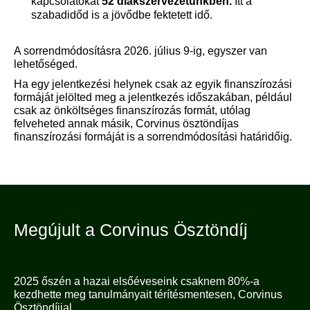
kapcsolatokat
52 diákszervezetünkben.
Itt a
szabadidőd is a jövődbe fektetett idő.
A sorrendmódosításra 2026. július 9-ig, egyszer van
lehetőséged.
Ha egy jelentkezési helynek csak az egyik finanszírozási
formáját jelölted meg a jelentkezés időszakában, például
csak az önköltséges finanszírozás formát, utólag
felveheted annak másik, Corvinus ösztöndíjas
finanszírozási formáját is a sorrendmódosítási határidőig.
Megújult a Corvinus Ösztöndíj
2025 őszén a hazai elsőéveseink csaknem 80%-a
kezdhette meg tanulmányait térítésmentesen, Corvinus
Ösztöndíjjal.