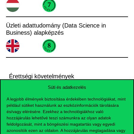
Üzleti adattudomány (Data Science in
Business) alapképzés
Érettségi követelmények
Süti és adatkezelés
A legjobb élmények biztosítása érdekében technológiákat, mint
Alkalmazott közgazdaságtan
például sütiket használunk az eszközinformációk tárolására
Filozófia, Politika, Gazdaság
és/vagy elérésére. Ezekhez a technológiákhoz való
(PPE)
hozzájárulás lehetővé teszi számunkra az olyan adatok
feldolgozását, mint a böngészési magatartás vagy egyedi
Gazdálkodási és
azonosítók ezen az oldalon. A hozzájárulás megtagadása vagy
menedzsment