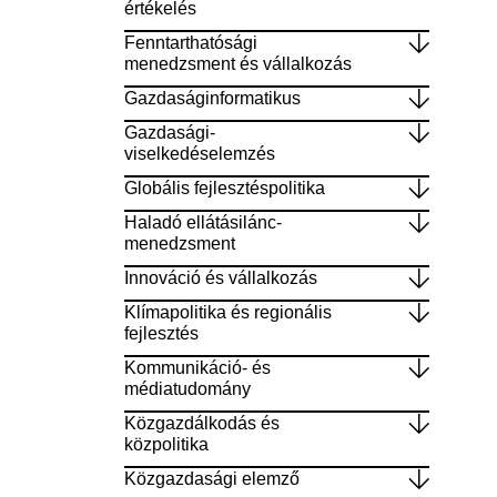
értékelés
Fenntarthatósági
menedzsment és vállalkozás
Gazdaságinformatikus
Gazdasági-
viselkedéselemzés
Globális fejlesztéspolitika
Haladó ellátásilánc-
menedzsment
Innováció és vállalkozás
Klímapolitika és regionális
fejlesztés
Kommunikáció- és
médiatudomány​
Közgazdálkodás és
közpolitika
Közgazdasági elemző