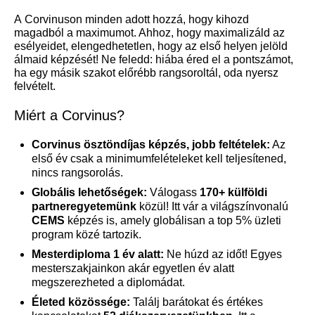
A
Corvinuson
minden adott
hozzá
, hogy kihozd
magadból a maximumot. Ahhoz, hogy
maximalizáld az
esélyeidet
, elengedhetetlen, hogy az első helyen jelöld
álmaid képzését! Ne feledd: hiába éred el a pontszámot,
ha egy másik szakot előrébb rangsoroltál, oda nyersz
felvételt.
Miért a Corvinus?
Corvinus ösztöndíjas képzés, jobb feltételek:
Az
első év csak a minimumfelételeket kell teljesítened,
nincs rangsorolás.
Globális lehetőségek:
Válogass
170+ külföldi
partneregyetemünk
közül! Itt vár a világszínvonalú
CEMS
képzés is, amely globálisan a top 5% üzleti
program közé tartozik.
Mesterdiploma 1 év alatt:
Ne húzd az időt! Egyes
mesterszakjainkon akár egyetlen év alatt
megszerezheted a diplomádat.
Életed közössége:
Találj barátokat és értékes