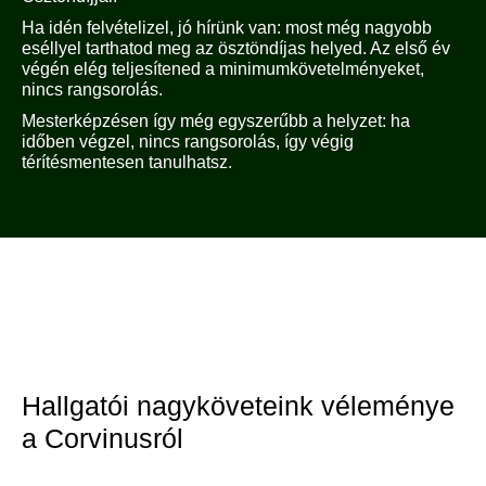
Ha idén felvételizel, jó hírünk van: most még nagyobb
eséllyel tarthatod meg az ösztöndíjas helyed. Az első év
végén elég teljesítened a minimumkövetelményeket,
nincs rangsorolás.
Mesterképzésen így még egyszerűbb a helyzet: ha
időben végzel, nincs rangsorolás, így végig
térítésmentesen tanulhatsz.
Hallgatói nagyköveteink véleménye
a Corvinusról