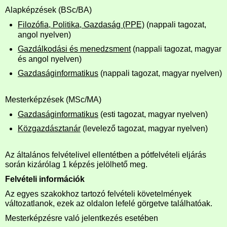
Alapképzések (BSc/BA)
Filozófia, Politika, Gazdaság (PPE)
(nappali tagozat,
angol nyelven)
Gazdálkodási és menedzsment
(nappali tagozat, magyar
és angol nyelven)
Gazdaságinformatikus
(nappali tagozat, magyar nyelven)
Mesterképzések (MSc/MA)
Gazdaságinformatikus
(esti tagozat, magyar nyelven)
Közgazdásztanár
(levelező tagozat, magyar nyelven)
Az általános felvételivel ellentétben a pótfelvételi eljárás
során kizárólag 1 képzés jelölhető meg.
Felvételi információk
Az egyes szakokhoz tartozó felvételi követelmények
változatlanok, ezek az oldalon lefelé görgetve találhatóak.
Mesterképzésre való jelentkezés esetében