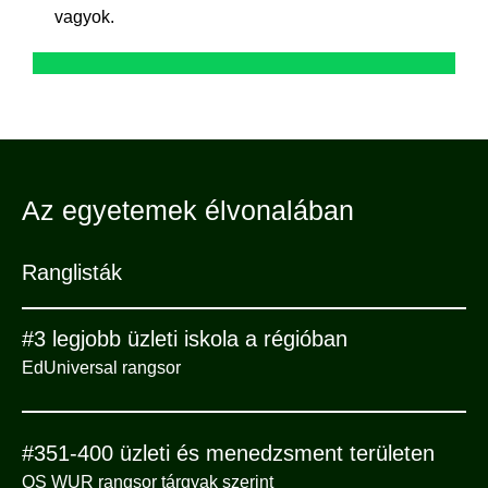
vagyok.
Az egyetemek élvonalában
Ranglisták
#3 legjobb üzleti iskola a régióban
EdUniversal rangsor
#351-400 üzleti és menedzsment területen
QS WUR rangsor tárgyak szerint