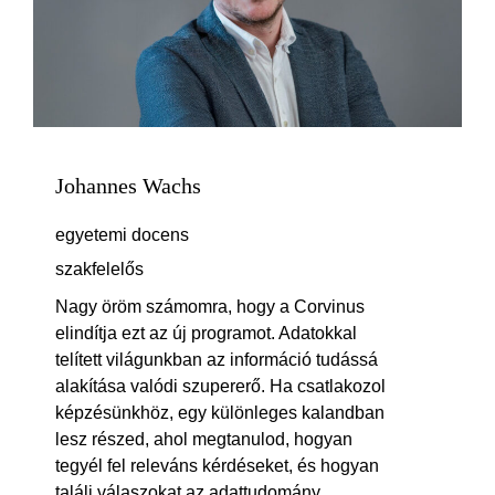
Johannes Wachs
egyetemi docens
szakfelelős
Nagy öröm számomra, hogy a Corvinus
elindítja ezt az új programot. Adatokkal
telített világunkban az információ tudássá
alakítása valódi szupererő. Ha csatlakozol
képzésünkhöz, egy különleges kalandban
lesz részed, ahol megtanulod, hogyan
tegyél fel releváns kérdéseket, és hogyan
találj válaszokat az adattudomány