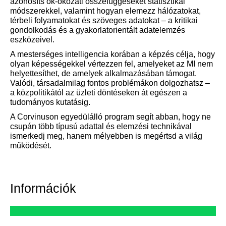
azonosíts ok-okozati összefüggéseket statisztikai
módszerekkel, valamint hogyan elemezz hálózatokat,
térbeli folyamatokat és szöveges adatokat – a kritikai
gondolkodás és a gyakorlatorientált adatelemzés
eszközeivel.
A mesterséges intelligencia korában a képzés célja, hogy
olyan képességekkel vértezzen fel, amelyeket az MI nem
helyettesíthet, de amelyek alkalmazásában támogat.
Valódi, társadalmilag fontos problémákon dolgozhatsz –
a közpolitikától az üzleti döntéseken át egészen a
tudományos kutatásig.
A Corvinuson egyedülálló program segít abban, hogy ne
csupán több típusú adattal és elemzési technikával
ismerkedj meg, hanem mélyebben is megértsd a világ
működését.
Információk