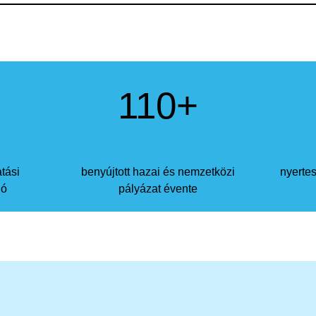
+
110
+
atási
benyújtott
hazai és nemzetközi
nyerte
ió
pályázat évente