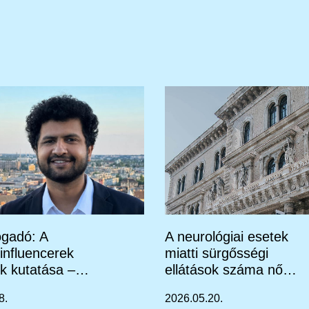
gadó: A
A neurológiai esetek
s influencerek
miatti sürgősségi
k kutatása –
ellátások száma nő
Dr. Asheen
viharos időben
8.
2026.05.20.
a