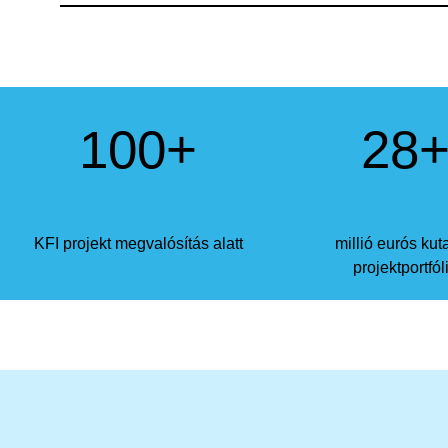
100
+
28
K
F
I
projekt
megvalósítás alatt
millió eurós kut
projektportfól