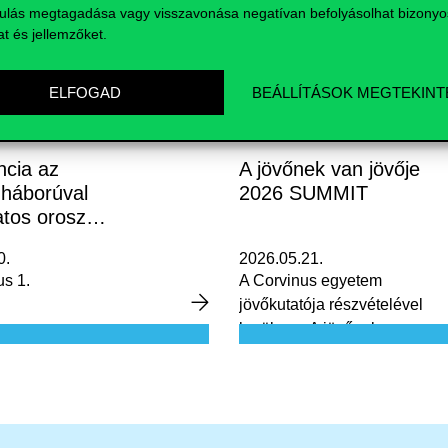
ulás megtagadása vagy visszavonása negatívan befolyásolhat bizonyo
osztályozást használták, amely
at és jellemzőket.
egy tipizálási eljárás a napi
időjárási helyzetek
jellemzésére. A kutatók 34 650
ELFOGAD
BEÁLLÍTÁSOK MEGTEKINT
beteg adatait elemezték, akik
2015 és 2019 között stroke
vagy agyvérzés miatt kerültek
sürgősségi ellátásba,
ncia az
A jövőnek van jövője
 háborúval
2026 SUMMIT
atos orosz
mációról a
0.
2026.05.21.
i térségben
us 1.
A Corvinus egyetem
jövőkutatója részvételével
kerül sor „A jövőnek van
jövője 2026 SUMMIT” egész
napos üzleti konferenciára,
amelyet a Tehetség és
Tudásközpont Alapítvány