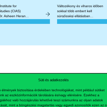
chchival
nstitute for
Változékony és viharos időben
tudies (CIAS)
sokkal több embert kell
Dr. Asheen Heranga
sürgősségi ellátásban
i azt vizsgálja,
részesíteni stroke, agyvérzés
et a különböző
és hasonló esetek miatt – derül
ális influencereket
ki egy új hazai kutatásból.
iparágakkal
Ezeket a napokat jellemzően
ahol a
sok csapadék, erős szél és
yabban működnek.
változékony időjárási
mintázatok jellemzik. Szilágyi
Brigitta, a Corvinus Egyetem és
a BME docense a BME, a
Semmelweis Egyetem, valamint
a Jahn Ferenc Dél-pesti Kórház
s kutatási események
és Rendelőintézet kutatóival
Süti és adatkezelés
közösen vizsgálta az időjárási
mintázatok és a neurológiai
b élmények biztosítása érdekében technológiákat, mint például sütiket
okok miatt szükségessé vált
nk az eszközinformációk tárolására és/vagy elérésére. Ezekhez a
sürgősségi ellátások száma
giákhoz való hozzájárulás lehetővé teszi számunkra az olyan adatok
közötti összefüggést. A
zását, mint a böngészési magatartás vagy egyedi azonosítók ezen az ol
kutatásban a Péczely-féle