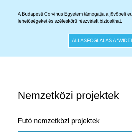
rendezvényre 2027. április
1–3. között kerül sor a
A Budapesti Corvinus Egyetem támogatja a jövőbeli e
Corvinus helyszínein.
lehetőségeket és széleskörű részvételt biztosít
hat
.
ÁLLÁSFOGLALÁS A “WID
Nemzetközi projektek
Futó nemzetközi projektek