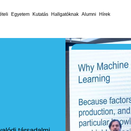
ételi
Egyetem
Kutatás
Hallgatóknak
Alumni
Hírek
alódi társadalmi