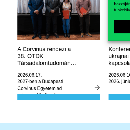
hozzájár
funkciók
A Corvinus rendezi a
Konfere
38. OTDK
ukrajnai
Társadalomtudományi
kapcsol
Szekcióját 2027-ben
dezinfor
2026.06.17.
2026.06.1
visegrád
2027-ben a Budapesti
2026. júni
Corvinus Egyetem ad
otthont a 38. Országos
Tudományos Diákköri
Konferencia (OTDK)
Társadalomtudományi
Szekciójának. A