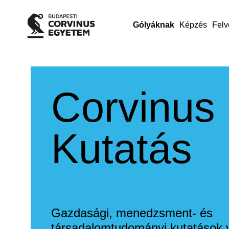
Gólyáknak
Képzés
Felv
Corvinus
Kutatás
Gazdasági, menedzsment- és
társadalomtudományi kutatások v