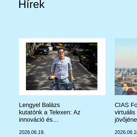
Hírek
Lengyel Balázs
CIAS Fo
kutatónk a Telexen: Az
virtuáli
innováció és
jövőjéne
mesterséges
interjú 
2026.06.19.
2026.06.1
intelligencia korában is
Herang