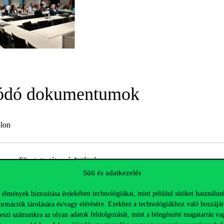
ódó dokumentumok
blon
os az Eltartott státuszúak részére
Süti és adatkezelés
 élmények biztosítása érdekében technológiákat, mint például sütiket használun
jékoztató szociális ösztöndíjhoz
ormációk tárolására és/vagy elérésére. Ezekhez a technológiákhoz való hozzájár
teszi számunkra az olyan adatok feldolgozását, mint a böngészési magatartás va