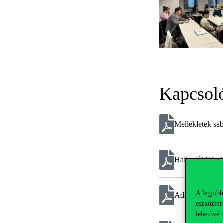
Kapcsol
Mellékletek sa
Hallgatói Kisok
A legjobb
Adatkezelési tá
eszközinf
lehetővé 