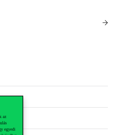
k az
ulás
gy egyedi