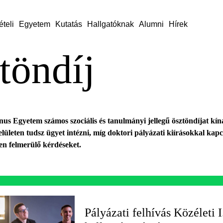
ételi
Egyetem
Kutatás
Hallgatóknak
Alumni
Hírek
töndíj
us Egyetem számos szociális és tanulmányi jellegű ösztöndíjat kín
elületen tudsz ügyet intézni, míg doktori pályázati kiírásokkal kap
sen felmerülő kérdéseket.
Pályázati felhívás Közéleti 