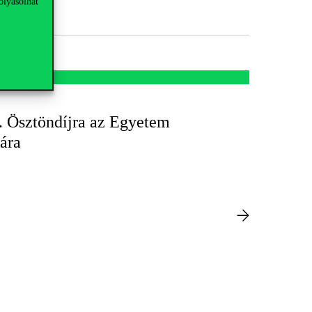
olyásolhat
I. Ösztöndíjra az Egyetem
ára