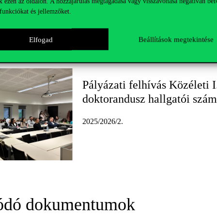
k ezen az oldalon. A hozzájárulás megtagadása vagy visszavonása negatívan bef
os az Öneltartó pályázók részére
funkciókat és jellemzőket.
Elfogad
Beállítások megtekintése
Pályázati felhívás Közéleti 
doktorandusz hallgatói szám
2025/2026/2.
ódó dokumentumok