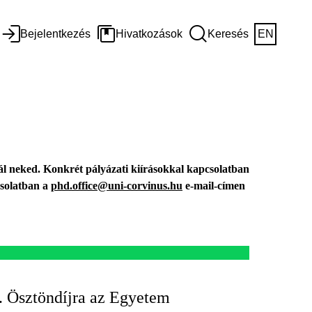
Bejelentkezés
Hivatkozások
Keresés
EN
ál neked. K
onkrét pályázati kiírásokkal kapcsolatban
csolatban a
phd.office@uni-corvinus.hu
e-mail-címen
I. Ösztöndíjra az Egyetem