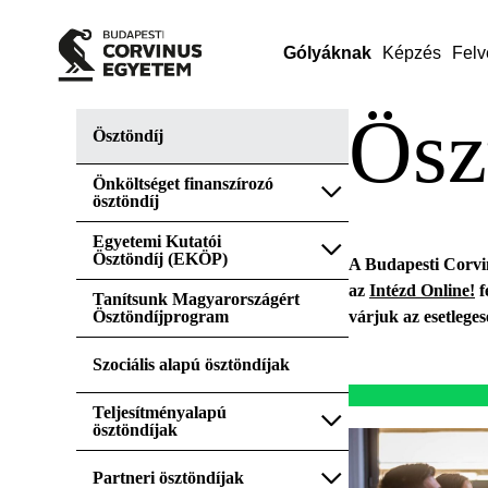
Gólyáknak
Képzés
Felv
Ösz
Ösztöndíj
Önköltséget finanszírozó
ösztöndíj
Egyetemi Kutatói
Ösztöndíj (EKÖP)
A Budapesti Corvin
az
Intézd Online!
f
Tanítsunk Magyarországért
Ösztöndíjprogram
várjuk az esetlege
Szociális alapú ösztöndíjak
Teljesítményalapú
ösztöndíjak
Partneri ösztöndíjak