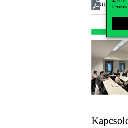
azonosító
Hallgatói Kisok
bizonyos 
Kapcsol