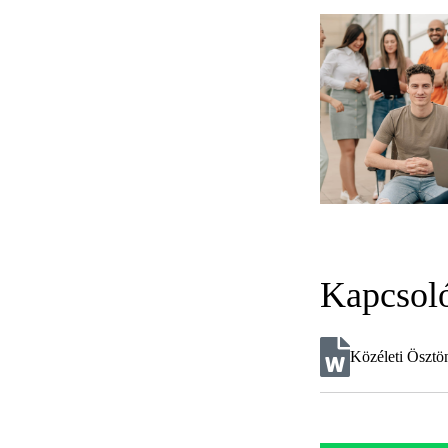
Kapcsol
Közéleti Ösztö