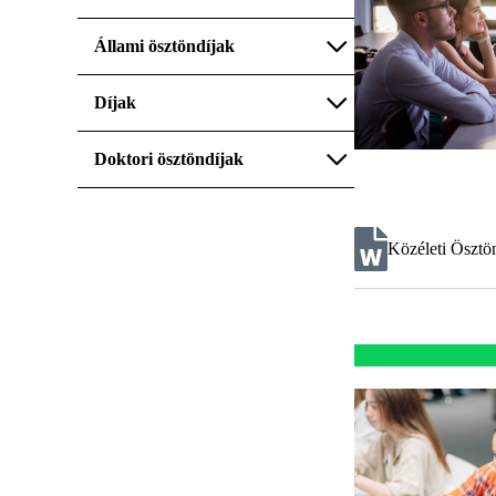
Állami ösztöndíjak
Díjak
Doktori ösztöndíjak
Közéleti Ösztö