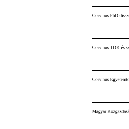
Corvinus PhD dissz
Corvinus TDK és s
Corvinus Egyetemtör
Magyar Közgazdaság