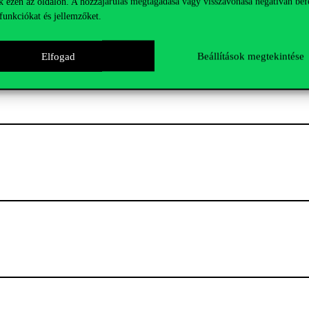
k ezen az oldalon. A hozzájárulás megtagadása vagy visszavonása negatívan bef
funkciókat és jellemzőket.
Elfogad
Beállítások megtekintése