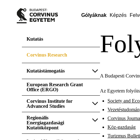
Gólyáknak
Képzés
Felv
Fol
Kutatás
Corvinus Research
Kutatástámogatás
A Budapesti Corvin
European Research Grant
Office (ERGO)
Az Egyetem folyóira
Society and Ec
Corvinus Institute for
Advanced Studies
Vezetéstudomán
Regionális
Corvinus Journa
Energiagazdasági
Köz-gazdaság
Kutatóközpont
Turizmus Bullet