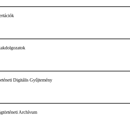
ertációk
zakdolgozatok
téneti Digitális Gyűjtemény
történeti Archívum