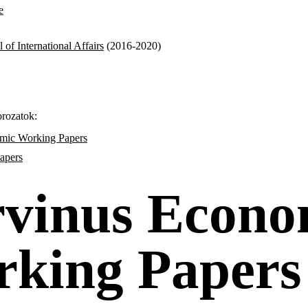
e
 of International Affairs
(2016-2020)
rozatok:
mic Working Papers
apers
vinus Econo
king Papers