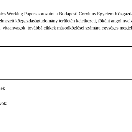
cs Working Papers sorozatot a Budapesti Corvinus Egyetem Közgazdasá
elmezett közgazdaságtudomány területén keletkezett, főként angol nyelv
vitaanyagok, továbbá cikkek másodközlései számára egységes megjelen
nek
yok: