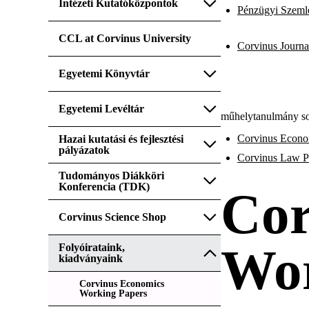
Intézeti Kutatóközpontok
Pénzügyi Szeml
CCL at Corvinus University
Corvinus Journal
Egyetemi Könyvtár
Egyetemi Levéltár
műhelytanulmány so
Corvinus Econo
Hazai kutatási és fejlesztési
pályázatok
Corvinus Law P
Tudományos Diákköri
Konferencia (TDK)
Cor
Corvinus Science Shop
Wor
Folyóirataink,
kiadványaink
Corvinus Economics
Working Papers