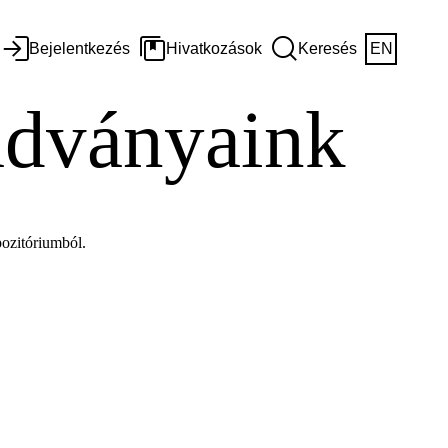
Bejelentkezés
Hivatkozások
Keresés
EN
iadványaink
ozitóriumból.