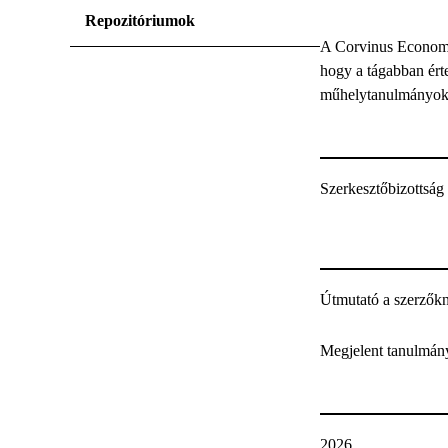
Repozitóriumok
A Corvinus Economi
hogy a tágabban ért
műhelytanulmányok, 
Szerkesztőbizottság
Útmutató a szerzők
Megjelent tanulmán
2026