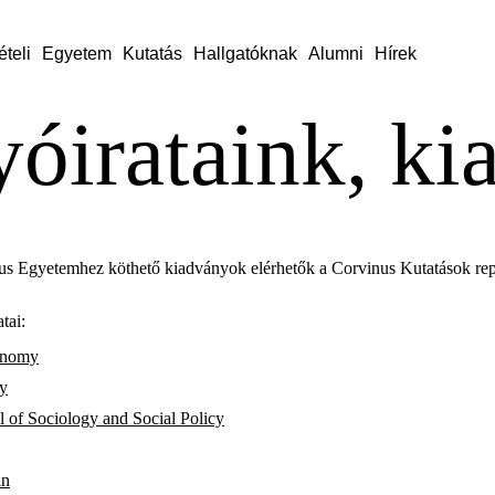
ételi
Egyetem
Kutatás
Hallgatóknak
Alumni
Hírek
yóirataink, k
us Egyetemhez köthető kiadványok elérhetők a Corvinus Kutatások rep
tai:
onomy
y
l of Sociology and Social Policy
in