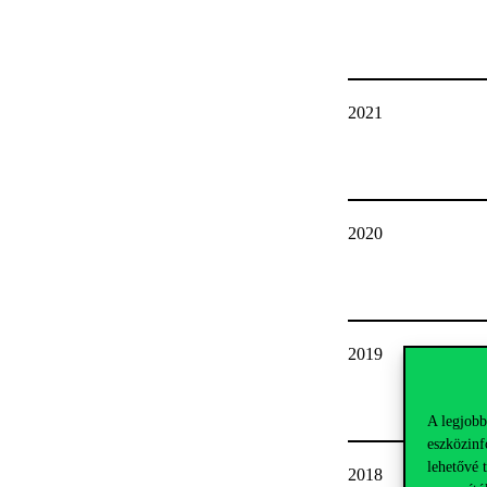
2021
2020
2019
A legjobb
eszközinf
lehetővé 
2018