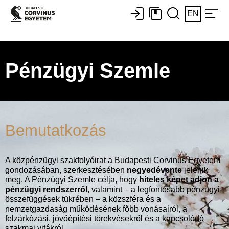
EN
Pénzügyi Szemle
Bemutatkozás
A közpénzügyi szakfolyóirat a Budapesti Corvinus Egyetem
gondozásában, szerkesztésében
negyedévente
jelenik
meg. A Pénzügyi Szemle célja, hogy
hiteles képet adjon a
pénzügyi rendszerről
, valamint – a legfontosabb pénzügyi
összefüggések tükrében – a közszféra és a
nemzetgazdaság működésének főbb vonásairól, a
felzárkózási, jövőépítési törekvésekről és a kapcsolódó
szakmai vitákról.