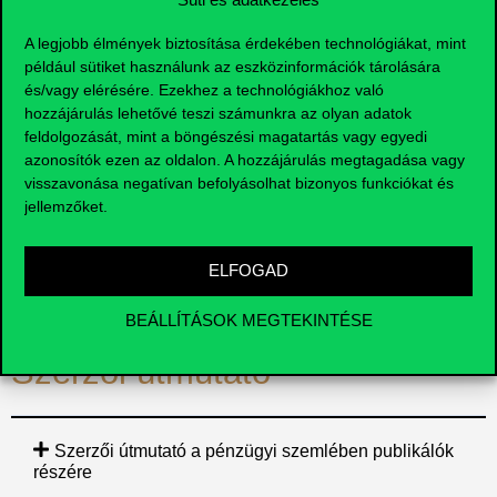
Szerkesztőség
A legjobb élmények biztosítása érdekében technológiákat, mint
például sütiket használunk az eszközinformációk tárolására
és/vagy elérésére. Ezekhez a technológiákhoz való
Rovatvezetők
hozzájárulás lehetővé teszi számunkra az olyan adatok
feldolgozását, mint a böngészési magatartás vagy egyedi
azonosítók ezen az oldalon. A hozzájárulás megtagadása vagy
A folyóirat főszerkesztője:
Prof. Dr. Lukács János
, a
visszavonása negatívan befolyásolhat bizonyos funkciókat és
Budapesti Corvinus Egyetem Számviteli és Jogi Intézetének
jellemzőket.
tanszékvezető egyetemi tanára, a Magyar Könyvvizsgálói
Kamara egykori elnöke
ELFOGAD
BEÁLLÍTÁSOK MEGTEKINTÉSE
Szerzői útmutató
Szerzői útmutató a pénzügyi szemlében publikálók
részére