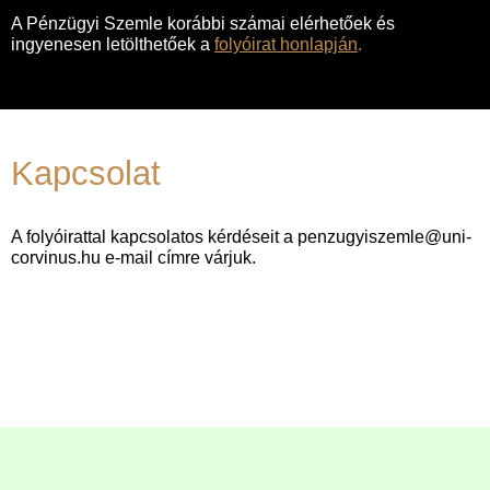
A Pénzügyi Szemle korábbi számai elérhetőek és
ingyenesen letölthetőek a
folyóirat honlapján
.
Kapcsolat
A folyóirattal kapcsolatos kérdéseit a
penzugyiszemle@uni-
corvinus.hu
e-mail címre várjuk.