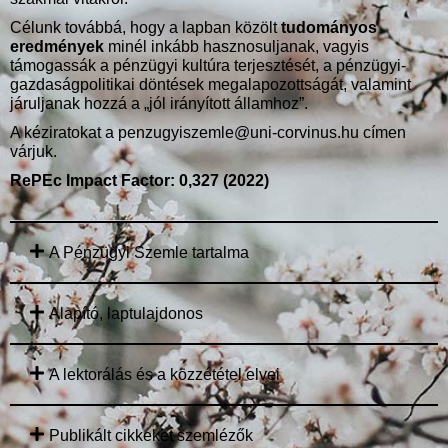
Célunk továbbá, hogy a lapban közölt
tudományos
eredmények
minél inkább hasznosuljanak, vagyis
támogassák a pénzügyi kultúra terjesztését, a pénzügyi-
gazdaságpolitikai döntések megalapozottságát, valamint
járuljanak hozzá a „jól irányított államhoz”.
A kéziratokat a
penzugyiszemle@uni-corvinus.hu
címen
várjuk.
RePEc Impact Factor: 0,327 (2022)
A Pénzügyi Szemle tartalma
Alapító, laptulajdonos
A lektorálás és a közzététel elvei
Publikált cikkeket szemlézők