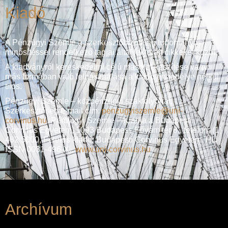
Kiadó
A Pénzügyi Szemle a szerkesztőbizottság tudományos
minősítéssel rendelkező tagjai által lektorált cikkeket közöl.
A kiadványról kereskedelmi célú másolat készítése vagy
más formában való felhasználása a kiadó engedélye nélkül
tilos.
Pénzügyi Szemle – közpénzügyi szakfolyóirat,
Szerkesztőség e-mail cím:
penzugyiszemle@uni-
corvinus.hu
: Pénzügyi Szemle – Kiadja a Budapesti
Corvinus Egyetem, 1093 Budapest, Fővám tér 8., telefon: (1)
482 5000, Felelős kiadó: Budapesti Corvinus Egyetem. HU
ISSN 0031-496-X.,
www.uni-corvinus.hu
Archívum