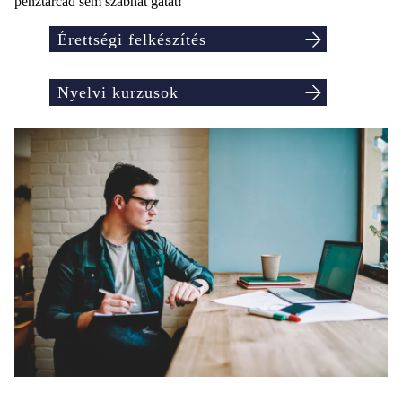
pénztárcád sem szabhat gátat!
Érettségi felkészítés
Nyelvi kurzusok