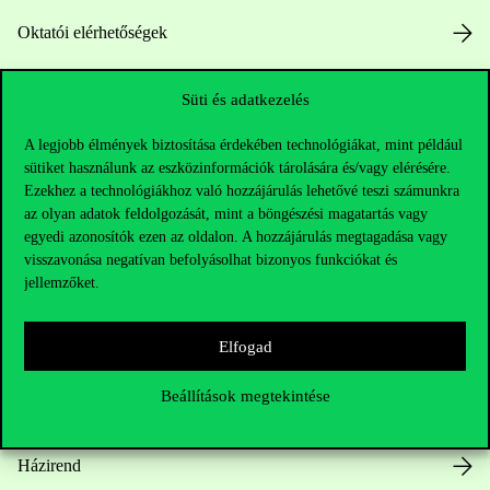
Oktatói elérhetőségek
HUB jelenlegi hallgatóinknak
Süti és adatkezelés
Sajtó:
press@uni-corvinus.hu
A legjobb élmények biztosítása érdekében technológiákat, mint például
sütiket használunk az eszközinformációk tárolására és/vagy elérésére.
Ezekhez a technológiákhoz való hozzájárulás lehetővé teszi számunkra
az olyan adatok feldolgozását, mint a böngészési magatartás vagy
egyedi azonosítók ezen az oldalon. A hozzájárulás megtagadása vagy
visszavonása negatívan befolyásolhat bizonyos funkciókat és
jellemzőket.
Hasznos linkek
Elfogad
Beállítások megtekintése
Nyitvatartás
Házirend