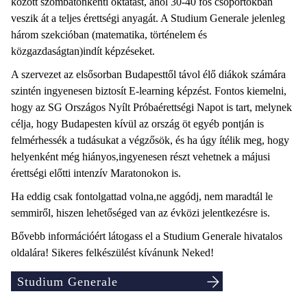
között szombatonkénti oktatást, ahol 30-40 fős csoportokban
veszik át a teljes érettségi anyagát. A Studium Generale jelenleg
három szekcióban (matematika, történelem és
közgazdaságtan)indít képzéseket.
A szervezet az elsősorban Budapesttől távol élő diákok számára
szintén ingyenesen biztosít E-learning képzést. Fontos kiemelni,
hogy az SG Országos Nyílt Próbaérettségi Napot is tart, melynek
célja, hogy Budapesten kívül az ország öt egyéb pontján is
felmérhessék a tudásukat a végzősök, és ha úgy ítélik meg, hogy
helyenként még hiányos,ingyenesen részt vehetnek a májusi
érettségi előtti intenzív Maratonokon is.
Ha eddig csak fontolgattad volna,ne aggódj, nem maradtál le
semmiről, hiszen lehetőséged van az évközi jelentkezésre is.
Bővebb információért látogass el a Studium Generale hivatalos
oldalára! Sikeres felkészülést kívánunk Neked!
Studium Generale