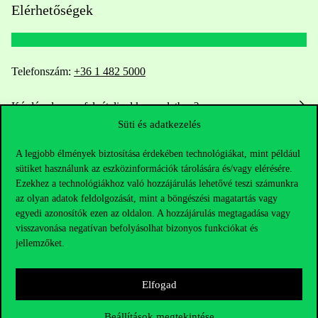
Elérhetőségek
Telefonszám:
+36 1 482 5000
Kérdésed van a felvételivel kapcsolatban?
Süti és adatkezelés
Oktatói elérhetőségek
A legjobb élmények biztosítása érdekében technológiákat, mint például
sütiket használunk az eszközinformációk tárolására és/vagy elérésére.
HUB jelenlegi hallgatóinknak
Ezekhez a technológiákhoz való hozzájárulás lehetővé teszi számunkra
az olyan adatok feldolgozását, mint a böngészési magatartás vagy
Sajtó:
press@uni-corvinus.hu
egyedi azonosítók ezen az oldalon. A hozzájárulás megtagadása vagy
visszavonása negatívan befolyásolhat bizonyos funkciókat és
jellemzőket.
Elfogad
Beállítások megtekintése