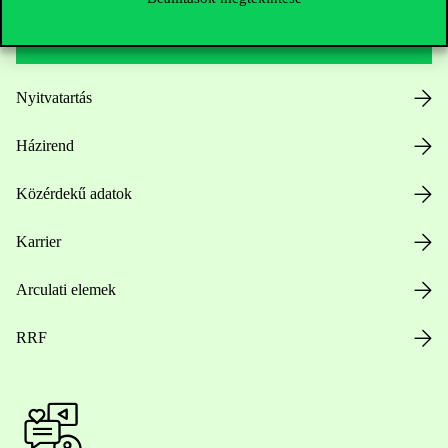
Hasznos linkek
Nyitvatartás
Házirend
Közérdekű adatok
Karrier
Arculati elemek
RRF