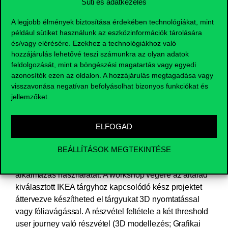
Süti és adatkezelés
A legjobb élmények biztosítása érdekében technológiákat, mint
például sütiket használunk az eszközinformációk tárolására
és/vagy elérésére. Ezekhez a technológiákhoz való
hozzájárulás lehetővé teszi számunkra az olyan adatok
feldolgozását, mint a böngészési magatartás vagy egyedi
azonosítók ezen az oldalon. A hozzájárulás megtagadása vagy
visszavonása negatívan befolyásolhat bizonyos funkciókat és
jellemzőket.
IKEA bútor hack
Nyitott forráskódú projektek segítségével
ELFOGAD
megismerkedhetsz a fóliavágó és a 3D nyomtató
BEÁLLÍTÁSOK MEGTEKINTÉSE
kezelésével, majd példafeladatok segítségével
alapszinten elsajátíthatod a Shapr3D modellező
alkalmazás használatát. A workshop végére az általad
kiválasztott IKEA tárgyhoz kapcsolódó kész projektet
áttervezve készítheted el tárgyukat 3D nyomtatással
vagy fóliavágással. A részvétel feltétele a két threshold
user journey való részvétel (3D modellezés; Grafikai