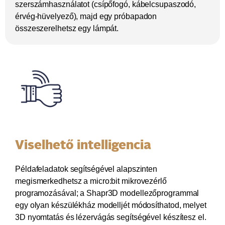
szerszámhasználatot (csípőfogó, kábelcsupaszodó,
érvég-hüvelyező), majd egy próbapadon
összeszerelhetsz egy lámpát.
Viselhető intelligencia
Példafeladatok segítségével alapszinten
megismerkedhetsz a micro:bit mikrovezérlő
programozásával; a Shapr3D modellezőprogrammal
egy olyan készülékház modelljét módosíthatod, melyet
3D nyomtatás és lézervágás segítségével készítesz el.