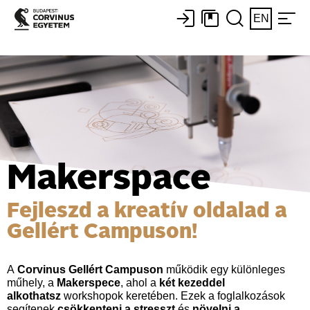
EN
Makerspace
Fejleszd a kreatív oldalad a
Gellért Campuson!
A
Corvinus Gellért Campuson
működik egy különleges
műhely, a
Makerspece
, ahol a
két kezeddel
alkothatsz
workshopok keretében. Ezek a foglalkozások
segítenek
csökkenteni a stresszt
és
növelni a