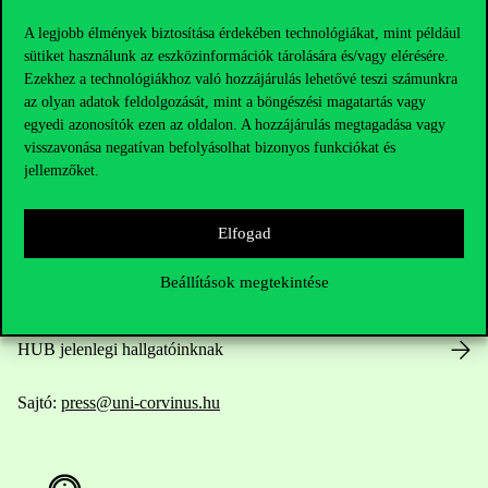
A legjobb élmények biztosítása érdekében technológiákat, mint például
sütiket használunk az eszközinformációk tárolására és/vagy elérésére.
Ezekhez a technológiákhoz való hozzájárulás lehetővé teszi számunkra
Elérhetőségek
az olyan adatok feldolgozását, mint a böngészési magatartás vagy
egyedi azonosítók ezen az oldalon. A hozzájárulás megtagadása vagy
visszavonása negatívan befolyásolhat bizonyos funkciókat és
jellemzőket.
Telefonszám:
+36 1 482 5000
Elfogad
Kérdésed van a felvételivel kapcsolatban?
Beállítások megtekintése
Oktatói elérhetőségek
HUB jelenlegi hallgatóinknak
Sajtó:
press@uni-corvinus.hu