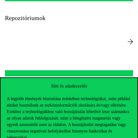
Repozitóriumok
Süti és adatkezelés
Kutatásetikai bizottság
A legjobb élmények biztosítása érdekében technológiákat, mint például
sütiket használunk az eszközinformációk tárolására és/vagy elérésére.
Ezekhez a technológiákhoz való hozzájárulás lehetővé teszi számunkra
az olyan adatok feldolgozását, mint a böngészési magatartás vagy
egyedi azonosítók ezen az oldalon. A hozzájárulás megtagadása vagy
visszavonása negatívan befolyásolhat bizonyos funkciókat és
jellemzőket.