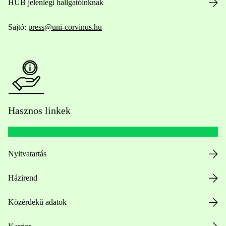
HUB jelenlegi hallgatóinknak
Sajtó:
press@uni-corvinus.hu
Hasznos linkek
Nyitvatartás
Házirend
Közérdekű adatok