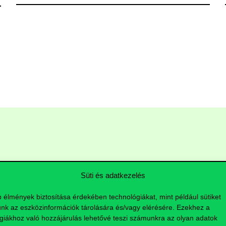
Süti és adatkezelés
b élmények biztosítása érdekében technológiákat, mint például sütiket
nk az eszközinformációk tárolására és/vagy elérésére. Ezekhez a
giákhoz való hozzájárulás lehetővé teszi számunkra az olyan adatok
Hasznos linkek
K