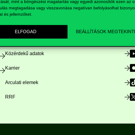
zását, mint a böngészési magatartás vagy egyedi azonosítók ezen az ol
ulás megtagadása vagy visszavonása negatívan befolyásolhat bizonyo
at és jellemzőket.
Nyitvatartás
ELFOGAD
BEÁLLÍTÁSOK MEGTEKINT
Házirend
Közérdekű adatok
Karrier
Arculati elemek
RRF