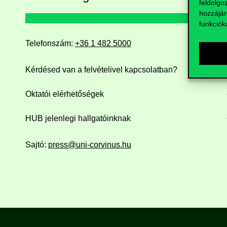
feldolgo
hozzájár
funkciók
Telefonszám:
+36 1 482 5000
Kérdésed van a felvételivel kapcsolatban?
Oktatói elérhetőségek
HUB jelenlegi hallgatóinknak
Sajtó:
press@uni-corvinus.hu