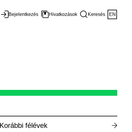
Bejelentkezés
Hivatkozások
Keresés
EN
Korábbi félévek