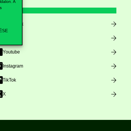
dalon. A
s
Facebook
ÉSE
LinkedIn
Youtube
Instagram
TikTok
X