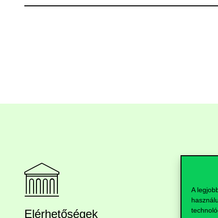
A legjob
használu
technoló
Elérhetőségek