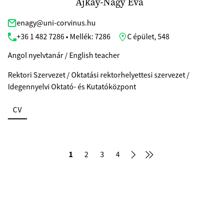
Ajkay-Nagy Éva
enagy@uni-corvinus.hu
+36 1 482 7286 • Mellék: 7286
C épület, 548
Angol nyelvtanár / English teacher
Rektori Szervezet / Oktatási rektorhelyettesi szervezet /
Idegennyelvi Oktató- és Kutatóközpont
CV
1
2
3
4