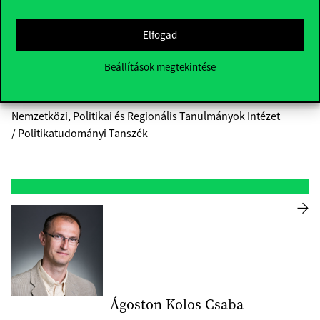
Dr. Ágh Attila
Elfogad
+36 1 482 7383
C épület
Beállítások megtekintése
Professzor Emeritus
Nemzetközi, Politikai és Regionális Tanulmányok Intézet
/ Politikatudományi Tanszék
Ágoston Kolos Csaba