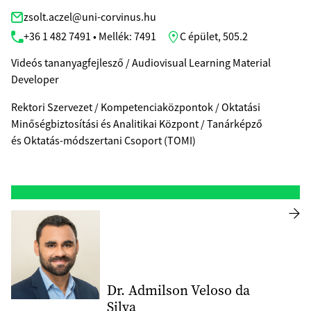
zsolt.aczel@uni-corvinus.hu
+36 1 482 7491 • Mellék: 7491
C épület, 505.2
Videós tananyagfejlesző / Audiovisual Learning Material
Developer
Rektori Szervezet / Kompetenciaközpontok / Oktatási
Minőségbiztosítási és Analitikai Központ / Tanárképző
és Oktatás-módszertani Csoport (TOMI)
Dr. Admilson Veloso da
Silva