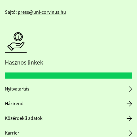
Sajtó:
press@uni-corvinus.hu
Hasznos linkek
Nyitvatartás
Házirend
Közérdekű adatok
Karrier