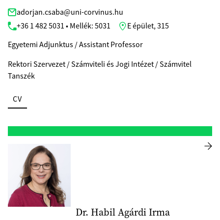
adorjan.csaba@uni-corvinus.hu
+36 1 482 5031 • Mellék: 5031
E épület, 315
Egyetemi Adjunktus / Assistant Professor
Rektori Szervezet / Számviteli és Jogi Intézet / Számvitel
Tanszék
CV
Dr. Habil Agárdi Irma