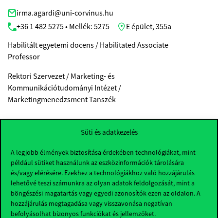
irma.agardi@uni-corvinus.hu
+36 1 482 5275 • Mellék: 5275
E épület, 355a
Habilitált egyetemi docens / Habilitated Associate
Professor
Rektori Szervezet / Marketing- és
Kommunikációtudományi Intézet /
Marketingmenedzsment Tanszék
CV
LINKEDIN
SCHOLAR
MTMT
Süti és adatkezelés
A legjobb élmények biztosítása érdekében technológiákat, mint
például sütiket használunk az eszközinformációk tárolására
és/vagy elérésére. Ezekhez a technológiákhoz való hozzájárulás
lehetővé teszi számunkra az olyan adatok feldolgozását, mint a
böngészési magatartás vagy egyedi azonosítók ezen az oldalon. A
hozzájárulás megtagadása vagy visszavonása negatívan
befolyásolhat bizonyos funkciókat és jellemzőket.