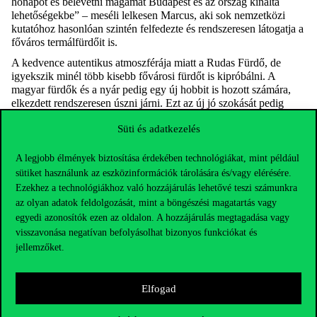
hónapot és belevetni magamat Budapest és az ország kínálta
lehetőségekbe” – meséli lelkesen Marcus, aki sok nemzetközi
kutatóhoz hasonlóan szintén felfedezte és rendszeresen látogatja a
főváros termálfürdőit is.
A kedvence autentikus atmoszférája miatt a Rudas Fürdő, de
igyekszik minél több kisebb fővárosi fürdőt is kipróbálni. A
magyar fürdők és a nyár pedig egy új hobbit is hozott számára,
elkezdett rendszeresen úszni járni. Ezt az új jó szokását pedig
szeretné majd az Egyesült Államokban is megtartani.
Süti és adatkezelés
A legjobb élmények biztosítása érdekében technológiákat, mint például
sütiket használunk az eszközinformációk tárolására és/vagy elérésére.
Ezekhez a technológiákhoz való hozzájárulás lehetővé teszi számunkra
az olyan adatok feldolgozását, mint a böngészési magatartás vagy
egyedi azonosítók ezen az oldalon. A hozzájárulás megtagadása vagy
visszavonása negatívan befolyásolhat bizonyos funkciókat és
jellemzőket.
Elfogad