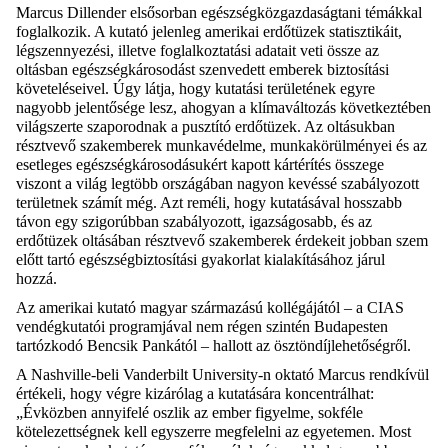
Marcus Dillender elsősorban egészségközgazdaságtani témákkal
foglalkozik. A kutató jelenleg amerikai erdőtüzek statisztikáit,
légszennyezési, illetve foglalkoztatási adatait veti össze az
oltásban egészségkárosodást szenvedett emberek biztosítási
követeléseivel. Úgy látja, hogy kutatási területének egyre
nagyobb jelentősége lesz, ahogyan a klímaváltozás következtében
világszerte szaporodnak a pusztító erdőtüzek. Az oltásukban
résztvevő szakemberek munkavédelme, munkakörülményei és az
esetleges egészségkárosodásukért kapott kártérítés összege
viszont a világ legtöbb országában nagyon kevéssé szabályozott
területnek számít még. Azt reméli, hogy kutatásával hosszabb
távon egy szigorúbban szabályozott, igazságosabb, és az
erdőtüzek oltásában résztvevő szakemberek érdekeit jobban szem
előtt tartó egészségbiztosítási gyakorlat kialakításához járul
hozzá.
Az amerikai kutató magyar származású kollégájától – a CIAS
vendégkutatói programjával nem régen szintén Budapesten
tartózkodó Bencsik Pankától – hallott az ösztöndíjlehetőségről.
A Nashville-beli Vanderbilt University-n oktató Marcus rendkívül
értékeli, hogy végre kizárólag a kutatására koncentrálhat:
„Évközben annyifelé oszlik az ember figyelme, sokféle
kötelezettségnek kell egyszerre megfelelni az egyetemen. Most