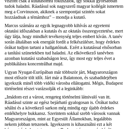
viszont csak a kutatásomra fókuszálok, így sokkal gyorsabban
tudok haladni. Ráadásul sok nagyszerű magyar kollégát ismertem
meg a Corvinuson, akiknek a szempontjai szintén sokat
hozzáadnak a témámhoz” – mondja a kutató.
Marcus számára az egyik legnagyobb kihívás az egyetemi
oktatási időszakban a kutatás és az oktatás összeegyeztetése, mert
úgy látja, hogy mindkét tevékenység teljes embert kíván. A tanév
során általában sok energiát fordít a felkészülésre, hogy érdekes
órákat tudjon tartani a hallgatóinak. Ezért a kutatással elsősorban
a tanítási szünetekben tud haladni. Az elkövetkező tanévben
azonban kutatási szabadságon lesz, így most egy teljes évet a
publikálásra koncentrálhat majd.
Ugyan Nyugat-Európában már többször járt, Magyarországon
most először tölt időt. Járt már a Balatonon, és szabadidejében
igyekszik minél több vidéki városba ellátogatni. Mégis, Budapest
történelmi részei varázsolják el a leginkább:
„Imádom ezt a várost, rengeteg történelmi látnivaló van itt.
Ráadásul szinte az egész bejárható gyalogosan is. Órákat tudsz
sétálni és a következő sarkon még mindig egy újabb érdekes
emlékhelyre bukkansz. Szerintem sokkal szebb városok vannak
Magyarországon, mint az Egyesült Államokban, legalábbis
nekem jobban tetszenek. Igyekszem is kihasználni ezt a két