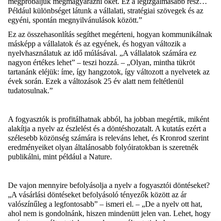
megpróbáljuk
megmagyarázni
őket
. Ez a
legizgalmasabb
rész
…
Például
különbséget
látunk
a
vállalati
,
stratégiai
szövegek
és
az
egyéni
,
spontán
megnyilvánulások
között
.”
Ez
az
összehasonlítás
segíthet
megérteni
,
hogyan
kommunikálnak
másképp
a
vállalatok
és
az
egyének
,
és
hogyan
változik
a
nyelvhasználatuk
az
idő
múlásával
.
„A
vállalatok
számára
ez
nagyon
értékes
lehet
” –
teszi
hozzá
. – „Olyan,
mintha
tükröt
tartanánk
eléjük
:
íme
,
így
hangzotok
,
így
változott
a
nyelvetek
az
évek
során
.
Ezek
a
változások
25
év
alatt
nem
feltétlenül
tudatosulnak
.”
A
fogyasztók
is
profitálhatnak
abból
, ha
jobban
megértik
,
miként
alakítja
a
nyelv
az
észlelést
és
a
döntéshozatalt
. A
kutatás
ezért
a
szélesebb
közönség
számára
is
releváns
lehet
,
és
Kronrod
szerint
eredményeiket
olyan
általánosabb
folyóiratokban
is
szeretnék
publikálni
, mint
például
a
Nature
.
De
vajon
mennyire
befolyásolja
a
nyelv
a
fogyasztói
döntéseket
?
„A
vásárlási
döntéseket
befolyásoló
tényezők
között
az
ár
valószínűleg
a
legfontosabb
” –
ismeri
el. – „De a
nyelv
ott
hat,
ahol
nem
is
gondolnánk
,
hiszen
mindenütt
jelen
van.
Lehet
,
hogy