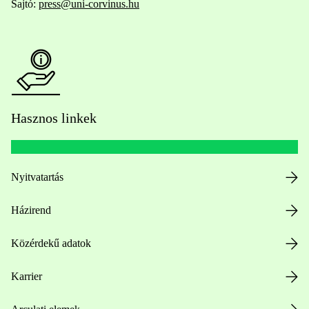
Sajtó:
press@uni-corvinus.hu
Hasznos linkek
Nyitvatartás
Házirend
Közérdekű adatok
Karrier