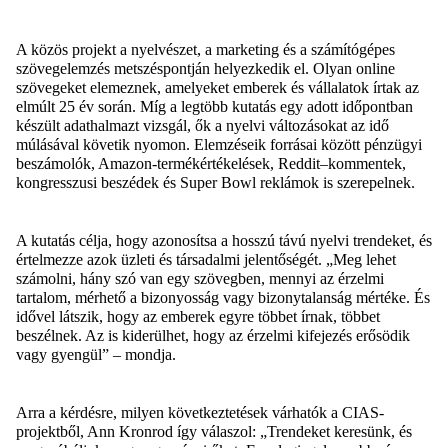
A
közös
projekt
a
nyelvészet
, a marketing
és
a
számítógépes
szövegelemzés
metszéspontján
helyezkedik
el. Olyan online
szövegeket
elemeznek
,
amelyeket
emberek
és
vállalatok
írtak
az
elmúlt
25
év
során
.
Míg
a
legtöbb
kutatás
egy
adott
időpontban
készült
adathalmazt
vizsgál
,
ők
a
nyelvi
változásokat
az
idő
múlásával
követik
nyomon
.
Elemzéseik
forrásai
között
pénzügyi
beszámolók
, Amazon-
termékértékelések
,
Reddit
–
kommentek
,
kongresszusi
beszédek
és
Super
Bowl
reklámok
is
szerepelnek
.
A
kutatás
célja
,
hogy
azonosítsa
a
hosszú
távú
nyelvi
trendeket
,
és
értelmezze
azok
üzleti
és
társadalmi
jelentőségét
.
„Meg
lehet
számolni
,
hány
szó
van
egy
szövegben
,
mennyi
az
érzelmi
tartalom
,
mérhető
a
bizonyosság
vagy
bizonytalanság
mértéke
.
És
idővel
látszik
,
hogy
az
emberek
egyre
többet
írnak
,
többet
beszélnek
. Az is
kiderülhet
,
hogy
az
érzelmi
kifejezés
erősödik
vagy
gyengül
” –
mondja
.
Arra a
kérdésre
,
milyen
következtetések
várhatók
a CIAS-
projektből
,
Ann
Kronrod
így
válaszol
:
„
Trendeket
keresünk
,
és