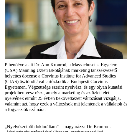
Pihenőéve
alatt
Dr. Ann
Kronrod
, a
Massachusettsi
Egyetem
(USA) Manning
Üzleti
Iskolájának
marketing
tanszékvezető-
helyettes
docense
a Corvinus Institute
for
Advanced
Studies
(CIAS)
ösztöndíjával
t
artózkodik
a
Budapesti
Corvinus
Egyetemen
.
Végzettsége
szerint
nyelvész
,
és
egy
olyan
kutatási
projektben
vesz
részt
,
amely
a marketing
és
az
üzleti
élet
nyelvének
elmúlt
25
évben
bekövetkezett
változásait
vizsgálja
,
valamint
azt
,
hogy
ezek
a
változások
mit
jelentenek
a
vállalatok
és
a
fogyasztók
számára
.
„
Nyelvészetből
doktoráltam
” –
magyarázza
Dr.
Kronrod
. –