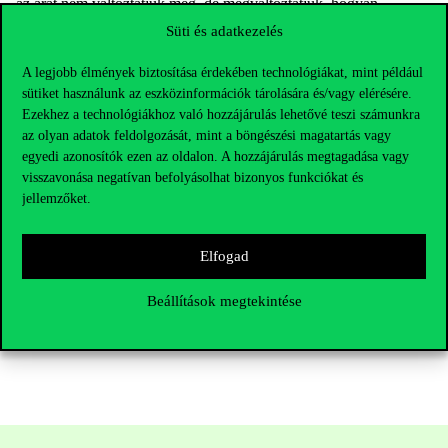
az
árat
nem
változtatjuk
meg, de
megváltoztatjuk
,
hogyan
mutatjuk
be –
és
ez
már
önmagában
befolyásolja
az
észlelést
. Ez
Süti és adatkezelés
maga
a
nyelv
.”
A legjobb élmények biztosítása érdekében technológiákat, mint például
sütiket használunk az eszközinformációk tárolására és/vagy elérésére.
A
kutató
nemcsak
aktív
résztvevője
,
hanem
egyik
úttörője
is a
Ezekhez a technológiákhoz való hozzájárulás lehetővé teszi számunkra
marketingnyelv
kutatásának
. „
Úgy
gondolom
,
hozzájárultam
az olyan adatok feldolgozását, mint a böngészési magatartás vagy
ahhoz
,
hogy
a
nyelvészet
bekerüljön
a
marketingtudományba
.
Tudtommal
én
vagyok
az
egyetlen
marketingkutató
,
akinek
egyedi azonosítók ezen az oldalon. A hozzájárulás megtagadása vagy
nyelvészetből
van
doktori
fokozata
–
ez
pedig
lehetővé
teszi
visszavonása negatívan befolyásolhat bizonyos funkciókat és
számomra
,
hogy
továbbfejlesszem
ezt
a
területet
” –
mondja
.
jellemzőket.
Új
tanulmányok
készülnek
,
bővülnek
a
kutatói
együttműködések
,
Elfogad
és
a
mesterséges
intelligencia
is
egyre
nagyobb
szerepet
kap
a
nyelvészeti
kutatásokban
. „
Ennek
a
témának
bőven
van
jövője
” –
Beállítások megtekintése
zárja
gondolatait
. – „
B
iztosan
nem
fogunk
unatkozni
.”