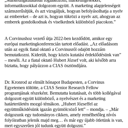
„
Marketingkutatással
foglalkozom
,
marketingesekkel
,
informatikusokkal
dolgozom
együtt
. A marketing
alapjelenségeit
számszerűsítjük
,
és
azt
vizsgáljuk
,
hogyan
befolyásolhatja
a
nyelv
az
embereket
– de
azt
is,
hogyan
tükrözi
a
nyelv
azt
,
ahogyan
az
emberek
gondolkodnak
és
viselkednek
különböző
piacokon
.”
A
Corvinushoz
vezető
útja
2022-ben
kezdődött
,
amikor
egy
európai
marketingkonferencián
tartott
előadást
. „Az
előadásom
után
az
egyik
fiatal
oktató
a
Corvinusról
odajött
hozzám
bemutatkozni
.
Kiderült
,
hogy
közös
kutatási
érdeklődésünk
van”
–
meséli
. Az a
fiatal
oktató
Hubert József volt,
aki
később
arra
biztatta
,
hogy
pályázzon
a CIAS
ösztöndíjára
.
Dr.
Kronrod
az
elmúlt
hónapot
Budapesten
,
a Corvinus
Egyetemen
töltötte
, a CIAS
Senior
Research
Fellow
programjának
részeként
.
B
emutatta
kutatásait
,
és
több
kollégával
dolgozott
együtt
különböző
, a
nyelvészet
és
a marketing
határterületén
mozgó
témákon
.
„Hubert
Józseffel
az
együttműködésünk
igazán
gyümölcsöző
lett
” –
mondja
. – „Már
dolgozunk
egy
tudományos
cikken
,
amely
remélhetőleg
nívós
folyóiratban
jelenik
majd
meg…
és
már
egy
újabb
ötletünk
is van,
mert
egyszerűen
jól
tudunk
együtt
dolgozni
.”