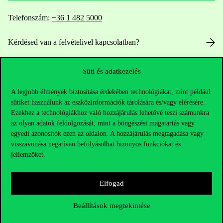
Telefonszám:
+36 1 482 5000
Kérdésed van a felvételivel kapcsolatban?
Oktatói elérhetőségek
Süti és adatkezelés
HUB jelenlegi hallgatóinknak
A legjobb élmények biztosítása érdekében technológiákat, mint például
sütiket használunk az eszközinformációk tárolására és/vagy elérésére.
Ezekhez a technológiákhoz való hozzájárulás lehetővé teszi számunkra
Sajtó:
press@uni-corvinus.hu
az olyan adatok feldolgozását, mint a böngészési magatartás vagy
egyedi azonosítók ezen az oldalon. A hozzájárulás megtagadása vagy
visszavonása negatívan befolyásolhat bizonyos funkciókat és
jellemzőket.
Elfogad
Hasznos linkek
Beállítások megtekintése