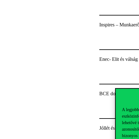
Inspires – Munkaerő
Enec- Elit és válsá
BCE doktori alumni
A legjobb
eszközinf
lehetővé 
Jóllét és migráció:
azonosító
bizonyos 