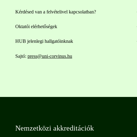
Kérdésed van a felvételivel kapcsolatban?
Oktatói elérhetőségek
HUB jelenlegi hallgatóinknak
Sajtó:
press@uni-corvinus.hu
Nemzetközi akkreditációk