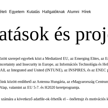
ételi
Egyetem
Kutatás
Hallgatóknak
Alumni
Hírek
atások és pro
zött szerepel egyebek közt a Mediatized EU, az Emerging Elites, az En
Uncertainty and Insecurity in Europe, az Információs Technológia és He
4All, az Integrated and United (INTUNE), az INSPIRES, és az ENEC p
zóink között említhető az Antenna Hungária, az eMagyarország Cent
 Alap, valamint az EU 5-7. és H2020 keretprogramja.
számára a következő adatfile-ok érhetők el – önéletrajz és motivációs 