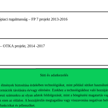
piaci rugalmasság – FP 7 projekt 2013-2016
g – OTKA projekt, 2014 -2017
 kutatás – EFOP363 projekt, 2018
Süti és adatkezelés
 élmények biztosítása érdekében technológiákat, mint például sütiket használun
ormációk tárolására és/vagy elérésére. Ezekhez a technológiákhoz való hozzájár
teszi számunkra az olyan adatok feldolgozását, mint a böngészési magatartás va
 a Magyarország – Ausztria migrációs kapcsolat (MIGWELL)
k ezen az oldalon. A hozzájárulás megtagadása vagy visszavonása negatívan bef
funkciókat és jellemzőket.