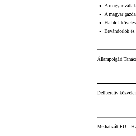
A magyar vállala
A magyar gazdas
Fiatalok követés
Bevándorlók és
Állampolgári Tanác
Deliberatív közvéle
Mediatizált EU – H