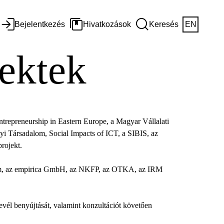
Bejelentkezés
Hivatkozások
Keresés
EN
jektek
trepreneurship in Eastern Europe, a Magyar Vállalati
lyi Társadalom, Social Impacts of ICT, a SIBIS, az
rojekt.
rum, az empirica GmbH, az NKFP, az OTKA, az IRM
levél benyújtását, valamint konzultációt követően