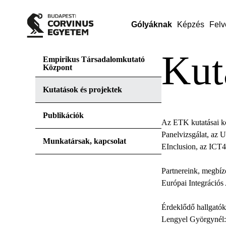
Gólyáknak
Képzés
Felv
Kut
Empirikus Társadalomkutató
Központ
Kutatások és projektek
Publikációk
Az ETK kutatásai kö
Panelvizsgálat, az 
Munkatársak, kapcsolat
EInclusion, az ICT
Partnereink, megbí
Európai Integrációs
Érdeklődő hallgatók 
Lengyel Györgynél: