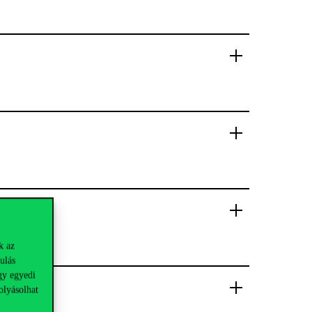
k az
ulás
gy egyedi
olyásolhat