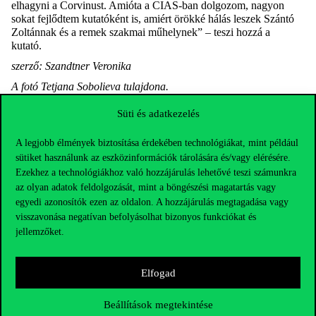
elhagyni a Corvinust. Amióta a CIAS-ban dolgozom, nagyon
sokat fejlődtem kutatóként is, amiért örökké hálás leszek Szántó
Zoltánnak és a remek szakmai műhelynek” – teszi hozzá a
kutató.
szerző: Szandtner Veronika
A fotó Tetjana Sobolieva tulajdona.
Süti és adatkezelés
A legjobb élmények biztosítása érdekében technológiákat, mint például
sütiket használunk az eszközinformációk tárolására és/vagy elérésére.
Ezekhez a technológiákhoz való hozzájárulás lehetővé teszi számunkra
az olyan adatok feldolgozását, mint a böngészési magatartás vagy
egyedi azonosítók ezen az oldalon. A hozzájárulás megtagadása vagy
visszavonása negatívan befolyásolhat bizonyos funkciókat és
jellemzőket.
Elfogad
Elérhetőségek
Beállítások megtekintése