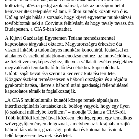
költöztek, 50%-ra pedig azok arányát, akik az országon belül
kényszerültek települést váltani. Előbbi kutatók között van ő is.
Utólag mégis hálás a sorsnak, hogy kijevi egyeteme munkatársai
továbbították neki a Corvinus felhívását, és hogy tavaly tavasz óta
Budapesten, a CIAS-ban kutathat.
A Kijevi Gazdasági Egyetemen Tetiana menedzsmenttel
kapcsolatos tárgyakat oktatott, Magyarországra érkezése óta
viszont inkább a tudományos munkára koncentrál. Kutatásai az
általános és szellemitulajdon-menedzsmenthez, az innovációhoz,
az üzleti versenyképességhez, illetve a vállalati tevékenységekben
megvalósuló fenntartható fejlődési célokhoz kapcsolódnak.
Utóbbi saját bevallása szerint a kedvenc kutatási területe.
Közgazdászként természetesen a háború országára és a régióra
gyakorolt hatása, illetve a háború utáni gazdasági fellendüléssel
kapcsolatos témák is foglalkoztatják.
„A CIAS multikulturális kutatói közege remek táptalaja az
interdiszciplináris kutatásoknak, boldog vagyok, hogy egy ilyen
jó szakmai műhelybe kerültem” – mondja Tetiana a CIAS-ról.
Több külföldi kollégájával közösen jelenleg éppen egy tematikus
szöveggyűjteményen dolgoznak, amelyben az Ukrajnában zajló
háború társadalmi, gazdasági, politikai és katonai hatásainak
feltérképezésére tesznek kísérletet.