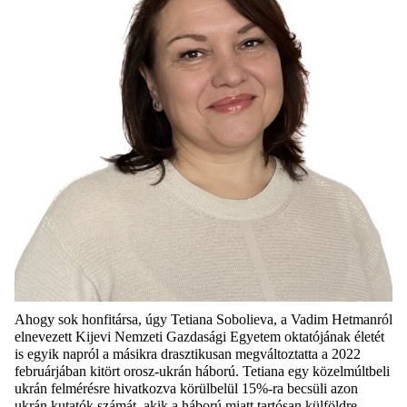
Ahogy sok honfitársa, úgy Tetiana Sobolieva, a Vadim Hetmanról
elnevezett Kijevi Nemzeti Gazdasági Egyetem oktatójának életét
is egyik napról a másikra drasztikusan megváltoztatta a 2022
februárjában kitört orosz-ukrán háború. Tetiana egy közelmúltbeli
ukrán felmérésre hivatkozva körülbelül 15%-ra becsüli azon
ukrán kutatók számát, akik a háború miatt tartósan külföldre