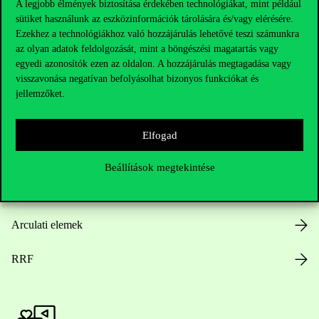
A legjobb élmények biztosítása érdekében technológiákat, mint például
sütiket használunk az eszközinformációk tárolására és/vagy elérésére.
Hasznos linkek
Ezekhez a technológiákhoz való hozzájárulás lehetővé teszi számunkra
az olyan adatok feldolgozását, mint a böngészési magatartás vagy
egyedi azonosítók ezen az oldalon. A hozzájárulás megtagadása vagy
visszavonása negatívan befolyásolhat bizonyos funkciókat és
Nyitvatartás
jellemzőket.
Házirend
Elfogad
Közérdekű adatok
Beállítások megtekintése
Karrier
Arculati elemek
RRF