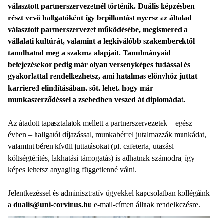
választott partnerszervezetnél történik. Duális képzésben
részt vevő hallgatóként így bepillantást nyersz az általad
választott partnerszervezet működésébe, megismered a
vállalati kultúrát, valamint a legkiválóbb szakemberektől
tanulhatod meg a szakma alapjait. Tanulmányaid
befejezésekor pedig már olyan versenyképes tudással és
gyakorlattal rendelkezhetsz, ami hatalmas előnyhöz juttat
karriered elindításában, sőt, lehet, hogy már
munkaszerződéssel a zsebedben veszed át diplomádat.
Az átadott tapasztalatok mellett a partnerszervezetek – egész
évben – hallgatói díjazással, munkabérrel jutalmazzák munkádat,
valamint béren kívüli juttatásokat (pl. cafeteria, utazási
költségtérítés, lakhatási támogatás) is adhatnak számodra, így
képes lehetsz anyagilag függetlenné válni.
Jelentkezéssel és adminisztratív ügyekkel kapcsolatban kollégáink
a
dualis@uni-corvinus.hu
e-mail-címen állnak rendelkezésre.