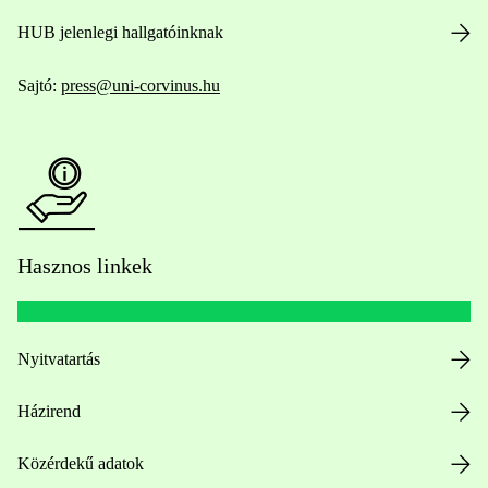
HUB jelenlegi hallgatóinknak
Sajtó:
press@uni-corvinus.hu
Hasznos linkek
Nyitvatartás
Házirend
Közérdekű adatok