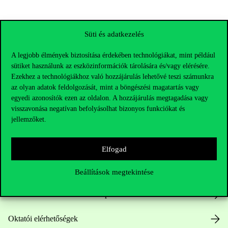
Süti és adatkezelés
A legjobb élmények biztosítása érdekében technológiákat, mint például
sütiket használunk az eszközinformációk tárolására és/vagy elérésére.
Ezekhez a technológiákhoz való hozzájárulás lehetővé teszi számunkra
az olyan adatok feldolgozását, mint a böngészési magatartás vagy
egyedi azonosítók ezen az oldalon. A hozzájárulás megtagadása vagy
visszavonása negatívan befolyásolhat bizonyos funkciókat és
jellemzőket.
Elérhetőségek
Elfogad
Telefonszám:
+36 1 482 5000
Beállítások megtekintése
Kérdésed van a felvételivel kapcsolatban?
Oktatói elérhetőségek