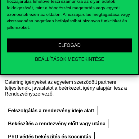
hozzájárulás lehetővé teszi számunkra az olyan adatok
feldolgozását, mint a böngészési magatartás vagy egyedi
Színházterem (Corvinus Faculty Club)
azonosítók ezen az oldalon. A hozzájárulás megtagadása vagy
visszavonása negatívan befolyásolhat bizonyos funkciókat és
Szalon (Corvinus Faculty Club)
jellemzőket.
Szivarszoba (Corvinus Faculty Club)
ELFOGAD
Egyéb terem
BEÁLLÍTÁSOK MEGTEKINTÉSE
Catering igény
*
Catering igényeket az egyetem szerződött partnerei
teljesítenek, javaslatot a beérkezett igény alapján tesz a
Rendezvényszervező.
Felszolgálás a rendezvény ideje alatt
Bekészítés a rendezvény előtt vagy utána
PhD védés bekészítés és koccintás