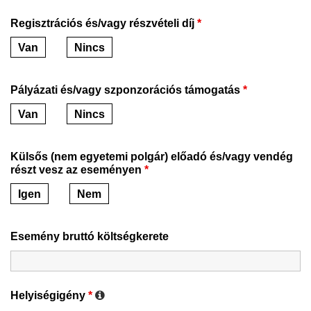
Regisztrációs és/vagy részvételi díj
*
Van
Nincs
Pályázati és/vagy szponzorációs támogatás
*
Van
Nincs
Külsős (nem egyetemi polgár) előadó és/vagy vendég
részt vesz az eseményen
*
Igen
Nem
Esemény bruttó költségkerete
Helyiségigény
*