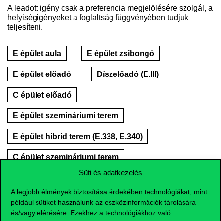
A leadott igény csak a preferencia megjelölésére szolgál, a
helyiségigényeket a foglaltság függvényében tudjuk
teljesíteni.
E épület aula
E épület zsibongó
E épület előadó
Díszelőadó (E.III)
C épület előadó
E épület szemináriumi terem
E épület hibrid terem (E.338, E.340)
C épület szemináriumi terem
Süti és adatkezelés
Gellért Campus (egyébben kifejtendő)
A legjobb élmények biztosítása érdekében technológiákat, mint
Számítógépes terem
például sütiket használunk az eszközinformációk tárolására
és/vagy elérésére. Ezekhez a technológiákhoz való
Tanácsterem (E.2001)