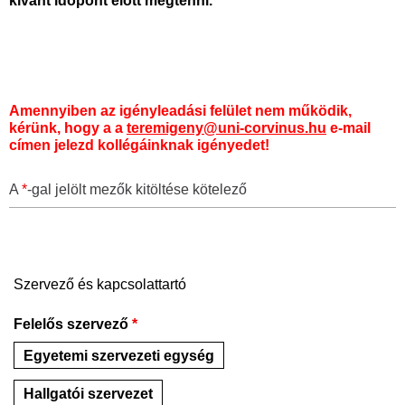
kívánt időpont előtt megtenni.
Amennyiben az igényleadási felület nem működik,
kérünk, hogy a
a
teremigeny@uni-corvinus.hu
e-mail
címen jelezd kollégáinknak igényedet!
A
*
-gal jelölt mezők kitöltése kötelező
Szervező és kapcsolattartó
Felelős szervező
*
Egyetemi szervezeti egység
Hallgatói szervezet