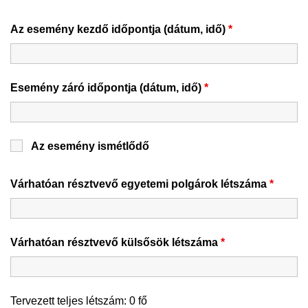
Az esemény kezdő időpontja (dátum, idő)
*
Esemény záró időpontja (dátum, idő)
*
Az esemény ismétlődő
Várhatóan résztvevő egyetemi polgárok létszáma
*
Várhatóan résztvevő külsősök létszáma
*
Tervezett teljes létszám:
0
fő