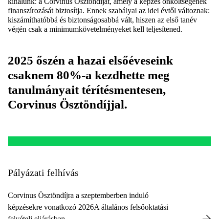
kínálunk: a Corvinus Ösztöndíjat, amely a képzés önköltségének
finanszírozását biztosítja. Ennek szabályai az idei évtől változnak:
kiszámíthatóbbá és biztonságosabbá vált, hiszen az első tanév
végén csak a minimumkövetelményeket kell teljesítened.
2025 őszén a hazai elsőéveseink
csaknem 80%-a kezdhette meg
tanulmányait térítésmentesen,
Corvinus Ösztöndíjjal.
Pályázati felhívás
Corvinus Ösztöndíjra a szeptemberben induló
képzésekre vonatkozó 2026A általános felsőoktatási
felvételi eljárásban