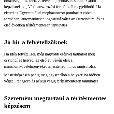
önköltséget fizetned. A felvételi jelentkezés során az adott
képzésnél az „A” finanszírozási formát kell megjelölnöd. Ha
eléred az Egyetem által meghatározott ponthatárt ebben a
formában, automatikusan jogosulttá válsz az Ösztöndíjra, és az
első évedben térítésmentesen tanulhatsz.
Jó hír a felvételizőknek
Ha idén felvételizel, még nagyobb eséllyel tarthatod meg
ösztöndíjas helyed: az első év végén elég a
minimumkövetelményeket teljesítened, nincs rangsorolás.
Mesterképzésen pedig még egyszerűbb a helyzet: ha időben
végzel, rangsorolás nélkül végig térítésmentesen tanulhatsz.
Szeretném megtartani a térítésmentes
képzésem