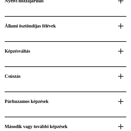
Nyelvi hozzájárulás
Állami ösztöndíjas félévek
Képzésváltás
Csúszás
Párhuzamos képzések
Második vagy további képzések