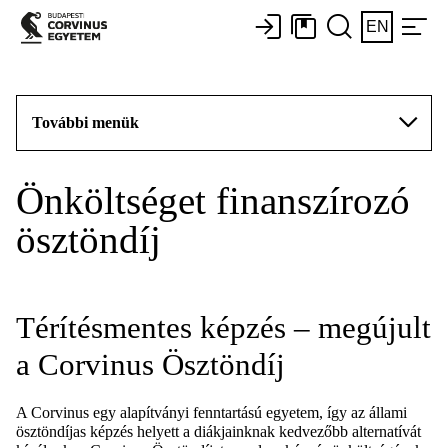
EN
További menük
Önköltséget finanszírozó
ösztöndíj
Térítésmentes képzés – megújult
a Corvinus Ösztöndíj
A Corvinus egy alapítványi fenntartású egyetem, így az állami
ösztöndíjas képzés helyett a diákjainknak kedvezőbb alternatívát