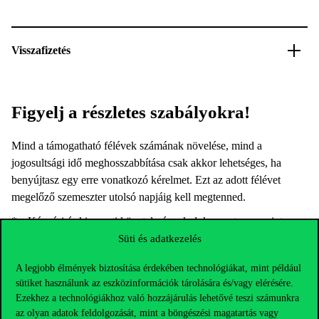
Visszafizetés
Figyelj a részletes szabályokra!
Mind a támogatható félévek számának növelése, mind a
jogosultsági idő meghosszabbítása csak akkor lehetséges, ha
benyújtasz egy erre vonatkozó kérelmet. Ezt az adott félévet
megelőző szemeszter utolsó napjáig kell megtenned.
* a Képzési és kimeneti követelmények dokumentum szerint
Süti és adatkezelés
** a Fogyatékosügyi Bizottságnál regisztrált hallgatókra
kedvezőbb szabályok vonatkoznak
A legjobb élmények biztosítása érdekében technológiákat, mint például
sütiket használunk az eszközinformációk tárolására és/vagy elérésére.
Ezekhez a technológiákhoz való hozzájárulás lehetővé teszi számunkra
az olyan adatok feldolgozását, mint a böngészési magatartás vagy