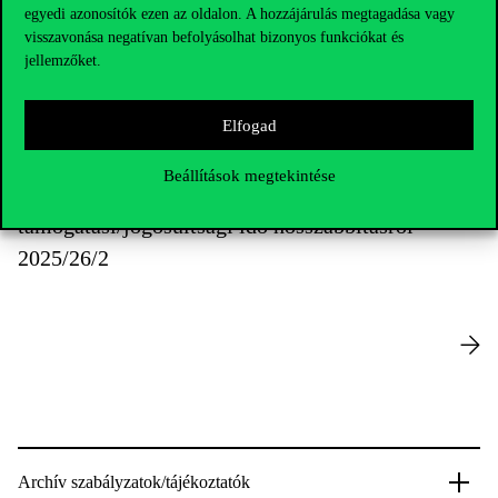
egyedi azonosítók ezen az oldalon. A hozzájárulás megtagadása vagy
Részletes szabályok
visszavonása negatívan befolyásolhat bizonyos funkciókat és
jellemzőket.
Elfogad
Beállítások megtekintése
Tájékoztató Corvinus ösztöndíj
támogatási/jogosultsági idő hosszabbításról
2025/26/2
Archív szabályzatok/tájékoztatók