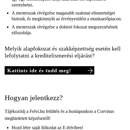
szerezhetsz.
A mesterszak elvégzése magasabb szakmai elismertséget
biztosít, és megkönnyíti az érvényesülést a munkaerőpiacon.
A mesterszak elvégzése a doktori fokozat megszerzésének
előszobája.
Melyik alapfokozat és szakképzettség esetén kell
lefolytatni a kreditelismerési eljárást?
Kattints ide és tudd meg!
Hogyan jelentkezz?
Tájékozódj a Felvi.hu felültén és a honlapunkon a Corvinus
meghirdetett képzéseiről!
Hozd létre saját fiókodat az E-felviben!