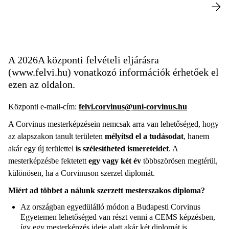
A 2026A központi felvételi eljárásra
(www.felvi.hu) vonatkozó információk érhetőek el
ezen az oldalon.
Központi e-mail-cím:
felvi.corvinus@uni-corvinus.hu
A Corvinus mesterképzésein nemcsak arra van lehetőséged, hogy
az alapszakon tanult területen
mélyítsd el a tudásodat
, hanem
akár egy új területtel
is szélesítheted ismereteidet
. A
mesterképzésbe fektetett
egy vagy két év
többszörösen megtérül,
különösen, ha a Corvinuson szerzel diplomát.
Miért ad többet a nálunk szerzett mesterszakos diploma?
Az országban egyedülálló módon a Budapesti Corvinus
Egyetemen lehetőséged van részt venni a CEMS képzésben,
így egy mesterképzés ideje alatt akár két diplomát is