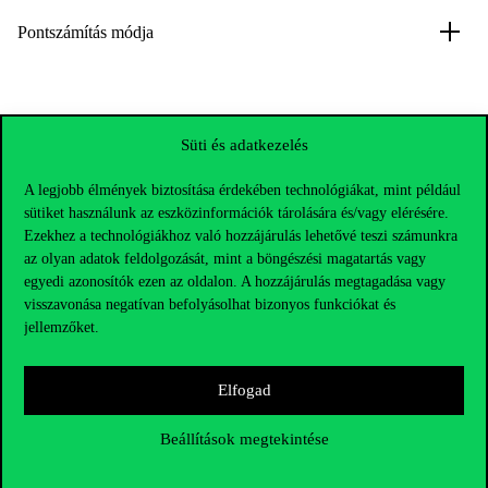
Pontszámítás módja
Süti és adatkezelés
Corvinus Ösztöndíjprogram
A legjobb élmények biztosítása érdekében technológiákat, mint például
sütiket használunk az eszközinformációk tárolására és/vagy elérésére.
Ezekhez a technológiákhoz való hozzájárulás lehetővé teszi számunkra
az olyan adatok feldolgozását, mint a böngészési magatartás vagy
A jelentkezés sajátos feltételei
egyedi azonosítók ezen az oldalon. A hozzájárulás megtagadása vagy
visszavonása negatívan befolyásolhat bizonyos funkciókat és
jellemzőket.
Elfogad
Kreditelismerési eljárás
Beállítások megtekintése