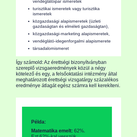
vendéglátóipar ismeretek
turisztikai ismeretek vagy turisztika
ismeretek
közgazdasági alapismeretek (üzleti
gazdaságtan és elméleti gazdaságtan),
közgazdasági-marketing alapismeretek,
vendéglátó-idegenforgalmi alapismerete
társadalomismeret
Így számold: Az érettségi bizonyítványban
szereplő vizsgaeredmények közül a négy
kötelező és egy, a felsőoktatási intézmény által
meghatározott érettségi vizsgatárgy százalékos
eredménye átlagát egész számra kell kerekíteni.
Példa:
Matematika emelt:
62%.
Ezt 62%-kal vesszük