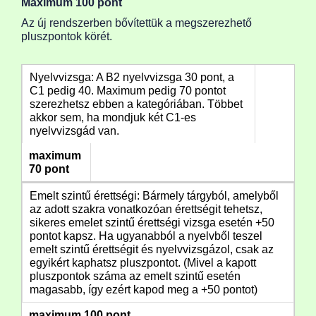
Maximum 100 pont
Az új rendszerben bővítettük a megszerezhető
pluszpontok körét.
Nyelvvizsga: A B2 nyelvvizsga 30 pont, a
C1 pedig 40. Maximum pedig 70 pontot
szerezhetsz ebben a kategóriában. Többet
akkor sem, ha mondjuk két C1-es
nyelvvizsgád van.
maximum
70 pont
Emelt szintű érettségi: Bármely tárgyból, amelyből
az adott szakra vonatkozóan érettségit tehetsz,
sikeres emelet szintű érettségi vizsga esetén +50
pontot kapsz. Ha ugyanabból a nyelvből teszel
emelt szintű érettségit és nyelvvizsgázol, csak az
egyikért kaphatsz pluszpontot. (Mivel a kapott
pluszpontok száma az emelt szintű esetén
magasabb, így ezért kapod meg a +50 pontot)
maximum 100 pont