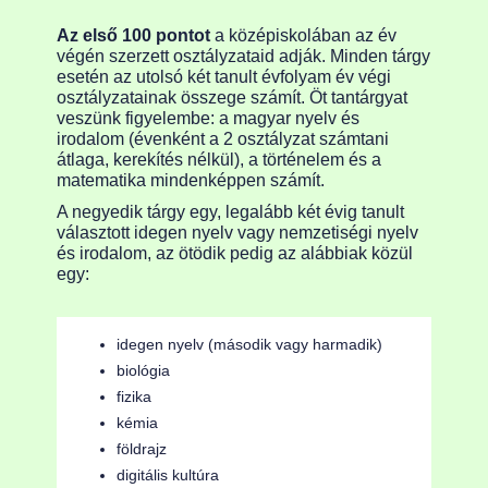
Az első 100 pontot
a középiskolában az év
végén szerzett osztályzataid adják. Minden tárgy
esetén az utolsó két tanult évfolyam év végi
osztályzatainak összege számít. Öt tantárgyat
veszünk figyelembe: a magyar nyelv és
irodalom (évenként a 2 osztályzat számtani
átlaga, kerekítés nélkül), a történelem és a
matematika mindenképpen számít.
A negyedik tárgy egy, legalább két évig tanult
választott idegen nyelv vagy nemzetiségi nyelv
és irodalom, az ötödik pedig az alábbiak közül
egy:
idegen nyelv (második vagy harmadik)
biológia
fizika
kémia
földrajz
digitális kultúra