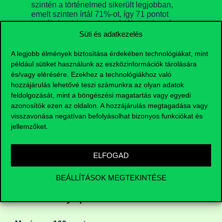
szintén a történelmed sikerült legjobban,
emelt szinten írtál 71%-ot, így 71 pontot
kaptál. Az ebben a kategóriában lehetséges
Süti és adatkezelés
200 pontból így 133 pontot szereztél.
A legjobb élmények biztosítása érdekében technológiákat, mint
például sütiket használunk az eszközinformációk tárolására
és/vagy elérésére. Ezekhez a technológiákhoz való
hozzájárulás lehetővé teszi számunkra az olyan adatok
feldolgozását, mint a böngészési magatartás vagy egyedi
Duplázz!
azonosítók ezen az oldalon. A hozzájárulás megtagadása vagy
Ha különösen jól sikerül az a két érettségid, amiből
visszavonása negatívan befolyásolhat bizonyos funkciókat és
a szakonkénti érettségi pontokat számítjuk, akár
jellemzőket.
meg is duplázhatod ezeket. Ebben az esetben
nem számítanak a tanulmányi pontjaid, kizárólag a
két érettségi tárgyadat vesszük figyelembe. A
ELFOGAD
számítás módja nem változik, mindössze annyiban
módosul, hogy kétszeres szorzóval kell
BEÁLLÍTÁSOK MEGTEKINTÉSE
számolnod.
Intézményi pontok