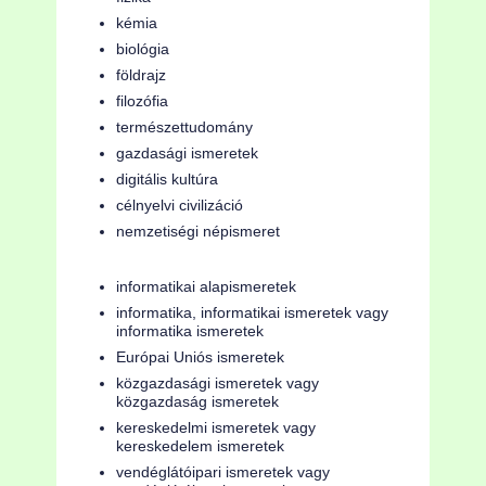
kémia
biológia
földrajz
filozófia
természettudomány
gazdasági ismeretek
digitális kultúra
célnyelvi civilizáció
nemzetiségi népismeret
informatikai alapismeretek
informatika, informatikai ismeretek vagy
informatika ismeretek
Európai Uniós ismeretek
közgazdasági ismeretek vagy
közgazdaság ismeretek
kereskedelmi ismeretek vagy
kereskedelem ismeretek
vendéglátóipari ismeretek vagy