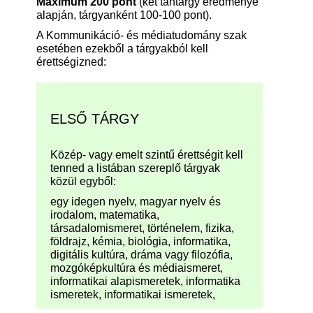
Maximum 200 pont
(két tantárgy eredménye
alapján, tárgyanként 100-100 pont).
A Kommunikáció- és médiatudomány szak
esetében ezekből a tárgyakból kell
érettségizned:
ELSŐ TÁRGY
Közép- vagy emelt szintű érettségit kell
tenned a listában szereplő tárgyak
közül egyből:
egy idegen nyelv, magyar nyelv és
irodalom, matematika,
társadalomismeret, történelem, fizika,
földrajz, kémia, biológia, informatika,
digitális kultúra, dráma vagy filozófia,
mozgóképkultúra és médiaismeret,
informatikai alapismeretek, informatika
ismeretek, informatikai ismeretek,