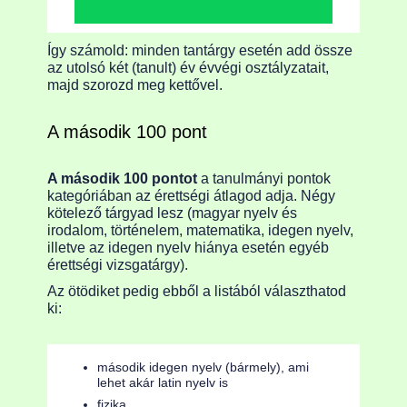
Így számold: minden tantárgy esetén add össze
az utolsó két (tanult) év évvégi osztályzatait,
majd szorozd meg kettővel.
A második 100 pont
A második 100 pontot
a tanulmányi pontok
kategóriában az érettségi átlagod adja. Négy
kötelező tárgyad lesz (magyar nyelv és
irodalom, történelem, matematika, idegen nyelv,
illetve az idegen nyelv hiánya esetén egyéb
érettségi vizsgatárgy).
Az ötödiket pedig ebből a listából választhatod
ki:
második idegen nyelv (bármely), ami
lehet akár latin nyelv is
fizika