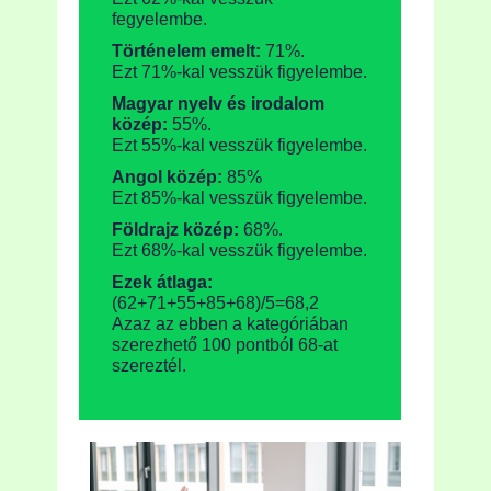
fegyelembe.
Történelem emelt:
71%.
Ezt 71%-kal vesszük figyelembe.
Magyar nyelv és irodalom
közép:
55%.
Ezt 55%-kal vesszük figyelembe.
Angol közép:
85%
Ezt 85%-kal vesszük figyelembe.
Földrajz közép:
68%.
Ezt 68%-kal vesszük figyelembe.
Ezek átlaga:
(62+71+55+85+68)/5=68,2
Azaz az ebben a kategóriában
szerezhető 100 pontból 68-at
szereztél.