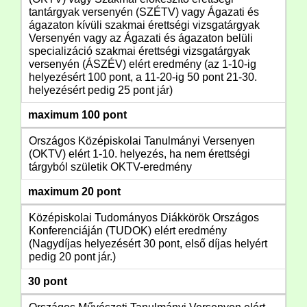
tantárgyak versenyén (SZÉTV) vagy Ágazati és
ágazaton kívüli szakmai érettségi vizsgatárgyak
Versenyén vagy az Ágazati és ágazaton belüli
specializáció szakmai érettségi vizsgatárgyak
versenyén (ÁSZÉV) elért eredmény (az 1-10-ig
helyezésért 100 pont, a 11-20-ig 50 pont 21-30.
helyezésért pedig 25 pont jár)
maximum 100 pont
Országos Középiskolai Tanulmányi Versenyen
(OKTV) elért 1-10. helyezés, ha nem érettségi
tárgyból születik OKTV-eredmény
maximum 20 pont
Középiskolai Tudományos Diákkörök Országos
Konferenciáján (TUDOK) elért eredmény
(Nagydíjas helyezésért 30 pont, első díjas helyért
pedig 20 pont jár.)
30 pont