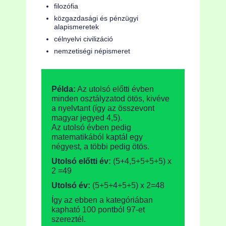
filozófia
közgazdasági és pénzügyi
alapismeretek
célnyelvi civilizáció
nemzetiségi népismeret
Példa:
Az utolsó előtti évben
minden osztályzatod ötös, kivéve
a nyelvtant (így az összevont
magyar jegyed 4,5).
Az utolsó évben pedig
matematikából kaptál egy
négyest, a többi pedig ötös.
Utolsó előtti év:
(5+4,5+5+5+5) x
2 =49
Utolsó év:
(5+5+4+5+5) x 2=48
Így az ebben a kategóriában
kapható 100 pontból 97-et
szereztél.