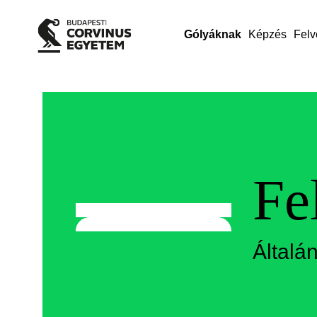
Gólyáknak
Képzés
Felv
Fe
Által