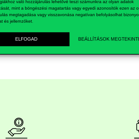
giákhoz való hozzájárulás lehetővé teszi számunkra az olyan adatok
zását, mint a böngészési magatartás vagy egyedi azonosítók ezen az ol
ulás megtagadása vagy visszavonása negatívan befolyásolhat bizonyo
at és jellemzőket.
lők részére
ELFOGAD
BEÁLLÍTÁSOK MEGTEKINT