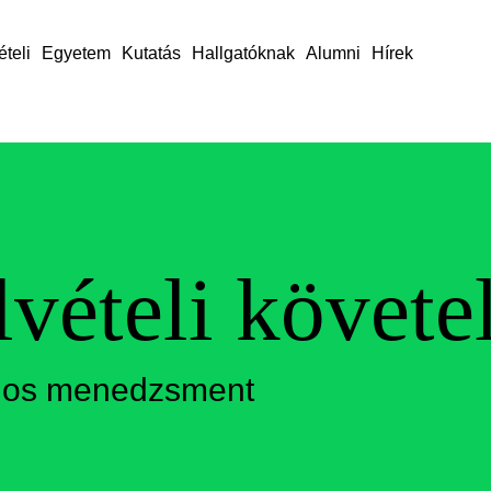
ételi
Egyetem
Kutatás
Hallgatóknak
Alumni
Hírek
lvételi követ
ános menedzsment