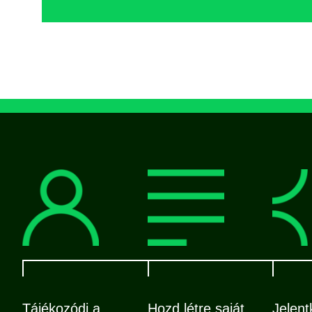
Tájékozódj a
Hozd létre saját
Jelent