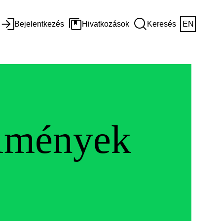
Bejelentkezés
Hivatkozások
Keresés
EN
elmények