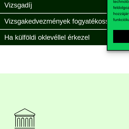
technoló
Vizsgadíj
feldolgo
hozzájár
funkciók
Vizsgakedvezmények fogyatékossággal é
Ha külföldi oklevéllel érkezel