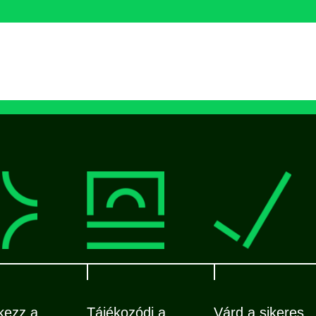
kezz a
Tájékozódj a
Várd a sikeres