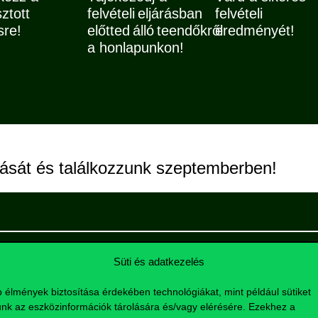
sztott
felvételi eljárásban
felvételi
sre!
előtted álló teendőkről
eredményét!
a honlapunkon!
írását és találkozzunk szeptemberben!
Süti és adatkezelés
b élmények biztosítása érdekében technológiákat, mint például sütiket
nk az eszközinformációk tárolására és/vagy elérésére. Ezekhez a