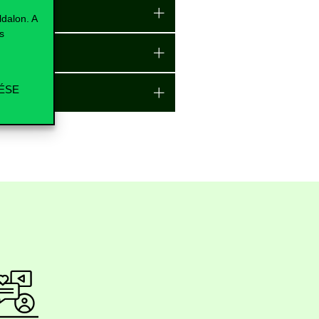
dalon. A
s
ÉSE