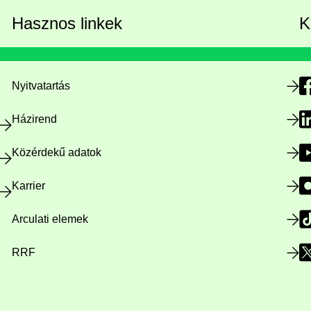
Hasznos linkek
K
Nyitvatartás
Házirend
Közérdekű adatok
Karrier
Arculati elemek
RRF