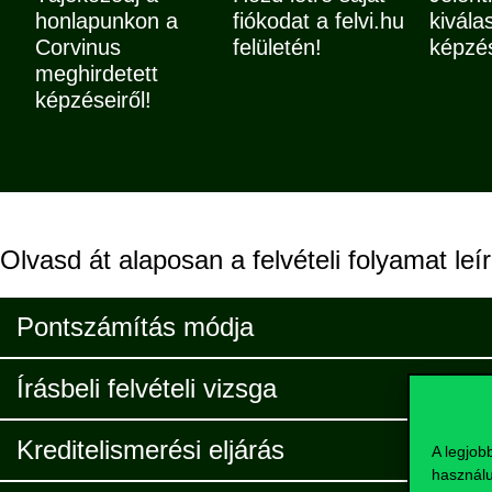
honlapunkon a
fiókodat a felvi.hu
kivála
Corvinus
felületén!
képzé
meghirdetett
képzéseiről!
Olvasd át alaposan a felvételi folyamat le
Pontszámítás módja
Írásbeli felvételi vizsga
Kreditelismerési eljárás
A legjob
használu