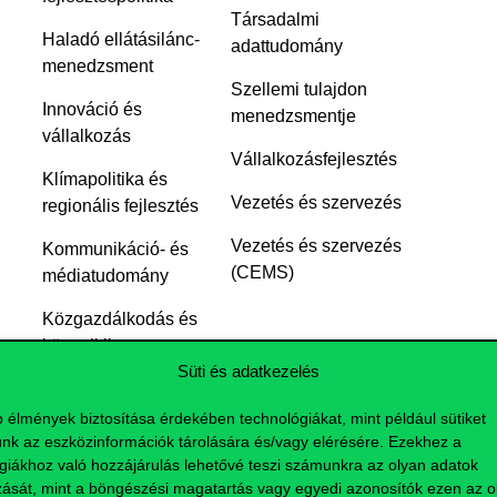
Társadalmi
Haladó ellátásilánc-
adattudomány
menedzsment
Szellemi tulajdon
Innováció és
menedzsmentje
vállalkozás
Vállalkozásfejlesztés
Klímapolitika és
Vezetés és szervezés
regionális fejlesztés
Vezetés és szervezés
Kommunikáció- és
(CEMS)
médiatudomány
Közgazdálkodás és
közpolitika
Süti és adatkezelés
Közgazdasági
elemző
b élmények biztosítása érdekében technológiákat, mint például sütiket
nk az eszközinformációk tárolására és/vagy elérésére. Ezekhez a
giákhoz való hozzájárulás lehetővé teszi számunkra az olyan adatok
zását, mint a böngészési magatartás vagy egyedi azonosítók ezen az ol