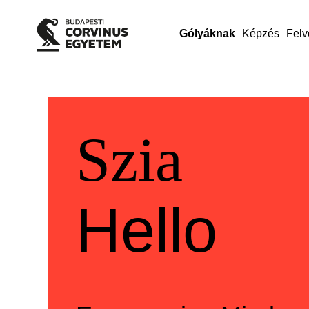
Gólyáknak
Képzés
Felv
Üdvözlü
Welcom
Szia
Hello
Szia
Hello