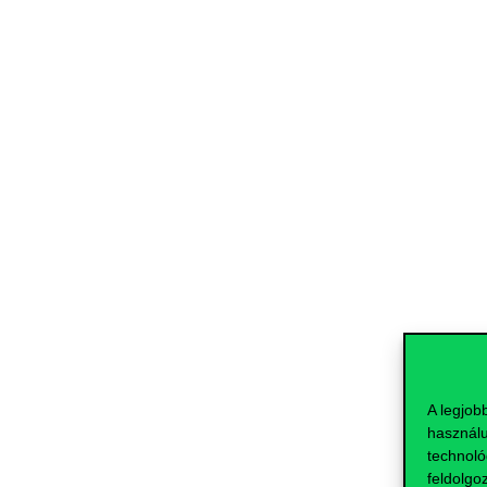
A legjob
használu
technoló
feldolgo