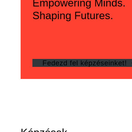
Empowering Minds.
Shaping Futures.
Fedezd fel képzéseinket!