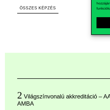
hozzájár
ÖSSZES KÉPZÉS
funkciók
2
Világszínvonalú akkreditáció – 
AMBA