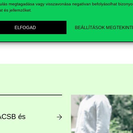
ulás megtagadása vagy visszavonása negatívan befolyásolhat bizonyo
at és jellemzőket.
ELFOGAD
BEÁLLÍTÁSOK MEGTEKINT
AACSB és