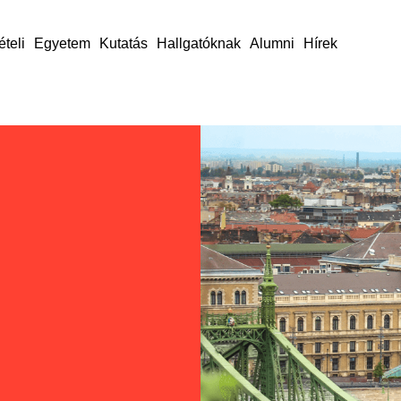
ételi
Egyetem
Kutatás
Hallgatóknak
Alumni
Hírek
nk
e