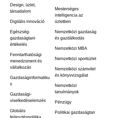
Design, üzlet,
Mesterséges
társadalom
intelligencia az
Digitális innováció
üzletben
Egészség-
Nemzetközi gazdaság
gazdaságtani
és gazdálkodás
értékelés
Nemzetközi MBA
Fenntarthatósági
Nemzetközi sportüzlet
menedzsment és
vállalkozás
Nemzetközi számvitel
és könyvvizsgálat
Gazdaságinformatiku
s
Nemzetközi
tanulmányok
Gazdasági-
viselkedéselemzés
Pénzügy
Globális
Politikai gazdaságtan
fejlesztéspolitika