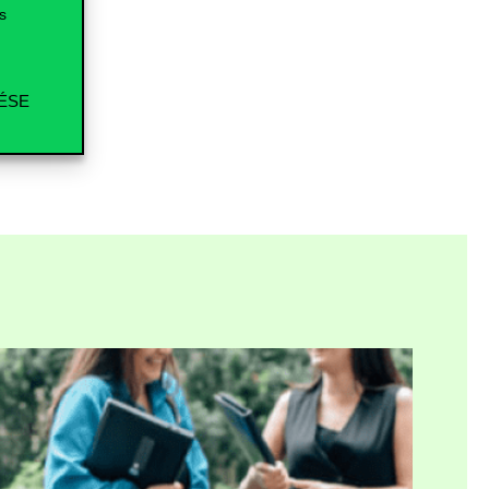
s
ÉSE