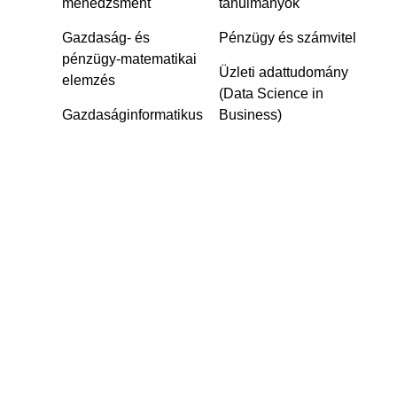
menedzsment
tanulmányok
Gazdaság- és
Pénzügy és számvitel
pénzügy-matematikai
Üzleti adattudomány
elemzés
(Data Science in
Gazdaságinformatikus‎
Business)