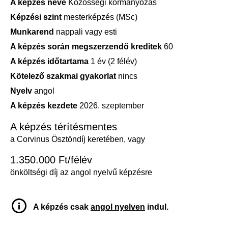
A képzés neve
Közösségi kormányozás
Képzési szint
mesterképzés (MSc)
Munkarend
nappali vagy esti
A képzés során megszerzendő kreditek
60
A képzés időtartama
1 év (2 félév)
Kötelező szakmai gyakorlat
nincs
Nyelv
angol
A képzés kezdete
2026. szeptember
A képzés térítésmentes
a Corvinus Ösztöndíj keretében, vagy
1.350.000 Ft/félév
önköltségi díj az angol nyelvű képzésre
A képzés csak
angol nyelven
indul.