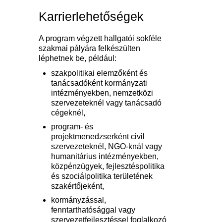
Karrierlehetőségek
A program végzett hallgatói sokféle
szakmai pályára felkészülten
léphetnek be, például:
szakpolitikai elemzőként és
tanácsadóként kormányzati
intézményekben, nemzetközi
szervezeteknél vagy tanácsadó
cégeknél,
program- és
projektmenedzserként civil
szervezeteknél, NGO-knál vagy
humanitárius intézményekben,
közpénzügyek, fejlesztéspolitika
és szociálpolitika területének
szakértőjeként,
kormányzással,
fenntarthatósággal vagy
szervezetfejlesztéssel foglalkozó