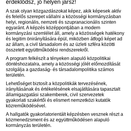
érdeklődsz, jó helyen jársz!
A szak olyan közgazdászokat képez, akik képesek aktív
és felelős szerepet vállalni a közösségi kormányzásban
helyi, regionális, nemzeti és szupranacionális szinten
egyaránt. A képzés középpontjában a modern
kormányzási szemlélet áll, amely a közösségek hatékony
és legitim önirányítására épül, miközben átfogó képet ad
az állam, a civil társadalom és az üzleti szféra közötti
összetett együttműködési rendszerekről.
A program felkészít a tényeken alapuló közpolitikai
döntéshozatalra, amely a közösségi jólét előmozdítását
szolgálja a gazdaság- és társadalompolitika számos
területén.
Lehetőséget biztosít a közpolitikák tervezésének,
irányításának és értékelésének elsajátítására tapasztalt
államigazgatási szakemberek, civil szervezetek
gyakorlati szakértői és elismert nemzetközi kutatók
közreműködésével.
A hallgatók gyakorlatorientált képzésben vesznek részt a
közmenedzsment és az együttműködésen alapuló
kormányzás területén.