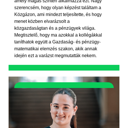
amely magas szinten alkalmazza ezt. Nagy
szerencsém, hogy olyan képzést találtam a
Közgázon, ami mindezt teljesítette, és hogy
menet közben elvarázsolt a
közgazdaságtan és a pénzügyek világa.
Megtisztelő, hogy ma azokkal a kollégákkal
taníthatok együtt a Gazdaság- és pénzügy-
matematikai elemzés szakon, akik annak
idején ezt a varázst megmutatták nekem.