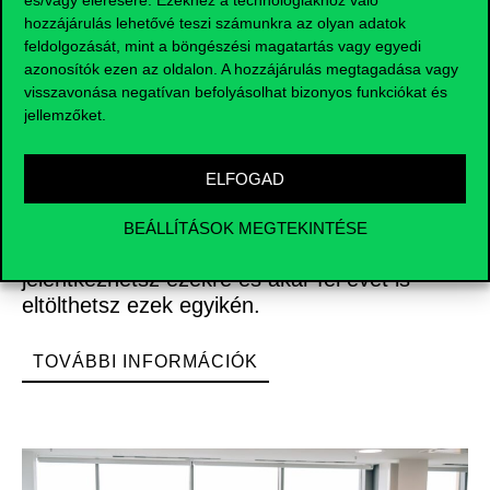
és/vagy elérésére. Ezekhez a technológiákhoz való
hozzájárulás lehetővé teszi számunkra az olyan adatok
feldolgozását, mint a böngészési magatartás vagy egyedi
azonosítók ezen az oldalon. A hozzájárulás megtagadása vagy
visszavonása negatívan befolyásolhat bizonyos funkciókat és
jellemzőket.
Csereprogramok
ELFOGAD
A Corvinusnak világszerte kb. 200
BEÁLLÍTÁSOK MEGTEKINTÉSE
partneregyeteme van, így képzésed során
jelentkezhetsz ezekre és akár fél évet is
eltölthetsz ezek egyikén.
TOVÁBBI INFORMÁCIÓK