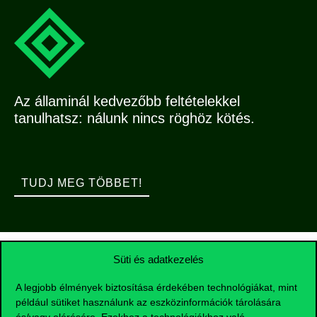
Az államinál kedvezőbb feltételekkel
tanulhatsz: nálunk nincs röghöz kötés.
TUDJ MEG TÖBBET!
Süti és adatkezelés
Nemzetközi lehetőségek
A legjobb élmények biztosítása érdekében technológiákat, mint
például sütiket használunk az eszközinformációk tárolására