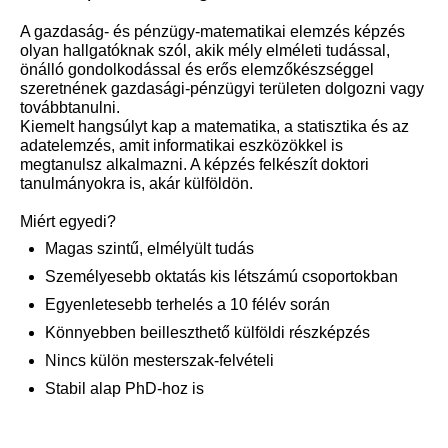
A gazdaság- és pénzügy-matematikai elemzés képzés
olyan hallgatóknak szól, akik mély elméleti tudással,
önálló gondolkodással és erős elemzőkészséggel
szeretnének gazdasági-pénzügyi területen dolgozni vagy
továbbtanulni.
Kiemelt hangsúlyt kap a matematika, a statisztika és az
adatelemzés, amit informatikai eszközökkel is
megtanulsz alkalmazni. A képzés felkészít doktori
tanulmányokra is, akár külföldön.
Miért egyedi?
Magas szintű, elmélyült tudás
Személyesebb oktatás kis létszámú csoportokban
Egyenletesebb terhelés a 10 félév során
Könnyebben beilleszthető külföldi részképzés
Nincs külön mesterszak-felvételi
Stabil alap PhD-hoz is