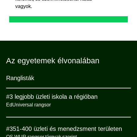
vagyok.
Az egyetemek élvonalában
Ranglisták
#3 legjobb üzleti iskola a régióban
EdUniversal rangsor
#351-400 üzleti és menedzsment területen
QS WUR rangsor tárgyak szerint