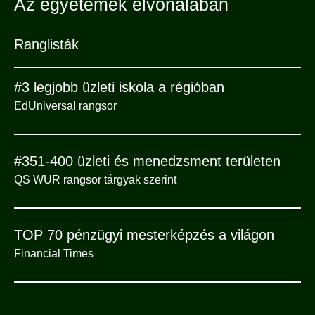
Az egyetemek élvonalában
Ranglisták
#3 legjobb üzleti iskola a régióban
EdUniversal rangsor
#351-400 üzleti és menedzsment területen
QS WUR rangsor tárgyak szerint
TOP 70 pénzügyi mesterképzés a világon
Financial Times