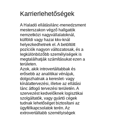
Karrierlehetőségek
A Haladó ellátásilánc-menedzsment
mesterszakon végző hallgatók
nemzetközi nagyvállalatoknál,
külföldi vagy hazai kkv-knál
helyezkedhetnek el. A betöltött
pozíciók nagyon változatosak, és a
legkülönbözőbb személyiségek is
megtalálhatják számításukat ezen a
területen.
Azok, akik introvertáltabbak és
erősebb az analitikai vénájuk,
dolgozhatnak a kereslet- vagy
kínálattervezési, illetve az ellátási
lánc átfogó tervezési területén. A
szervezést kedvelőknek logisztikai
szolgáltatók, vagy gyártó cégek
tudnak lehetőséget biztosítani az
ügyfélkapcsolatok terén. Az
extrovertáltabb személyiségek