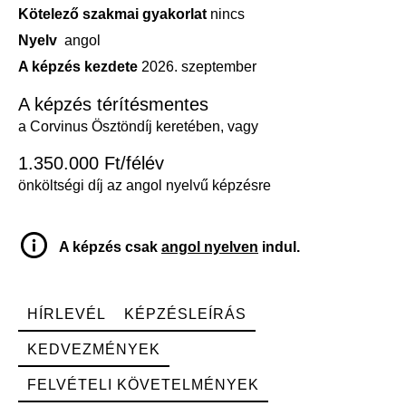
Kötelező szakmai gyakorlat
nincs
Nyelv
angol
A képzés kezdete
2026. szeptember
A képzés térítésmentes
a Corvinus Ösztöndíj keretében, vagy
1.350.000 Ft/félév
önköltségi díj az angol nyelvű képzésre
A képzés csak
angol nyelven
indul.
HÍRLEVÉL
KÉPZÉSLEÍRÁS
KEDVEZMÉNYEK
FELVÉTELI KÖVETELMÉNYEK