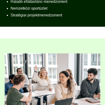
Haladó ellátásilánc-menedzsment
Nemzetközi sportüzlet
Stratégiai projektmenedzsment