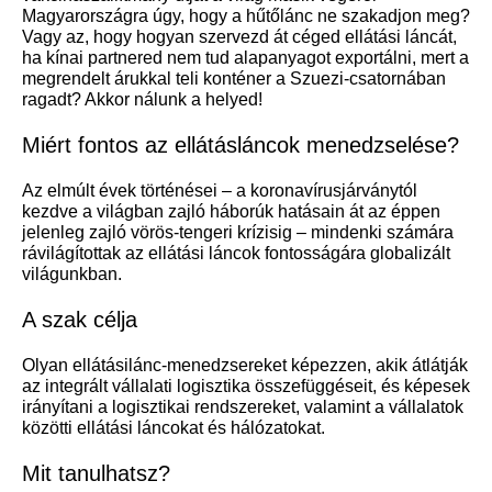
Magyarországra úgy, hogy a hűtőlánc ne szakadjon meg?
Vagy az, hogy hogyan szervezd át céged ellátási láncát,
ha kínai partnered nem tud alapanyagot exportálni, mert a
megrendelt árukkal teli konténer a Szuezi-csatornában
ragadt? Akkor nálunk a helyed!
Miért fontos az ellátásláncok menedzselése?
Az elmúlt évek történései – a koronavírusjárványtól
kezdve a világban zajló háborúk hatásain át az éppen
jelenleg zajló vörös-tengeri krízisig – mindenki számára
rávilágítottak az ellátási láncok fontosságára globalizált
világunkban.
A szak célja
Olyan ellátásilánc-menedzsereket képezzen, akik átlátják
az integrált vállalati logisztika összefüggéseit, és képesek
irányítani a logisztikai rendszereket, valamint a vállalatok
közötti ellátási láncokat és hálózatokat.
Mit tanulhatsz?