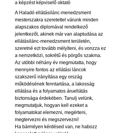
a képzést képviselő oktató
A Haladó ellátásilánc-menedzsment
mesterszakra szeretettel várunk minden
alapszakos diplomával rendelkező
jelentkezőt, akinek már van alaptudása az
ellátásilánc-menedzsment területén,
szeretné ezt tovább mélyíteni, és vonzza ez
a nemzetközi, sokrétű és pörgős szakma.
Az utóbbi néhány év megmutatta, hogy
mennyire fontos az ellátási láncok
szakszerű irányítása egy ország
működésének fenntartása, a lakosság
ellátása és a folyamatos áruellátás
biztonsága érdekében. Tanulj velünk,
megmutatjuk, hogyan kell ezeket a
folyamatokat elemezni, megérteni,
megtervezni és megszervezni!
Ha bármilyen kérdésed van, ne habozz