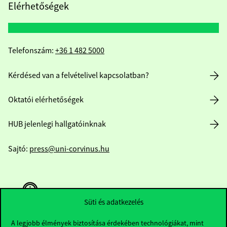
Elérhetőségek
Telefonszám:
+36 1 482 5000
Kérdésed van a felvételivel kapcsolatban?
Oktatói elérhetőségek
HUB jelenlegi hallgatóinknak
Sajtó:
press@uni-corvinus.hu
Süti és adatkezelés
A legjobb élmények biztosítása érdekében technológiákat, mint