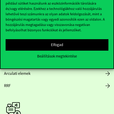
Hasznos linkek
például sütiket használunk az eszközinformációk tárolására
és/vagy elérésére. Ezekhez a technológiákhoz való hozzájárulás
lehetővé teszi számunkra az olyan adatok feldolgozását, mint a
böngészési magatartás vagy egyedi azonosítók ezen az oldalon. A
Nyitvatartás
hozzájárulás megtagadása vagy visszavonása negatívan
befolyásolhat bizonyos funkciókat és jellemzőket.
Házirend
Elfogad
Közérdekű adatok
Beállítások megtekintése
Karrier
Arculati elemek
RRF