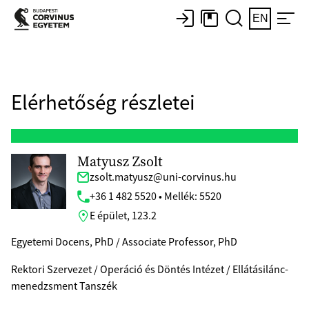
EN
Elérhetőség részletei
Matyusz Zsolt
zsolt.matyusz@uni-corvinus.hu
+36 1 482 5520 • Mellék: 5520
E épület, 123.2
Egyetemi Docens, PhD / Associate Professor, PhD
Rektori Szervezet / Operáció és Döntés Intézet / Ellátásilánc-
menedzsment Tanszék