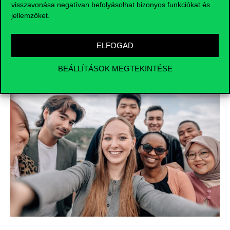
előadókat online is be tudunk kapcsolni.
visszavonása negatívan befolyásolhat bizonyos funkciókat és
jellemzőket.
TOVÁBBI INFORMÁCIÓK
ELFOGAD
BEÁLLÍTÁSOK MEGTEKINTÉSE