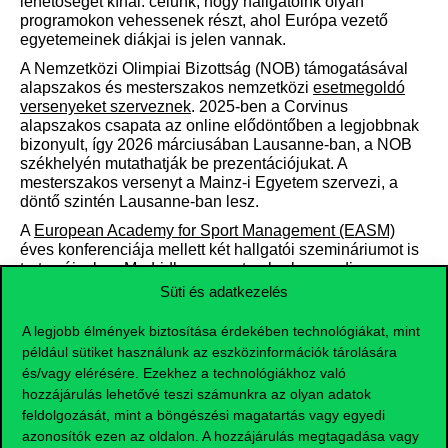
lehetőséget kínál: célunk, hogy hallgatóink olyan
programokon vehessenek részt, ahol Európa vezető
egyetemeinek diákjai is jelen vannak.
A Nemzetközi Olimpiai Bizottság (NOB) támogatásával
alapszakos és mesterszakos nemzetközi
esetmegoldó
versenyeket szerveznek
. 2025-ben a Corvinus
alapszakos csapata az online elődöntőben a legjobbnak
bizonyult, így 2026 márciusában Lausanne-ban, a NOB
székhelyén mutathatják be prezentációjukat. A
mesterszakos versenyt a Mainz-i Egyetem szervezi, a
döntő szintén Lausanne-ban lesz.
A
European Academy for Sport Management (EASM)
éves konferenciája mellett két hallgatói szemináriumot is
tart: májusban Madridban, szeptemberben pedig a
konferencia helyszínén. Egyetemenként 4–5 hallgató
Süti és adatkezelés
vehet részt; a szeptemberi program elsősorban a kétéves
képzés hallgatóinak szól.
A legjobb élmények biztosítása érdekében technológiákat, mint
például sütiket használunk az eszközinformációk tárolására
Emellett rövid, 1–2 hetes csoportos vagy egyéni szakmai
és/vagy elérésére. Ezekhez a technológiákhoz való
utak is megvalósíthatók Közép- vagy Nyugat-Európában
(pl. Bécs, Prága, Róma). Minden nemzetközi
hozzájárulás lehetővé teszi számunkra az olyan adatok
lehetőséghez felhasználható a Pannónia
feldolgozását, mint a böngészési magatartás vagy egyedi
ösztöndíjprogram, és a hibrid oktatás révén nemzetközi
azonosítók ezen az oldalon. A hozzájárulás megtagadása vagy