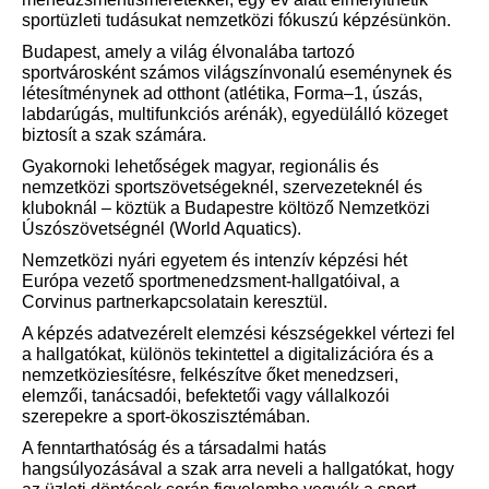
sportüzleti tudásukat nemzetközi fókuszú képzésünkön.
Budapest, amely a világ élvonalába tartozó
sportvárosként számos világszínvonalú eseménynek és
létesítménynek ad otthont (atlétika, Forma–1, úszás,
labdarúgás, multifunkciós arénák), egyedülálló közeget
biztosít a szak számára.
Gyakornoki lehetőségek magyar, regionális és
nemzetközi sportszövetségeknél, szervezeteknél és
kluboknál – köztük a Budapestre költöző Nemzetközi
Úszószövetségnél (World Aquatics).
Nemzetközi nyári egyetem és intenzív képzési hét
Európa vezető sportmenedzsment-hallgatóival, a
Corvinus partnerkapcsolatain keresztül.
A képzés adatvezérelt elemzési készségekkel vértezi fel
a hallgatókat, különös tekintettel a digitalizációra és a
nemzetköziesítésre, felkészítve őket menedzseri,
elemzői, tanácsadói, befektetői vagy vállalkozói
szerepekre a sport-ökoszisztémában.
A fenntarthatóság és a társadalmi hatás
hangsúlyozásával a szak arra neveli a hallgatókat, hogy