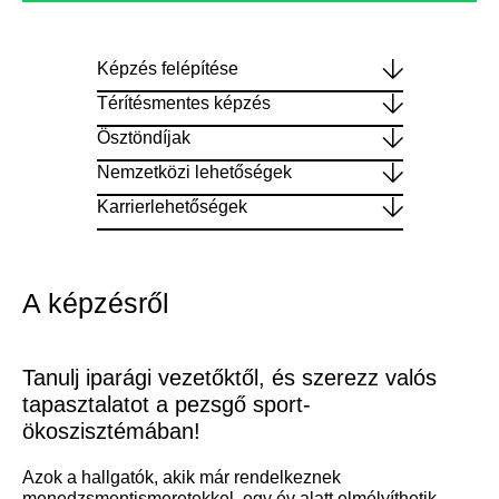
Képzés felépítése
Térítésmentes képzés
Ösztöndíjak
Nemzetközi lehetőségek
Karrierlehetőségek
A képzésről
Tanulj iparági vezetőktől, és szerezz valós
tapasztalatot a pezsgő sport-
ökoszisztémában!
Azok a hallgatók, akik már rendelkeznek
menedzsmentismeretekkel, egy év alatt elmélyíthetik