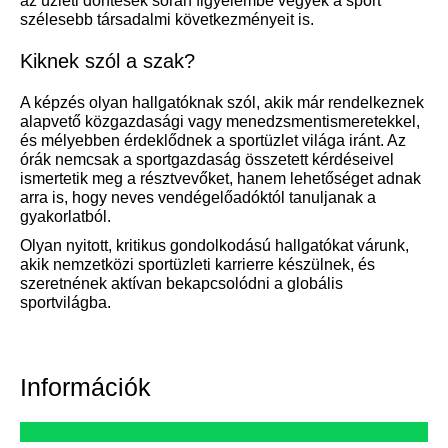
az üzleti döntések során figyelembe vegyék a sport
szélesebb társadalmi következményeit is.
Kiknek szól a szak?
A képzés olyan hallgatóknak szól, akik már rendelkeznek
alapvető közgazdasági vagy menedzsmentismeretekkel,
és mélyebben érdeklődnek a sportüzlet világa iránt. Az
órák nemcsak a sportgazdaság összetett kérdéseivel
ismertetik meg a résztvevőket, hanem lehetőséget adnak
arra is, hogy neves vendégelőadóktól tanuljanak a
gyakorlatból.
Olyan nyitott, kritikus gondolkodású hallgatókat várunk,
akik nemzetközi sportüzleti karrierre készülnek, és
szeretnének aktívan bekapcsolódni a globális
sportvilágba.
Információk