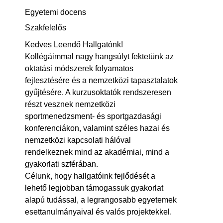
Egyetemi docens
Szakfelelős
Kedves Leendő Hallgatónk!
Kollégáimmal nagy hangsúlyt fektetünk az
oktatási módszerek folyamatos
fejlesztésére és a nemzetközi tapasztalatok
gyűjtésére. A kurzusoktatók rendszeresen
részt vesznek nemzetközi
sportmenedzsment- és sportgazdasági
konferenciákon, valamint széles hazai és
nemzetközi kapcsolati hálóval
rendelkeznek mind az akadémiai, mind a
gyakorlati szférában.
Célunk, hogy hallgatóink fejlődését a
lehető legjobban támogassuk gyakorlat
alapú tudással, a legrangosabb egyetemek
esettanulmányaival és valós projektekkel.