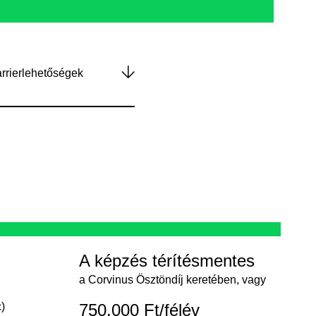
rrierlehetőségek
A képzés térítésmentes
a Corvinus Ösztöndíj keretében, vagy
)
750.000 Ft/félév