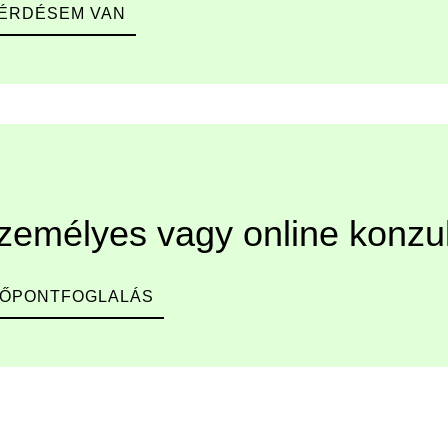
ÉRDÉSEM VAN
zemélyes vagy online konzul
DŐPONTFOGLALÁS