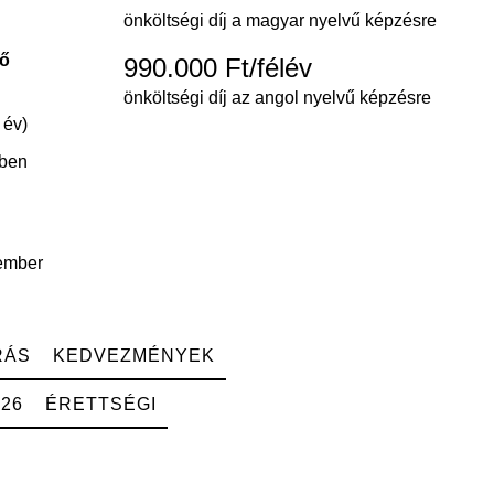
önköltségi díj a magyar nyelvű képzésre
dő
990.000 Ft/félév
önköltségi díj az angol nyelvű képzésre
 év)
vben
ember
RÁS
KEDVEZMÉNYEK
026
ÉRETTSÉGI