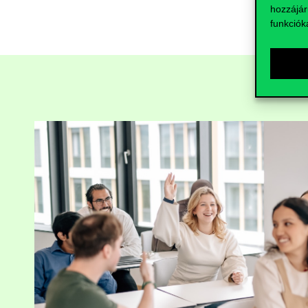
hozzájár
funkciók