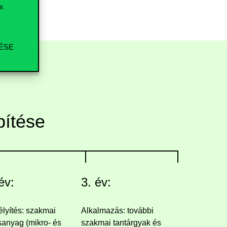
s
ÉSE
pítése
év:
3. év:
lyítés: szakmai
Alkalmazás: további
sanyag (mikro- és
szakmai tantárgyak és