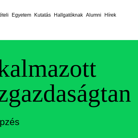
ételi
Egyetem
Kutatás
Hallgatóknak
Alumni
Hírek
kalmazott
zgazdaságtan
épzés