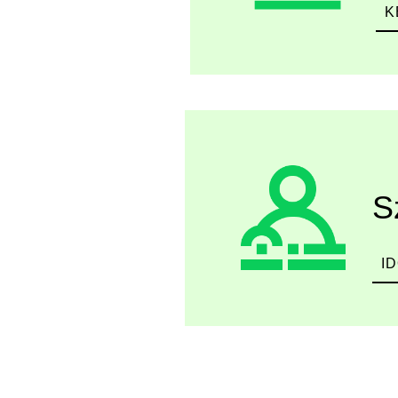
K
S
I