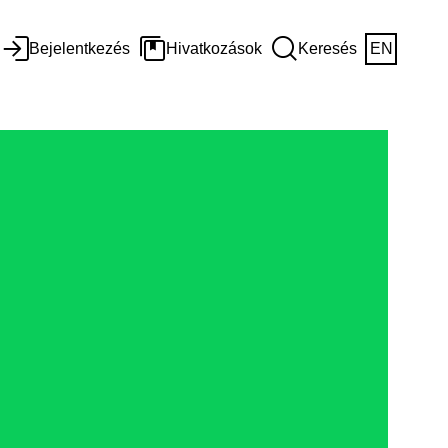
Bejelentkezés
Hivatkozások
Keresés
EN