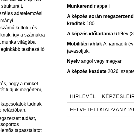
trukturált,
Munkarend
nappali
 széles adatelemzési
A képzés során megszerzen
ományi
kreditek
180
számú külföldi és
A képzés időtartama
6 félév (3
inknak, így a számukra
 a munka világába
Mobilitási ablak
A harmadik é
eginkább testhezálló
javasoljuk.
Nyelv
angol vagy magyar
A képzés kezdete
2026. szept
és, hogy a minket
ét tudjuk megérteni,
HÍRLEVÉL
KÉPZÉSLEÍ
b kapcsolatok tudnak
FELVÉTELI KIADVÁNY 2
ó relációban.
gszerzett tudást,
csoportos
lentős tapasztalatot