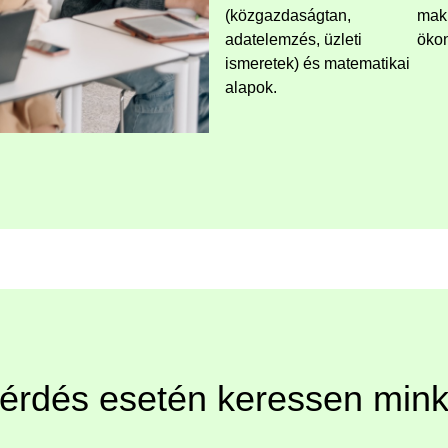
(közgazdaságtan,
mak
adatelemzés, üzleti
ökon
ismeretek) és matematikai
alapok.
érdés esetén keressen mink