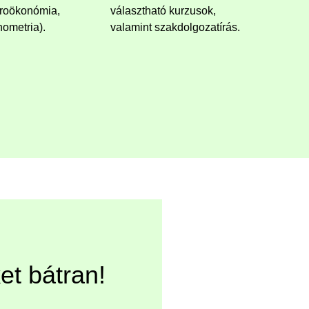
roökonómia,
választható kurzusok,
ometria).
valamint szakdolgozatírás.
et bátran!