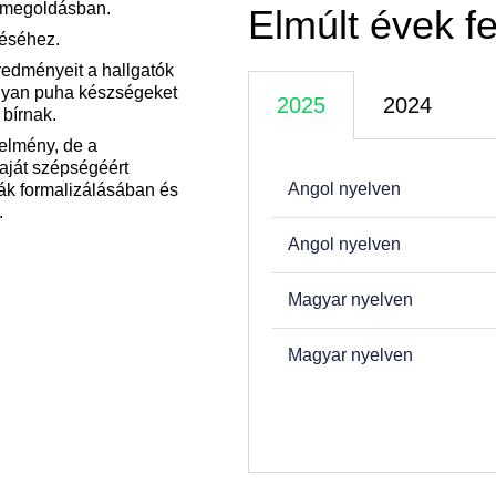
amegoldásban.
Elmúlt évek fe
zéséhez.
redményeit a hallgatók
olyan puha készségeket
2025
2024
 bírnak.
telmény, de a
aját szépségéért
Angol nyelven
mák formalizálásában és
.
Angol nyelven
Magyar nyelven
Magyar nyelven