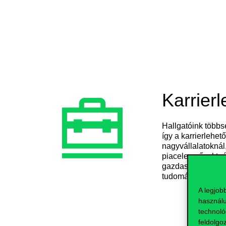
Karrier
Hallgatóink több
így a karrierlehe
nagyvállalatoknál
piacelemző, aktuá
gazdaságpolitika-c
tudományos pályár
A legjob
használu
technoló
feldolgo