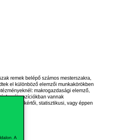
apszak remek belépő számos mesterszakra,
kedtek el különböző elemzői munkakörökben
ő intézményeknél: makrogazdasági elemző,
öntéshozói pozíciókban vannak
npiaci szakértői, statisztikusi, vagy éppen
dalon. A