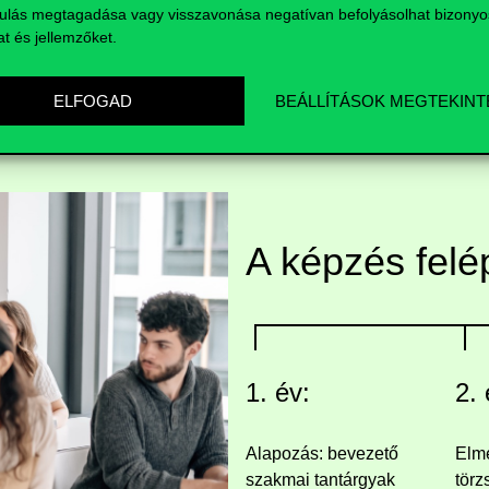
ulás megtagadása vagy visszavonása negatívan befolyásolhat bizonyo
at és jellemzőket.
ELFOGAD
BEÁLLÍTÁSOK MEGTEKINT
A képzés felé
1. év:
2. 
Alapozás: bevezető
Elmé
szakmai tantárgyak
törz