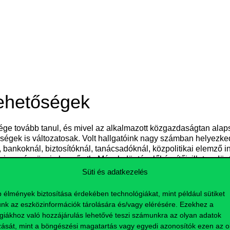
lehetőségek
sége tovább tanul, és mivel az alkalmazott közgazdaságtan al
tőségek is változatosak. Volt hallgatóink nagy számban helyez
, bankoknál, biztosítóknál, tanácsadóknál, közpolitikai elemz
rius, pénzügyi elemző stb. Mások döntéselőkészítői, illetve d
sináló intézményeknél. De vezethet az út akár újságírói, ingatla
Süti és adatkezelés
a is.
b élmények biztosítása érdekében technológiákat, mint például sütiket
nk az eszközinformációk tárolására és/vagy elérésére. Ezekhez a
giákhoz való hozzájárulás lehetővé teszi számunkra az olyan adatok
zását, mint a böngészési magatartás vagy egyedi azonosítók ezen az ol