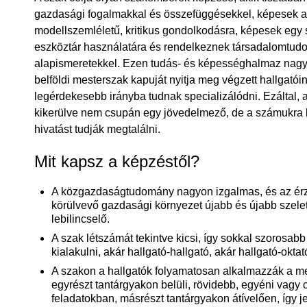
gazdasági fogalmakkal és összefüggésekkel, képesek a s
modellszemléletű, kritikus gondolkodásra, képesek egy
eszköztár használatára és rendelkeznek társadalomtud
alapismeretekkel. Ezen tudás- és képességhalmaz nagy
belföldi mesterszak kapuját nyitja meg végzett hallgató
legérdekesebb irányba tudnak specializálódni. Ezáltal,
kikerülve nem csupán egy jövedelmező, de a számukra l
hivatást tudják megtalálni.
Mit kapsz a képzéstől?
A közgazdaságtudomány nagyon izgalmas, és az érz
körülvevő gazdasági környezet újabb és újabb szelet
lebilincselő.
A szak létszámát tekintve kicsi, így sokkal szorosab
kialakulni, akár hallgató-hallgató, akár hallgató-oktat
A szakon a hallgatók folyamatosan alkalmazzák a me
egyrészt tantárgyakon belüli, rövidebb, egyéni vagy 
feladatokban, másrészt tantárgyakon átívelően, így je