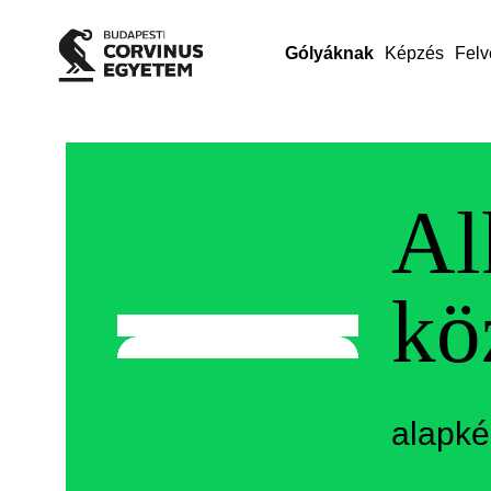
Gólyáknak
Képzés
Felv
Al
kö
alapk