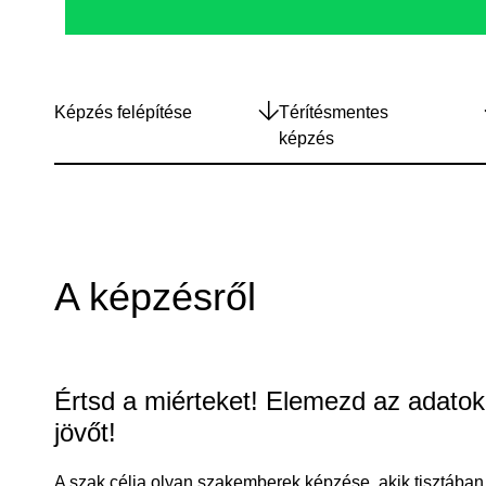
Képzés felépítése
Térítésmentes
képzés
A képzésről
Értsd a miérteket! Elemezd az adatok
jövőt!
A szak célja olyan szakemberek képzése, akik tisztában