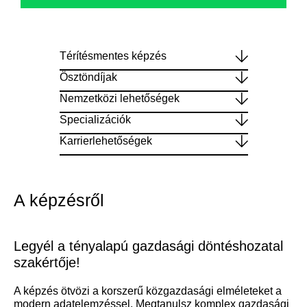
Térítésmentes képzés
Ösztöndíjak
Nemzetközi lehetőségek
Specializációk
Karrierlehetőségek
A képzésről
Legyél a tényalapú gazdasági döntéshozatal
szakértője!
A képzés ötvözi a korszerű közgazdasági elméleteket a
modern adatelemzéssel. Megtanulsz komplex gazdasági