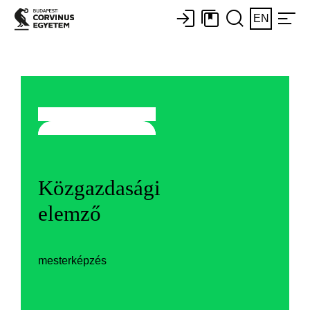
EN
Közgazdasági
elemző
mesterképzés