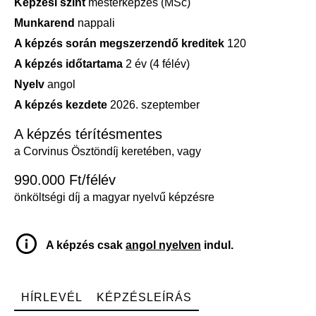
Képzési szint
mesterképzés (MSc)
Munkarend
nappali
A képzés során megszerzendő kreditek
120
A képzés időtartama
2 év (4 félév)
Nyelv
angol
A képzés kezdete
2026. szeptember
A képzés térítésmentes
a Corvinus Ösztöndíj keretében, vagy
990.000 Ft/félév
önköltségi díj a magyar nyelvű képzésre
A képzés csak
angol nyelven
indul.
HÍRLEVÉL
KÉPZÉSLEÍRÁS