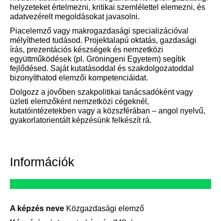
helyzeteket értelmezni, kritikai szemlélettel elemezni, és
adatvezérelt megoldásokat javasolni.
Piacelemző vagy makrogazdasági specializációval
mélyítheted tudásod. Projektalapú oktatás, gazdasági
írás, prezentációs készségek és nemzetközi
együttműködések (pl. Gröningeni Egyetem) segítik
fejlődésed. Saját kutatásoddal és szakdolgozatoddal
bizonyíthatod elemzői kompetenciáidat.
Dolgozz a jövőben szakpolitikai tanácsadóként vagy
üzleti elemzőként nemzetközi cégeknél,
kutatóintézetekben vagy a közszférában – angol nyelvű,
gyakorlatorientált képzésünk felkészít rá.
Információk
A képzés neve
Közgazdasági elemző