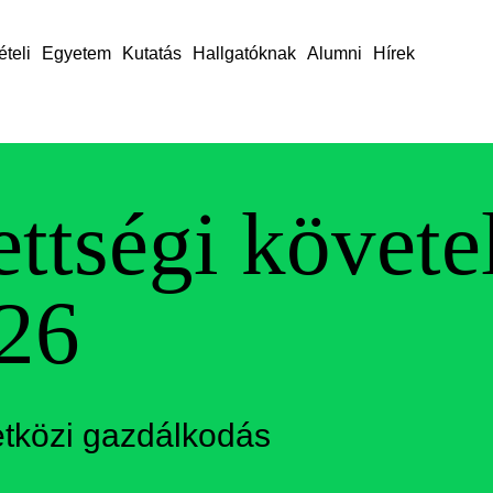
ételi
Egyetem
Kutatás
Hallgatóknak
Alumni
Hírek
ettségi követ
26
tközi gazdálkodás