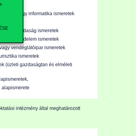
s
smeretek vagy informatika ismeretek
ÉSE
agy közgazdaság ismeretek
agy kereskedelem ismeretek
 vagy vendéglátóipar ismeretek
turisztika ismeretek
k (üzleti gazdaságtan és elméleti
lapismeretek,
 alapismerete
ktatási intézmény által meghatározott