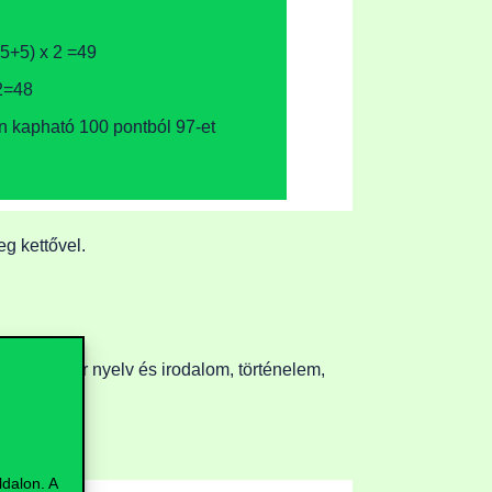
5+5) x 2 =49
2=48
n kapható 100 pontból 97-et
eg kettővel.
esz (magyar nyelv és irodalom, történelem,
dalon. A