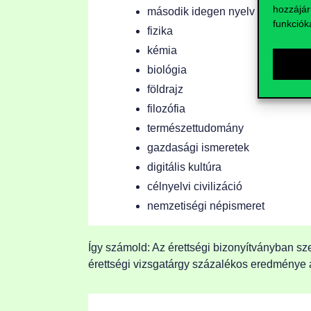
hozzájár
második idegen nyelv (bármely), a
funkciók
fizika
kémia
biológia
földrajz
filozófia
természettudomány
gazdasági ismeretek
digitális kultúra
célnyelvi civilizáció
nemzetiségi népismeret
Így számold: Az érettségi bizonyítványban sz
érettségi vizsgatárgy százalékos eredménye á