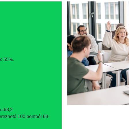
p:
55%.
5=68,2
rezhető 100 pontból 68-