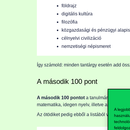
földrajz
digitális kultúra
filozófia
közgazdasági és pénzügyi alapi
célnyelvi civilizáció
nemzetiségi népismeret
Így számold: minden tantárgy esetén add össze
A második 100 pont
A második 100 pontot
a tanulmányi pontok k
matematika, idegen nyelv, illetve az idegen n
A legjob
Az ötödiket pedig ebből a listából választhato
használu
technoló
feldolgo