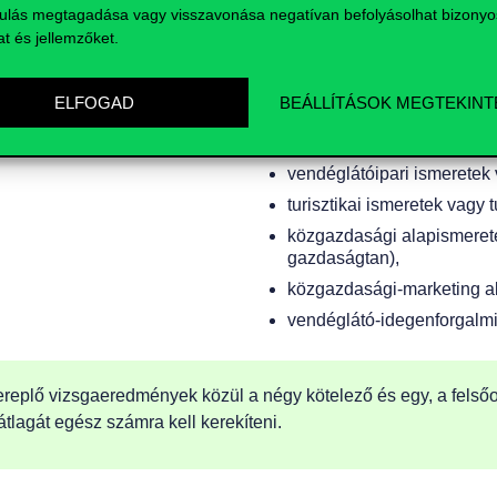
ulás megtagadása vagy visszavonása negatívan befolyásolhat bizonyo
mi lehet akár latin nyelv is
informatikai alapismeretek
at és jellemzőket.
informatika, informatikai i
Európai Uniós ismeretek
ELFOGAD
BEÁLLÍTÁSOK MEGTEKINT
közgazdasági ismeretek v
kereskedelmi ismeretek v
vendéglátóipari ismeretek
turisztikai ismeretek vagy 
közgazdasági alapismerete
gazdaságtan),
közgazdasági-marketing a
vendéglátó-idegenforgalmi
ereplő vizsgaeredmények közül a négy kötelező és egy, a felsőo
tlagát egész számra kell kerekíteni.