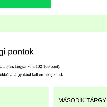
gi pontok
alapján, tárgyanként 100-100 pont).
ből a tárgyakból kell érettségizned:
MÁSODIK TÁRGY