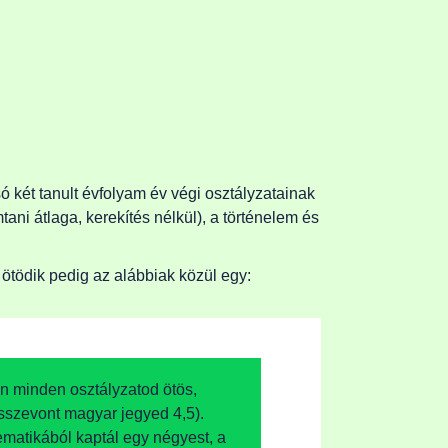
ó két tanult évfolyam év végi osztályzatainak
ni átlaga, kerekítés nélkül), a történelem és
 ötödik pedig az alábbiak közül egy:
en minden osztályzatod ötös,
összevont magyar jegyed 4,5).
matikából kaptál egy négyest, a