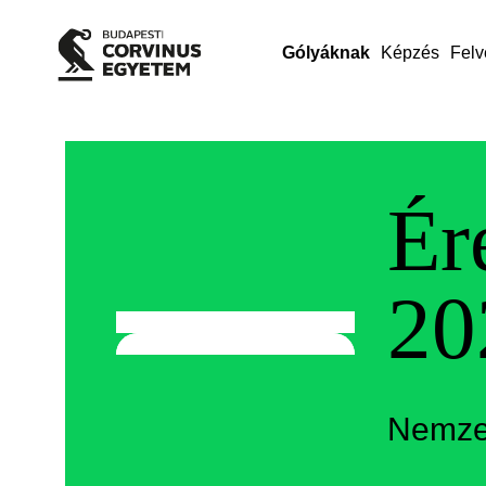
Gólyáknak
Képzés
Felv
Ér
20
Nemze