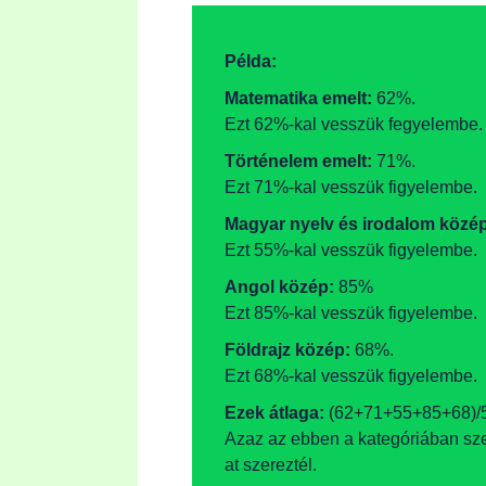
Példa:
Matematika emelt:
62%.
Ezt 62%-kal vesszük fegyelembe.
Történelem emelt:
71%.
Ezt 71%-kal vesszük figyelembe.
Magyar nyelv és irodalom közé
Ezt 55%-kal vesszük figyelembe.
Angol közép:
85%
Ezt 85%-kal vesszük figyelembe.
Földrajz közép:
68%.
Ezt 68%-kal vesszük figyelembe.
Ezek átlaga:
(62+71+55+85+68)/
Azaz az ebben a kategóriában sze
at szereztél.