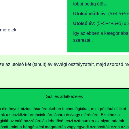
többi pedig ötös.
Utolsó előtti év:
(5+4,5+5+
Utolsó év:
(5+5+4+5+5) x 
smeretek
Így az ebben a kategóriába
szereztél.
 az utolsó két (tanult) év évvégi osztályzatait, majd szorozd m
Süti és adatkezelés
ategóriában az érettségi átlagod adja. Négy kötelező tárgyad l
yelv hiánya esetén egyéb érettségi vizsgatárgy).
b élmények biztosítása érdekében technológiákat, mint például sütiket
d ki:
nk az eszközinformációk tárolására és/vagy elérésére. Ezekhez a
giákhoz való hozzájárulás lehetővé teszi számunkra az olyan adatok
zását, mint a böngészési magatartás vagy egyedi azonosítók ezen az ol