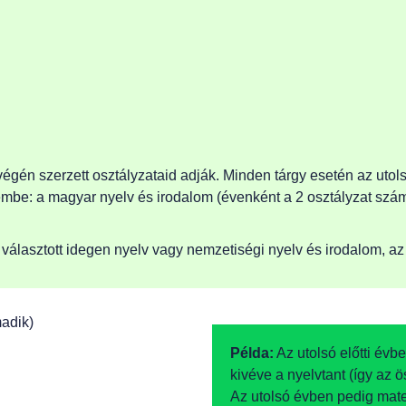
égén szerzett osztályzataid adják. Minden tárgy esetén az utols
mbe: a magyar nyelv és irodalom (évenként a 2 osztályzat számta
t választott idegen nyelv vagy nemzetiségi nyelv és irodalom, az
adik)
Példa:
Az utolsó előtti évb
kivéve a nyelvtant (így az 
Az utolsó évben pedig mate