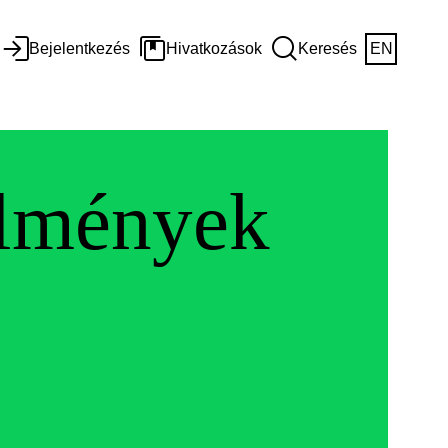
Bejelentkezés
Hivatkozások
Keresés
EN
elmények