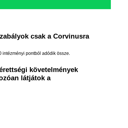
szabályok csak a Corvinusra
0 intézményi pontból adódik össze.
 érettségi követelmények
zóan látjátok a