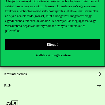
A legjobb élmények biztosítása érdekében technológiákat, mint például
sütiket használunk az eszközinformációk tárolására és/vagy elérésére.
Hasznos linkek
Ezekhez a technológiákhoz való hozzájárulás lehetővé teszi számunkra
az olyan adatok feldolgozását, mint a böngészési magatartás vagy
egyedi azonosítók ezen az oldalon. A hozzájárulás megtagadása vagy
visszavonása negatívan befolyásolhat bizonyos funkciókat és
Nyitvatartás
jellemzőket.
Házirend
Elfogad
Közérdekű adatok
Beállítások megtekintése
Karrier
Arculati elemek
RRF