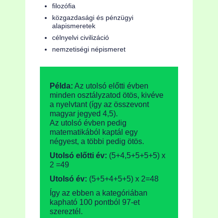
filozófia
közgazdasági és pénzügyi
alapismeretek
célnyelvi civilizáció
nemzetiségi népismeret
Példa:
Az utolsó előtti évben
minden osztályzatod ötös, kivéve
a nyelvtant (így az összevont
magyar jegyed 4,5).
Az utolsó évben pedig
matematikából kaptál egy
négyest, a többi pedig ötös.
Utolsó előtti év:
(5+4,5+5+5+5) x
2 =49
Utolsó év:
(5+5+4+5+5) x 2=48
Így az ebben a kategóriában
kapható 100 pontból 97-et
szereztél.