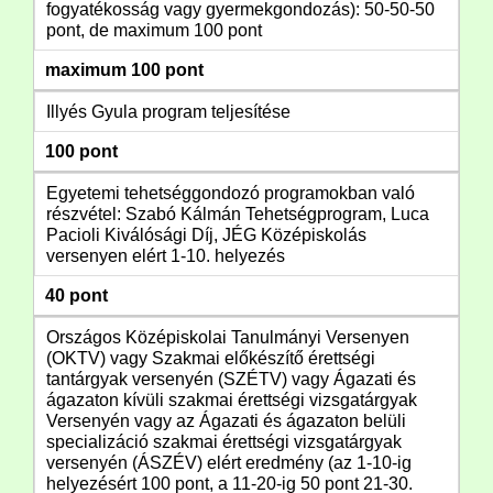
fogyatékosság vagy gyermekgondozás): 50-50-50
pont, de maximum 100 pont
maximum 100 pont
Illyés Gyula program teljesítése
100 pont
Egyetemi tehetséggondozó programokban való
részvétel: Szabó Kálmán Tehetségprogram, Luca
Pacioli Kiválósági Díj, JÉG Középiskolás
versenyen elért 1-10. helyezés
40 pont
Országos Középiskolai Tanulmányi Versenyen
(OKTV) vagy Szakmai előkészítő érettségi
tantárgyak versenyén (SZÉTV) vagy Ágazati és
ágazaton kívüli szakmai érettségi vizsgatárgyak
Versenyén vagy az Ágazati és ágazaton belüli
specializáció szakmai érettségi vizsgatárgyak
versenyén (ÁSZÉV) elért eredmény (az 1-10-ig
helyezésért 100 pont, a 11-20-ig 50 pont 21-30.