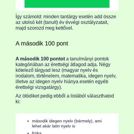
Így számold: minden tantárgy esetén add össze
az utolsó két (tanult) év évvégi osztályzatait,
majd szorozd meg kettővel.
A második 100 pont
A második 100 pontot
a tanulmányi pontok
kategóriában az érettségi átlagod adja. Négy
kötelező tárgyad lesz (magyar nyelv és
irodalom, történelem, matematika, idegen nyelv,
illetve az idegen nyelv hiánya esetén egyéb
érettségi vizsgatárgy).
Az ötödiket pedig ebből a listából választhatod
ki:
második idegen nyelv (bármely), ami
lehet akár latin nyelv is
fizika