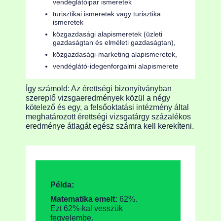
vendéglátóipar ismeretek
turisztikai ismeretek vagy turisztika
ismeretek
közgazdasági alapismeretek (üzleti
gazdaságtan és elméleti gazdaságtan),
közgazdasági-marketing alapismeretek,
vendéglátó-idegenforgalmi alapismerete
Így számold: Az érettségi bizonyítványban
szereplő vizsgaeredmények közül a négy
kötelező és egy, a felsőoktatási intézmény által
meghatározott érettségi vizsgatárgy százalékos
eredménye átlagát egész számra kell kerekíteni.
Példa:
Matematika emelt:
62%.
Ezt 62%-kal vesszük
fegyelembe.