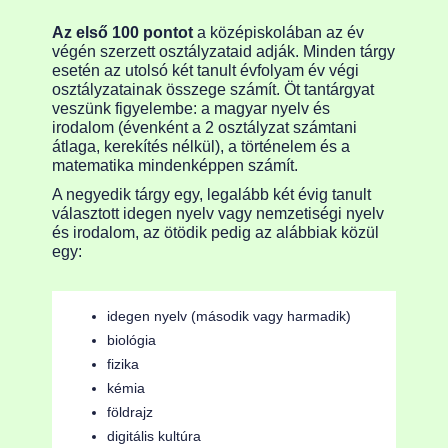
Az első 100 pontot
a középiskolában az év
végén szerzett osztályzataid adják. Minden tárgy
esetén az utolsó két tanult évfolyam év végi
osztályzatainak összege számít. Öt tantárgyat
veszünk figyelembe: a magyar nyelv és
irodalom (évenként a 2 osztályzat számtani
átlaga, kerekítés nélkül), a történelem és a
matematika mindenképpen számít.
A negyedik tárgy egy, legalább két évig tanult
választott idegen nyelv vagy nemzetiségi nyelv
és irodalom, az ötödik pedig az alábbiak közül
egy:
idegen nyelv (második vagy harmadik)
biológia
fizika
kémia
földrajz
digitális kultúra