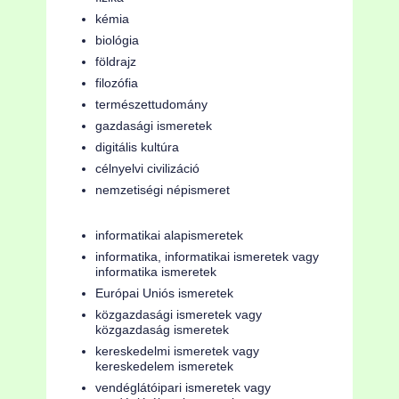
kémia
biológia
földrajz
filozófia
természettudomány
gazdasági ismeretek
digitális kultúra
célnyelvi civilizáció
nemzetiségi népismeret
informatikai alapismeretek
informatika, informatikai ismeretek vagy
informatika ismeretek
Európai Uniós ismeretek
közgazdasági ismeretek vagy
közgazdaság ismeretek
kereskedelmi ismeretek vagy
kereskedelem ismeretek
vendéglátóipari ismeretek vagy