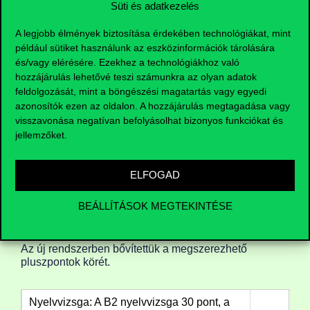
Süti és adatkezelés
A legjobb élmények biztosítása érdekében technológiákat, mint
például sütiket használunk az eszközinformációk tárolására
Duplázz!
és/vagy elérésére. Ezekhez a technológiákhoz való
Ha különösen jól sikerül az a két érettségid, amiből
hozzájárulás lehetővé teszi számunkra az olyan adatok
a szakonkénti érettségi pontokat számítjuk, akár
feldolgozását, mint a böngészési magatartás vagy egyedi
meg is duplázhatod ezeket. Ebben az esetben
azonosítók ezen az oldalon. A hozzájárulás megtagadása vagy
nem számítanak a tanulmányi pontjaid, kizárólag a
visszavonása negatívan befolyásolhat bizonyos funkciókat és
két érettségi tárgyadat vesszük figyelembe. A
jellemzőket.
számítás módja nem változik, mindössze annyiban
módosul, hogy kétszeres szorzóval kell
számolnod.
ELFOGAD
Intézményi pontok
BEÁLLÍTÁSOK MEGTEKINTÉSE
Maximum 100 pont
Az új rendszerben bővítettük a megszerezhető
pluszpontok körét.
Nyelvvizsga: A B2 nyelvvizsga 30 pont, a