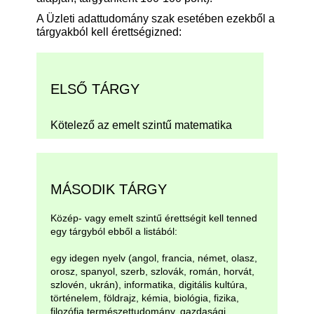
A Üzleti adattudomány szak esetében ezekből a
tárgyakból kell érettségizned:
ELSŐ TÁRGY
Kötelező az emelt szintű matematika
MÁSODIK TÁRGY
Közép- vagy emelt szintű érettségit kell tenned
egy tárgyból ebből a listából:
egy idegen nyelv (angol, francia, német, olasz,
orosz, spanyol, szerb, szlovák, román, horvát,
szlovén, ukrán), informatika, digitális kultúra,
történelem, földrajz, kémia, biológia, fizika,
filozófia természettudomány, gazdasági