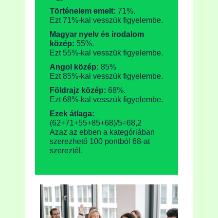
Történelem emelt:
71%.
Ezt 71%-kal vesszük figyelembe.
Magyar nyelv és irodalom
közép:
55%.
Ezt 55%-kal vesszük figyelembe.
Angol közép:
85%
Ezt 85%-kal vesszük figyelembe.
Földrajz közép:
68%.
Ezt 68%-kal vesszük figyelembe.
Ezek átlaga:
(62+71+55+85+68)/5=68,2
Azaz az ebben a kategóriában
szerezhető 100 pontból 68-at
szereztél.