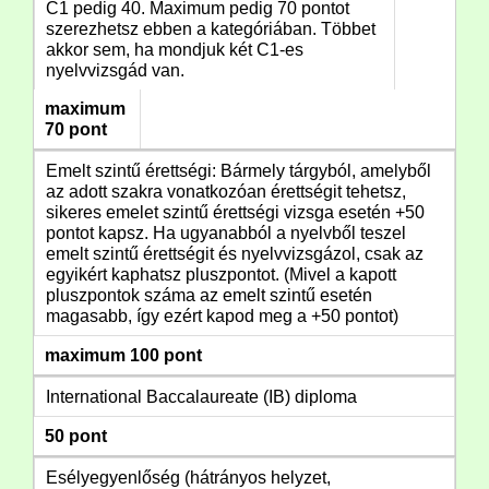
C1 pedig 40. Maximum pedig 70 pontot
szerezhetsz ebben a kategóriában. Többet
akkor sem, ha mondjuk két C1-es
nyelvvizsgád van.
maximum
70 pont
Emelt szintű érettségi: Bármely tárgyból, amelyből
az adott szakra vonatkozóan érettségit tehetsz,
sikeres emelet szintű érettségi vizsga esetén +50
pontot kapsz. Ha ugyanabból a nyelvből teszel
emelt szintű érettségit és nyelvvizsgázol, csak az
egyikért kaphatsz pluszpontot. (Mivel a kapott
pluszpontok száma az emelt szintű esetén
magasabb, így ezért kapod meg a +50 pontot)
maximum 100 pont
International Baccalaureate (IB) diploma
50 pont
Esélyegyenlőség (hátrányos helyzet,