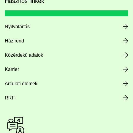
Hasznos linkek
Nyitvatartás
Házirend
Közérdekű adatok
Karrier
Arculati elemek
RRF