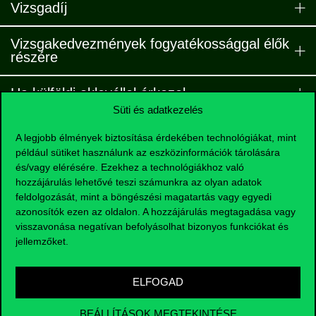
Vizsgadíj
Vizsgakedvezmények fogyatékossággal élők
részére
Ha külföldi oklevéllel érkezel
Süti és adatkezelés
A legjobb élmények biztosítása érdekében technológiákat, mint
például sütiket használunk az eszközinformációk tárolására
és/vagy elérésére. Ezekhez a technológiákhoz való
hozzájárulás lehetővé teszi számunkra az olyan adatok
feldolgozását, mint a böngészési magatartás vagy egyedi
azonosítók ezen az oldalon. A hozzájárulás megtagadása vagy
visszavonása negatívan befolyásolhat bizonyos funkciókat és
jellemzőket.
ELFOGAD
BEÁLLÍTÁSOK MEGTEKINTÉSE