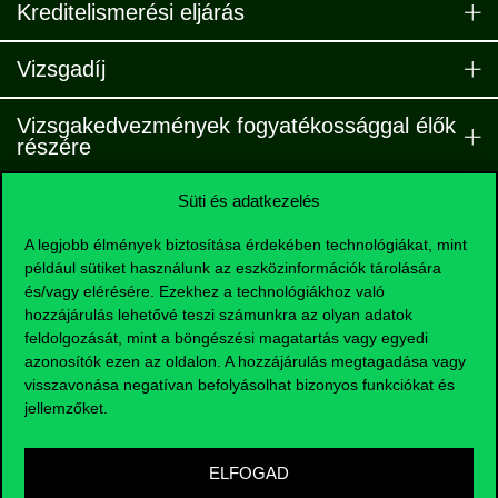
Kreditelismerési eljárás
Vizsgadíj
Vizsgakedvezmények fogyatékossággal élők
részére
Ha külföldi oklevéllel érkezel
Süti és adatkezelés
A legjobb élmények biztosítása érdekében technológiákat, mint
például sütiket használunk az eszközinformációk tárolására
és/vagy elérésére. Ezekhez a technológiákhoz való
hozzájárulás lehetővé teszi számunkra az olyan adatok
feldolgozását, mint a böngészési magatartás vagy egyedi
azonosítók ezen az oldalon. A hozzájárulás megtagadása vagy
visszavonása negatívan befolyásolhat bizonyos funkciókat és
jellemzőket.
ELFOGAD