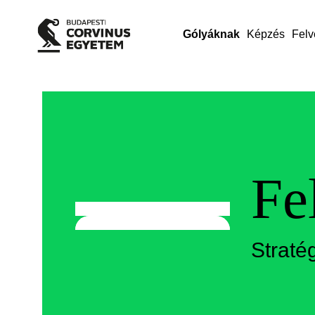
Gólyáknak
Képzés
Felv
Fe
Straté