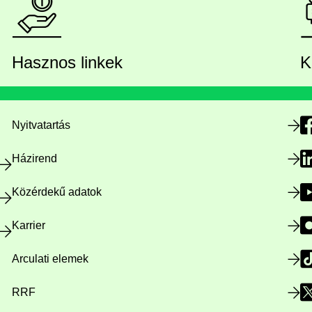
Hasznos linkek
K
Nyitvatartás
Házirend
Közérdekű adatok
Karrier
Arculati elemek
RRF