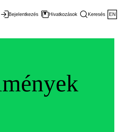
Bejelentkezés
Hivatkozások
Keresés
EN
elmények