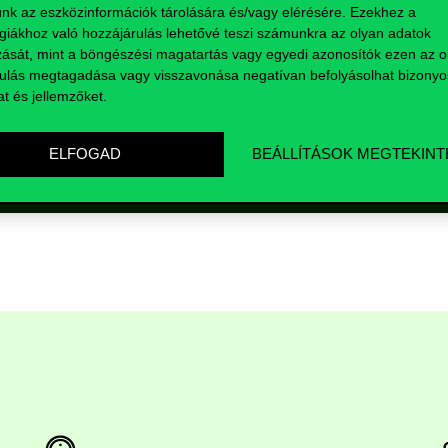
nk az eszközinformációk tárolására és/vagy elérésére. Ezekhez a
giákhoz való hozzájárulás lehetővé teszi számunkra az olyan adatok
zását, mint a böngészési magatartás vagy egyedi azonosítók ezen az ol
ulás megtagadása vagy visszavonása negatívan befolyásolhat bizonyo
at és jellemzőket.
lők részére
ELFOGAD
BEÁLLÍTÁSOK MEGTEKINT