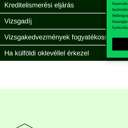
használu
Kreditelismerési eljárás
technoló
feldolgo
Vizsgadíj
hozzájár
funkciók
Vizsgakedvezmények fogyatékossággal é
Ha külföldi oklevéllel érkezel