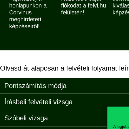
honlapunkon a
fiókodat a felvi.hu
kivála
Corvinus
felületén!
képzé
meghirdetett
képzéseiről!
Olvasd át alaposan a felvételi folyamat le
Pontszámítás módja
Írásbeli felvételi vizsga
Szóbeli vizsga
A legjob