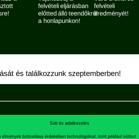
sztott
felvételi eljárásban
felvételi
sre!
előtted álló teendőkről
eredményét!
a honlapunkon!
írását és találkozzunk szeptemberben!
Süti és adatkezelés
b élmények biztosítása érdekében technológiákat, mint például sütiket