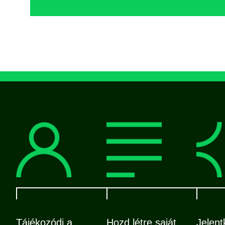
Tájékozódj a
Hozd létre saját
Jelent