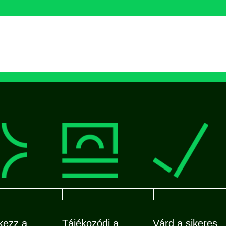
kezz a
Tájékozódj a
Várd a sikeres