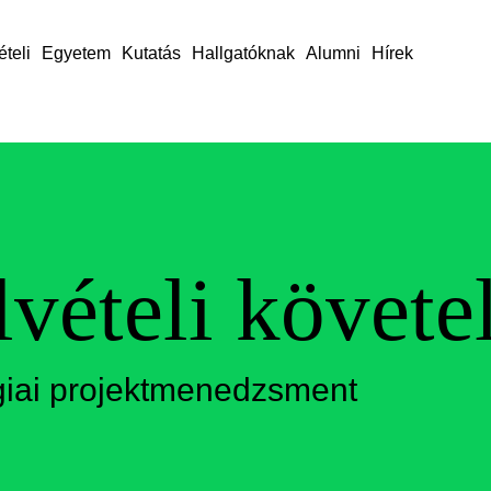
ételi
Egyetem
Kutatás
Hallgatóknak
Alumni
Hírek
lvételi követ
giai projektmenedzsment