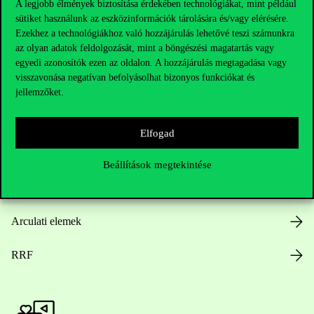
A legjobb élmények biztosítása érdekében technológiákat, mint például
sütiket használunk az eszközinformációk tárolására és/vagy elérésére.
Hasznos linkek
Ezekhez a technológiákhoz való hozzájárulás lehetővé teszi számunkra
az olyan adatok feldolgozását, mint a böngészési magatartás vagy
egyedi azonosítók ezen az oldalon. A hozzájárulás megtagadása vagy
visszavonása negatívan befolyásolhat bizonyos funkciókat és
Nyitvatartás
jellemzőket.
Házirend
Elfogad
Közérdekű adatok
Beállítások megtekintése
Karrier
Arculati elemek
RRF