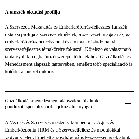
A tanszék oktatási profilja
A Szervezeti Magatartás és Emberierőforrás-fejlesztés Tanszék
oktatási profilja a szervezetelméletek, a szervezeti magatartás, az
emberierőforrás-menedzsment és a magatartástudományi
szervezetfejlesztés témaköreire fókuszál. Kötelező és választható
tantárgyaink meghatározó szerepet töltenek be a Gazdálkodás és
Menedzsment alapszak tantervében, emellett több specializáció is
kötődik a tanszékünkhöz.
Gazdálkodás-menedzsment alapszakon általunk
gondozott specializációk tájékoztató anyagai
A Vezetés és Szervezés mesterszakon pedig az Agilis és
Emberközpontú HRM és a Szervezetfejlesztés modulokkal
vagyunk jelen. Emellett a posztgraduális képzéseken is oktatunk