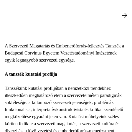
A Szervezeti Magatartás és Emberierőforrás-fejlesztés Tanszék a
Budapesti Corvinus Egyetem Vezetéstudományi Intézetének
egyik legnagyobb szervezeti egysége.
A tanszék kutatási profilja
Tanszékünk kutatási profiljában a nemzetközi trendekhez
illeszkedően meghatározó elem a szervezetelméleti paradigmák
sokfélesége: a különböző szervezeti jelenségek, problémák
funkcionalista, interpretatív/konstruktivista és kritikai szemléletű
megközelítése egyaránt jelen van. Kutatási műhelyeink széles
körűen fedik le a szervezeti magatartás, a szervezeti kultúra és
diverzitás, a jövő vezetési és emberierőforrás-menedzsment