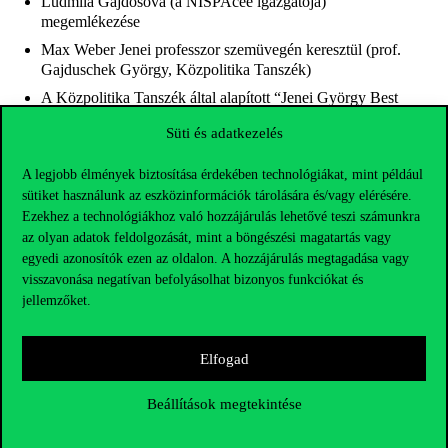
Ludmila Gajdosova (a NISPAcee igazgatója)
megemlékezése
Max Weber Jenei professzor szemüvegén keresztül (prof.
Gajduschek György, Közpolitika Tanszék)
A Közpolitika Tanszék által alapított “Jenei György Best
Thesis Award” díj bejelentése
Süti és adatkezelés
Emlékbeszédek: korábbi hazai és külföldi hallgatók, kollégák
személyes emlékei a professzor úrról
A legjobb élmények biztosítása érdekében technológiákat, mint például
sütiket használunk az eszközinformációk tárolására és/vagy elérésére.
Ezekhez a technológiákhoz való hozzájárulás lehetővé teszi számunkra
12:00 Fogadás és kötetlen beszélgetés
az olyan adatok feldolgozását, mint a böngészési magatartás vagy
egyedi azonosítók ezen az oldalon. A hozzájárulás megtagadása vagy
A program folyamatosan frissül, a végleges verziót június 5-
visszavonása negatívan befolyásolhat bizonyos funkciókat és
én tesszük közzé a Közpolitika Tanszék
honlapján
.
jellemzőket.
Reméljük, hogy minél többen csatlakoznak hozzánk ezen a
szívből jövő megemlékezésen, és személyes vagy online
jelenlétükkel hozzáárulnak ahhoz, hogy méltó módon
Elfogad
emlékezhessünk tudományos közösségünk szeretett
alakjára.
Beállítások megtekintése
Részvételi szándékukat kérjük, hogy május 30-ig jelezzék
ezen
a regisztrációs lapon.