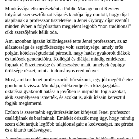
Munkássága elismeréseként a Public Management Review
folyóirat szerkesztőbizottsága és kiadója úgy döntött, hogy díjat
alapítanak a professzor tiszteletére: a Jenei György-díjat ezentúl
minden évben a folyóiratban megjelent legjobb “non-traditional”
cikk szerzőjének ítélik oda.
Ami azonban igazán különlegessé tette Jenei professzort, az az
alázatossága és segítőkészsége volt: szerénysége, amely erős
polgári kötelességtudattal párosult, nagy hatást gyakorolt diákok
és tudósok generációira. Kollégái és diákjai mindig emlékezni
fognak rá önzetlensége és bölcsessége miatt, amelyek éppúgy
öröksége részei, mint a tudományos eredményei.
Most, amikor Jenei professzortól búcsúzunk, egy jól megélt életre
gondolunk vissza. Munkája, értékrendje és a közigazgatás-
oktatásra gyakorolt hatása a jövőben is inspirálni fogja azokat,
akik személyesen ismerték, és azokat is, akik írásain keresztül
fogják megismerni.
Ezúton is szeretnénk együttérzésünket kifejezni Jenei professzor
családjának és barátainak. Emlékét őrizzük meg úgy, hogy mindig
szem előtt tartjuk legfőbb tulajdonságait: a kedvességet, megértést
és a kitartó tudásvágyat.
A professzor emlékére rendezett konferencián felidézzük szakmai