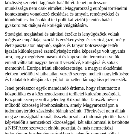
közösség szeretett tagjának halálhírét. Jenei professzor
munkássága nem csak elméleti: Magyarország európai történelmi
kontextusára vonatkozó éleslátása és árnyalt, reményekkel és
időnkénti csalódásokkal teli politikai víziói jelentős hatást
gyakoroltak diákjai és kollégái világlátására.
Stratégiai meglátásai és taktikai érzéke is lenyűgözőek voltak,
mégis az empátiája, szociális érzékenysége és szerteágazó, mély
élettapasztalaton alapuló, sajátos és fanyar bölcsessége tették
igazán különlegessé személyiségét: ritka képessége volt ugyanis
arra, hogy megértsen másokat és kapcsolatot teremtsen velük,
emiatt válhatott nagyra becsült vezetővé, kollégává és sokak
mentorává. Európa iránti elkötelezettsége, a magyar akadémiai
életben betöltött vitathatatlan vezető szerepe mellett nagylelkűsége
és fiatalabb kollégáinak nyújtott önzetlen támogatása jellemezték.
Jenei professzor egyik maradandó érdeme, hogy rámutatott: a
közpolitika és a közmenedzsment területei kulcsfontosságúak.
Központi szerepe volt a jelenleg Közpolitika Tanszék néven
működő közösség létrehozásában, amely Magyarországon a
tudományterület zászlóshajójának számít. Törekvései nem álltak
meg az országhatároknál; összekapcsolta a tudományterület hazai
képviselőit a nemzetközi közösséggel, két alkalommal is betöltötte
a NISPAcee szervezet elnöki posztját, és más nemzetközi
tudományos kezdeményezésekben is jelentős szerepet vállalt.