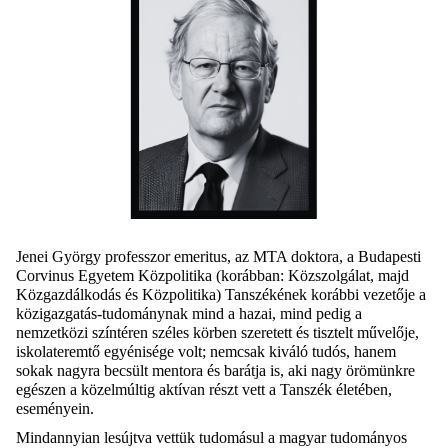
Jenei György professzor emeritus, az MTA doktora, a Budapesti
Corvinus Egyetem Közpolitika (korábban: Közszolgálat, majd
Közgazdálkodás és Közpolitika) Tanszékének korábbi vezetője a
közigazgatás-tudománynak mind a hazai, mind pedig a
nemzetközi színtéren széles körben szeretett és tisztelt művelője,
iskolateremtő egyénisége volt; nemcsak kiváló tudós, hanem
sokak nagyra becsült mentora és barátja is, aki nagy örömünkre
egészen a közelmúltig aktívan részt vett a Tanszék életében,
eseményein.
Mindannyian lesújtva vettük tudomásul a magyar tudományos