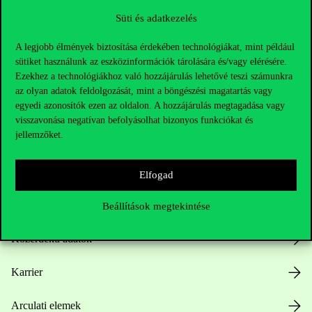
Süti és adatkezelés
A legjobb élmények biztosítása érdekében technológiákat, mint például
sütiket használunk az eszközinformációk tárolására és/vagy elérésére.
Ezekhez a technológiákhoz való hozzájárulás lehetővé teszi számunkra
az olyan adatok feldolgozását, mint a böngészési magatartás vagy
egyedi azonosítók ezen az oldalon. A hozzájárulás megtagadása vagy
Hasznos linkek
visszavonása negatívan befolyásolhat bizonyos funkciókat és
jellemzőket.
Nyitvatartás
Elfogad
Házirend
Beállítások megtekintése
Közérdekű adatok
Karrier
Arculati elemek