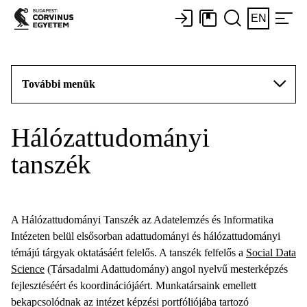
EN
További menük
Hálózattudományi
tanszék
A Hálózattudományi Tanszék az Adatelemzés és Informatika
Intézeten belül elsősorban adattudományi és hálózattudományi
témájú tárgyak oktatásáért felelős. A tanszék felfelős a
Social Data
Science
(Társadalmi Adattudomány) angol nyelvű mesterképzés
fejlesztéséért és koordinációjáért. Munkatársaink emellett
bekapcsolódnak az intézet képzési portfóliójába tartozó