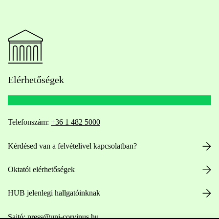
Elérhetőségek
Telefonszám:
+36 1 482 5000
Kérdésed van a felvételivel kapcsolatban?
Oktatói elérhetőségek
HUB jelenlegi hallgatóinknak
Sajtó:
press@uni-corvinus.hu