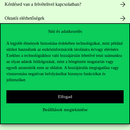
Kérdésed van a felvételivel kapcsolatban?
Oktatói elérhetőségek
Süti és adatkezelés
HUB jelenlegi hallgatóinknak
A legjobb élmények biztosítása érdekében technológiákat, mint például
Sajtó:
press@uni-corvinus.hu
sütiket használunk az eszközinformációk tárolására és/vagy elérésére.
Ezekhez a technológiákhoz való hozzájárulás lehetővé teszi számunkra
az olyan adatok feldolgozását, mint a böngészési magatartás vagy
egyedi azonosítók ezen az oldalon. A hozzájárulás megtagadása vagy
visszavonása negatívan befolyásolhat bizonyos funkciókat és
jellemzőket.
Hasznos linkek
Elfogad
Beállítások megtekintése
Nyitvatartás