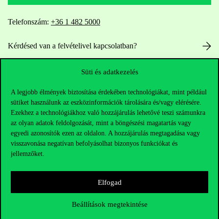
Telefonszám:
+36 1 482 5000
Kérdésed van a felvételivel kapcsolatban?
Oktatói elérhetőségek
Süti és adatkezelés
HUB jelenlegi hallgatóinknak
A legjobb élmények biztosítása érdekében technológiákat, mint például
sütiket használunk az eszközinformációk tárolására és/vagy elérésére.
Ezekhez a technológiákhoz való hozzájárulás lehetővé teszi számunkra
Sajtó:
press@uni-corvinus.hu
az olyan adatok feldolgozását, mint a böngészési magatartás vagy
egyedi azonosítók ezen az oldalon. A hozzájárulás megtagadása vagy
visszavonása negatívan befolyásolhat bizonyos funkciókat és
jellemzőket.
Elfogad
Hasznos linkek
Beállítások megtekintése