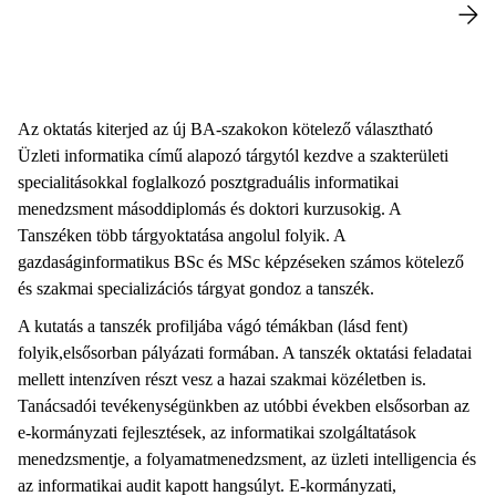
Az oktatás kiterjed az új BA-szakokon kötelező választható
Üzleti informatika című alapozó tárgytól kezdve a szakterületi
specialitásokkal foglalkozó posztgraduális informatikai
menedzsment másoddiplomás és doktori kurzusokig. A
Tanszéken több tárgyoktatása angolul folyik. A
gazdaságinformatikus BSc és MSc képzéseken számos kötelező
és szakmai specializációs tárgyat gondoz a tanszék.
A kutatás a tanszék profiljába vágó témákban (lásd fent)
folyik,elsősorban pályázati formában. A tanszék oktatási feladatai
mellett intenzíven részt vesz a hazai szakmai közéletben is.
Tanácsadói tevékenységünkben az utóbbi években elsősorban az
e-kormányzati fejlesztések, az informatikai szolgáltatások
menedzsmentje, a folyamatmenedzsment, az üzleti intelligencia és
az informatikai audit kapott hangsúlyt. E-kormányzati,