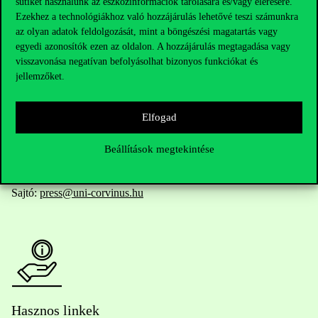
sütiket használunk az eszközinformációk tárolására és/vagy elérésére.
Ezekhez a technológiákhoz való hozzájárulás lehetővé teszi számunkra
az olyan adatok feldolgozását, mint a böngészési magatartás vagy
egyedi azonosítók ezen az oldalon. A hozzájárulás megtagadása vagy
Telefonszám:
+36 1 482 5000
visszavonása negatívan befolyásolhat bizonyos funkciókat és
jellemzőket.
Kérdésed van a felvételivel kapcsolatban?
Elfogad
Oktatói elérhetőségek
Beállítások megtekintése
HUB jelenlegi hallgatóinknak
Sajtó:
press@uni-corvinus.hu
Hasznos linkek