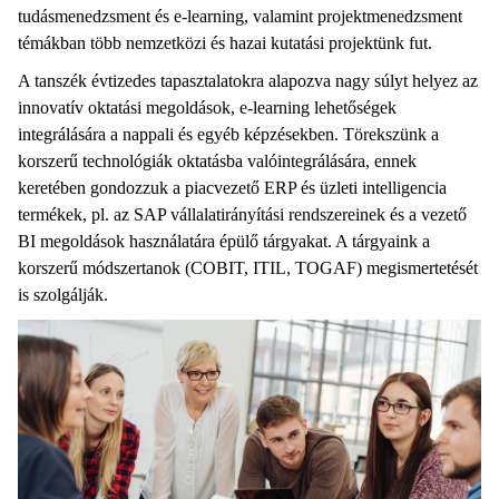
tudásmenedzsment és e-learning, valamint projektmenedzsment
témákban több nemzetközi és hazai kutatási projektünk fut.
A tanszék évtizedes tapasztalatokra alapozva nagy súlyt helyez az
innovatív oktatási megoldások, e-learning lehetőségek
integrálására a nappali és egyéb képzésekben. Törekszünk a
korszerű technológiák oktatásba valóintegrálására, ennek
keretében gondozzuk a piacvezető ERP és üzleti intelligencia
termékek, pl. az SAP vállalatirányítási rendszereinek és a vezető
BI megoldások használatára épülő tárgyakat. A tárgyaink a
korszerű módszertanok (COBIT, ITIL, TOGAF) megismertetését
is szolgálják.