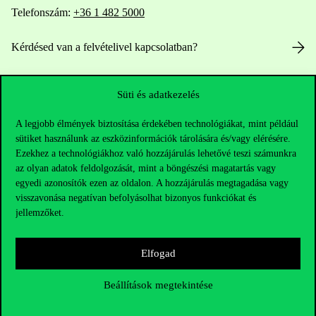
Telefonszám:
+36 1 482 5000
Kérdésed van a felvételivel kapcsolatban?
Oktatói elérhetőségek
Süti és adatkezelés
HUB jelenlegi hallgatóinknak
A legjobb élmények biztosítása érdekében technológiákat, mint például
sütiket használunk az eszközinformációk tárolására és/vagy elérésére.
Sajtó:
press@uni-corvinus.hu
Ezekhez a technológiákhoz való hozzájárulás lehetővé teszi számunkra
az olyan adatok feldolgozását, mint a böngészési magatartás vagy
egyedi azonosítók ezen az oldalon. A hozzájárulás megtagadása vagy
visszavonása negatívan befolyásolhat bizonyos funkciókat és
jellemzőket.
Elfogad
Hasznos linkek
Beállítások megtekintése